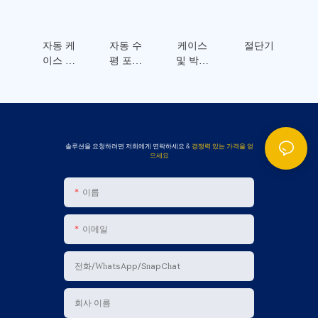
자동 케
자동 수
케이스
절단기
이스 조
평 포장
및 박스
립기
기
마킹 머
신
솔루션을 요청하려면 저희에게 연락하세요 &
경쟁력 있는 가격을 얻
으세요
이름
이메일
전화/WhatsApp/SnapChat
회사 이름