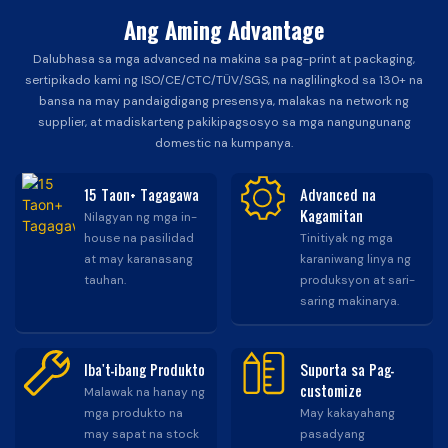
Ang Aming Advantage
Dalubhasa sa mga advanced na makina sa pag-print at packaging,
sertipikado kami ng ISO/CE/CTC/TÜV/SGS, na naglilingkod sa 130+ na
bansa na may pandaigdigang presensya, malakas na network ng
supplier, at madiskarteng pakikipagsosyo sa mga nangungunang
domestic na kumpanya.
15 Taon+ Tagagawa
Advanced na
Kagamitan
Nilagyan ng mga in-
house na pasilidad
Tinitiyak ng mga
at may karanasang
karaniwang linya ng
tauhan.
produksyon at sari-
saring makinarya.
Iba't-ibang Produkto
Suporta sa Pag-
customize
Malawak na hanay ng
mga produkto na
May kakayahang
may sapat na stock
pasadyang