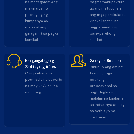
na magagamit. Ang
pagmamanupaktura
makinarya ng
upang matugunan
packaging ng
ang mga partikular na
kumpanya ay
kinakailangan, na
malawakang
nagpapanatili ng
ginagamit sa pagkain,
pare-parehong
kemikal
kalidad.
Nangangalagang
Sanay na Koponan
Serbisyong After-
Binubuo ang aming
sales
Comprehensive
team ng mga
post-sale na suporta
batikang
na may 24/7 online
propesyonal na
na tulong.
nagtataglay ng
malalim na kaalaman
sa industriya at hilig
sa serbisyo sa
customer.