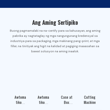
Ang Aming Sertipiko
Buong pagmamalaki na na-certify para sa kahusayan, ang aming
pabrika ay nagtataglay ng mga nangungunang kredensyal sa
industriya para sa packaging, mga makinang pang-print, at mga
filler, na tinitiyak ang higit na kalidad at pagiging maaasahan sa
bawat solusyon na aming inaalok.
Awtoma
Awtoma
M
Case at
Cutting
tikong
tikong
Box
Machine
Case
Horizon
P
Makhg