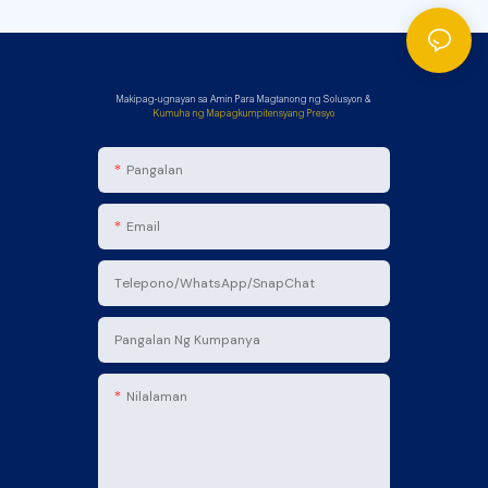
Erector
tal
Machine
Packagi
ng
Machine
Makipag-ugnayan sa Amin Para Magtanong ng Solusyon &
Kumuha ng Mapagkumpitensyang Presyo
Pangalan
Email
Telepono/WhatsApp/SnapChat
Pangalan Ng Kumpanya
Nilalaman