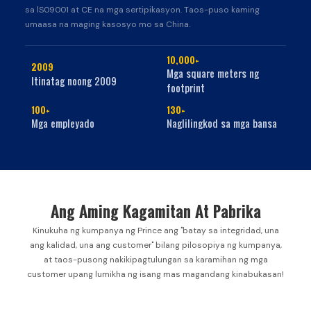
sa lS09001 at CE na mga sertipikasyon. Taos-puso kaming
umaasa na maging kasosyo mo sa China.
10,000+
2009
Mga square meters ng
Itinatag noong 2009
footprint
100+
130+
Mga empleyado
Naglilingkod sa mga bansa
Ang Aming Kagamitan At Pabrika
Kinukuha ng kumpanya ng Prince ang "batay sa integridad, una
ang kalidad, una ang customer" bilang pilosopiya ng kumpanya,
at taos-pusong nakikipagtulungan sa karamihan ng mga
customer upang lumikha ng isang mas magandang kinabukasan!