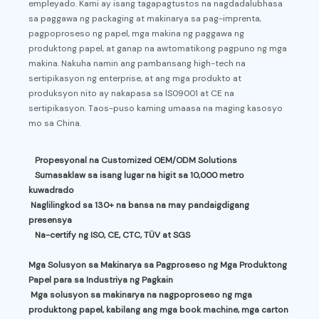
empleyado. Kami ay isang tagapagtustos na nagdadalubhasa
sa paggawa ng packaging at makinarya sa pag-imprenta,
pagpoproseso ng papel, mga makina ng paggawa ng
produktong papel, at ganap na awtomatikong pagpuno ng mga
makina. Nakuha namin ang pambansang high-tech na
sertipikasyon ng enterprise, at ang mga produkto at
produksyon nito ay nakapasa sa lS09001 at CE na
sertipikasyon. Taos-puso kaming umaasa na maging kasosyo
mo sa China.
Propesyonal
na Customized OEM/ODM Solutions
Sumasaklaw sa isang lugar na higit sa 10,000 metro
kuwadrado
Naglilingkod sa 130+ na bansa na may pandaigdigang
presensya
Na-certify ng ISO, CE, CTC, TÜV at SGS
Mga Solusyon sa Makinarya sa Pagproseso ng Mga Produktong
Papel para sa Industriya ng Pagkain
Mga solusyon sa makinarya na nagpoproseso ng mga
produktong papel, kabilang ang mga book machine, mga carton