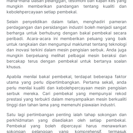
mana-mana ulasan pelanggan, testimoni dan kajian kes yang
mungkin memberikan pandangan tentang kualiti dan
kebolehpercayaan setiap pembekal.
Selain penyelidikan dalam talian, menghadiri pameran
perdagangan dan persidangan industri boleh menjadi sangat
berharga untuk berhubung dengan bakal pembekal secara
peribadi. Acara-acara ini memberikan peluang yang baik
untuk rangkaian dan mengumpul maklumat tentang teknologi
dan inovasi terkini dalam mesin pengisian serbuk. Anda juga
mungkin berpeluang melihat pelbagai mesin beraksi dan
bercakap terus dengan pembekal untuk bertanya soalan
khusus.
Apabila menilai bakal pembekal, terdapat beberapa faktor
utama yang perlu dipertimbangkan. Pertama sekali, anda
perlu menilai kualiti dan kebolehpercayaan mesin pengisian
serbuk mereka. Cari pembekal yang mempunyai rekod
prestasi yang terbukti dalam menyampaikan mesin berkualiti
tinggi dan tahan lama yang memenuhi piawaian industri.
Satu lagi pertimbangan penting ialah tahap sokongan dan
perkhidmatan yang disediakan oleh setiap pembekal.
Pembekal yang boleh dipercayai harus menawarkan
sokongan pelanggan yang komprehensif, termasuk