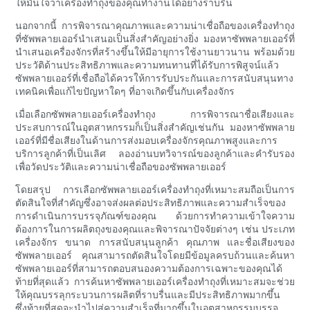
ให้มั่นใจว่าเครื่องทำถุงของคุณทำงานได้อย่างราบรื่น
นอกจากนี้ การพิจารณาคุณภาพและความน่าเชื่อถือของเครื่องทำถุง
ที่ซัพพลายเออร์นำเสนอเป็นสิ่งสำคัญอย่างยิ่ง มองหาซัพพลายเออร์ที่
นำเสนอเครื่องจักรที่สร้างขึ้นให้มีอายุการใช้งานยาวนาน พร้อมด้วย
ประวัติด้านประสิทธิภาพและความทนทานที่ได้รับการพิสูจน์แล้ว
ซัพพลายเออร์ที่เชื่อถือได้ควรให้การรับประกันและการสนับสนุนทาง
เทคนิคเพื่อแก้ไขปัญหาใดๆ ที่อาจเกิดขึ้นกับเครื่องจักร
เมื่อเลือกซัพพลายเออร์เครื่องทำถุง การพิจารณาชื่อเสียงและ
ประสบการณ์ในอุตสาหกรรมก็เป็นสิ่งสำคัญเช่นกัน มองหาซัพพลาย
เออร์ที่มีชื่อเสียงในด้านการส่งมอบเครื่องจักรคุณภาพสูงและการ
บริการลูกค้าที่เป็นเลิศ ลองอ่านบทวิจารณ์ของลูกค้าและคำรับรอง
เพื่อวัดประวัติและความน่าเชื่อถือของซัพพลายเออร์
โดยสรุป การเลือกซัพพลายเออร์เครื่องทำถุงที่เหมาะสมถือเป็นการ
ตัดสินใจที่สำคัญซึ่งอาจส่งผลต่อประสิทธิภาพและความสำเร็จของ
การดำเนินการบรรจุภัณฑ์ของคุณ ด้วยการทำความเข้าใจความ
ต้องการในการผลิตถุงของคุณและพิจารณาปัจจัยต่างๆ เช่น ประเภท
เครื่องจักร ขนาด การสนับสนุนลูกค้า คุณภาพ และชื่อเสียงของ
ซัพพลายเออร์ คุณสามารถตัดสินใจโดยมีข้อมูลครบถ้วนและค้นหา
ซัพพลายเออร์ที่สามารถตอบสนองความต้องการเฉพาะของคุณได้
ท้ายที่สุดแล้ว การค้นหาซัพพลายเออร์เครื่องทำถุงที่เหมาะสมจะช่วย
ให้คุณบรรลุกระบวนการผลิตที่ราบรื่นและมีประสิทธิภาพมากขึ้น
ซึ่งท้ายที่สุดจะนำไปสู่ความสำเร็จที่มากขึ้นในอุตสาหกรรมบรรจุ