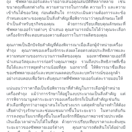
ถุง ซัพพลายเออร์แต่ละรายอาจเสนอคุณสมบัติที่หลากหลาย เช่น
ขนาดถุงที่แตกต่างกัน ความสามารถในการตัด ความเร็ว และความ
เข้ากันได้ของวัสดุ ก่อนตัดสินใจ การประเมินความต้องการและข้อ
กำหนดเฉพาะของคุณเป็นสิ่งสำคัญเพื่อพิจารณาว่าคุณลักษณะใดที่
จำเป็นสำหรับธุรกิจของคุณ ด้วยการเปรียบเทียบคุณลักษณะที่
ซัพพลายเออร์รายต่างๆ นำเสนอ คุณสามารถมั่นใจได้ว่าคุณจะเลือก
เครื่องจักรที่จะตอบสนองความต้องการในการผลิตของคุณ
คุณภาพเป็นอีกปัจจัยสำคัญที่ต้องพิจารณาเมื่อเลือกผู้จำหน่ายเครื่อง
ทำถุง คุณภาพของเครื่องจักรจะส่งผลโดยตรงต่อประสิทธิภาพและ
ความทนทานของกระบวนการผลิตของคุณ มองหาซัพพลายเออร์ที่
นำเสนอวัสดุและการก่อสร้างคุณภาพสูง รวมถึงประสิทธิภาพที่เชื่อ
ถือได้และการหยุดทำงานน้อยที่สุด นอกจากนี้ ให้พิจารณาชื่อเสียง
ของซัพพลายเออร์และทบทวนผลตอบรับและบทวิจารณ์ของลูกค้า
อย่างรอบคอบเพื่อวัดระดับคุณภาพที่ซัพพลายเออร์แต่ละรายมอบให้
แน่นอนว่าราคาถือเป็นข้อพิจารณาที่สำคัญในการเลือกผู้จำหน่าย
เครื่องทำถุง แม้ว่าการรักษาให้อยู่ในงบประมาณเป็นสิ่งสำคัญ แต่
การพิจารณามูลค่าระยะยาวของเครื่องจักรก็เป็นสิ่งสำคัญเช่นกัน
ตัวเลือกที่ถูกกว่าอาจดูน่าสนใจในช่วงแรก แต่สุดท้ายก็อาจทำให้ต้อง
เสียค่าบำรุงรักษาและซ่อมแซมมากขึ้นในระยะยาว ในทางกลับกัน
การลงทุนเริ่มแรกที่สูงขึ้นในเครื่องจักรที่มีคุณภาพอาจช่วยประหยัด
เงินเมื่อเวลาผ่านไปได้ในที่สุด ด้วยการเปรียบเทียบราคาและต้นทุน
ระยะยาวของซัพพลายเออร์ต่างๆ คุณสามารถตัดสินใจได้อย่างมี