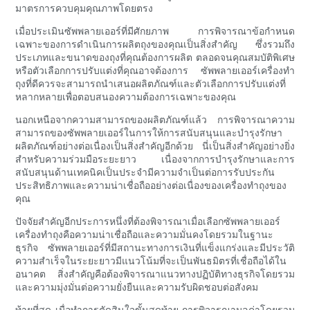
มาตรการควบคุมคุณภาพโดยตรง
เมื่อประเมินซัพพลายเออร์ที่มีศักยภาพ การพิจารณาข้อกำหนด
เฉพาะของการดำเนินการผลิตถุงของคุณเป็นสิ่งสำคัญ ซึ่งรวมถึง
ประเภทและขนาดของถุงที่คุณต้องการผลิต ตลอดจนคุณสมบัติพิเศษ
หรือตัวเลือกการปรับแต่งที่คุณอาจต้องการ ซัพพลายเออร์เครื่องทำ
ถุงที่ดีควรจะสามารถนำเสนอผลิตภัณฑ์และตัวเลือกการปรับแต่งที่
หลากหลายเพื่อตอบสนองความต้องการเฉพาะของคุณ
นอกเหนือจากความสามารถของผลิตภัณฑ์แล้ว การพิจารณาความ
สามารถของซัพพลายเออร์ในการให้การสนับสนุนและบำรุงรักษา
ผลิตภัณฑ์อย่างต่อเนื่องเป็นสิ่งสำคัญอีกด้วย นี่เป็นสิ่งสำคัญอย่างยิ่ง
สำหรับความร่วมมือระยะยาว เนื่องจากการบำรุงรักษาและการ
สนับสนุนด้านเทคนิคเป็นประจำมีความจำเป็นต่อการรับประกัน
ประสิทธิภาพและความน่าเชื่อถืออย่างต่อเนื่องของเครื่องทำถุงของ
คุณ
ปัจจัยสำคัญอีกประการหนึ่งที่ต้องพิจารณาเมื่อเลือกซัพพลายเออร์
เครื่องทำถุงคือความน่าเชื่อถือและความมั่นคงโดยรวมในฐานะ
ธุรกิจ ซัพพลายเออร์ที่มีสถานะทางการเงินที่แข็งแกร่งและมีประวัติ
ความสำเร็จในระยะยาวมีแนวโน้มที่จะเป็นพันธมิตรที่เชื่อถือได้ใน
อนาคต สิ่งสำคัญคือต้องพิจารณาแนวทางปฏิบัติทางธุรกิจโดยรวม
และความมุ่งมั่นต่อความยั่งยืนและความรับผิดชอบต่อสังคม
ท้ายที่สุด เมื่อทำการตัดสินใจขั้นสุดท้าย การพิจารณามูลค่าโดยรวม