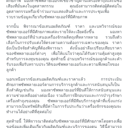
ศักยภาพ มองหาซัพพลายเออร์ที่เชี่ยวชาญด้านเครื่องทำถุงและมีชื่อ
เสียงที่มั่นคงในอุตสาหกรรม คุณยังสามารถติดต่อผู้ติดต่อใน
อุตสาหกรรมหรือเข้าร่วมงานแสดงสินค้าและการประชุมเพื่อ
รวบรวมข้อมูลเกี่ยวกับซัพพลายเออร์ที่มีศักยภาพ
จากนั้น พิจารณาข้อเสนอผลิตภัณฑ์ ราคา และบทวิจารณ์ของ
ซัพพลายเออร์ที่มีศักยภาพแต่ละรายให้ละเอียดยิ่งขึ้น มองหา
ซัพพลายเออร์ที่นำเสนอเครื่องจักรผลิตถุงที่หลากหลาย รวมถึงตัว
เลือกในการปรับแต่งให้ตรงตามความต้องการเฉพาะของคุณ ราคา
ยังเป็นปัจจัยสำคัญที่ต้องพิจารณา ดังนั้นอย่าลืมเปรียบเทียบราคา
ของซัพพลายเออร์ต่างๆ เพื่อให้แน่ใจว่าคุณได้รับความคุ้มค่าสูงสุด
สำหรับการลงทุนของคุณ สุดท้ายนี้ อ่านบทวิจารณ์ของลูกค้าและคำ
รับรองเพื่อรับทราบประวัติของซัพพลายเออร์และความพึงพอใจของ
ลูกค้า
นอกเหนือจากข้อเสนอผลิตภัณฑ์และราคาแล้ว การประเมิน
ศักยภาพซัพพลายเออร์ตามการบริการลูกค้าและการสนับสนุนก็เป็น
สิ่งสำคัญเช่นกัน มองหาซัพพลายเออร์ที่ยินดีให้การสนับสนุนและ
ความช่วยเหลืออย่างต่อเนื่อง รวมถึงการฝึกอบรมและการบำรุงรักษา
เครื่องทำถุงของคุณ ซัพพลายเออร์ที่มีทีมบริการลูกค้าที่แข็งแกร่ง
สามารถเป็นทรัพย์สินที่มีค่าในการรับประกันว่าเครื่องจักรของคุณจะ
ทำงานได้อย่างดีที่สุดต่อไป
สุดท้ายนี้ ให้พิจารณาติดต่อกับซัพพลายเออร์ที่มีศักยภาพโดยตรงเพื่อ
ขอข้อมูลเพิ่มเติมเกี่ยวกับผลิตภัณฑ์และบริการของตน วิธีนี้สามารถ