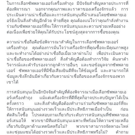
ในการเลือกซัพพลายเออร์เครื่องทำถุง มีปัจจัยสำคัญหลายประการที่
ต้องพิจารณา นอกจากคุณภาพและราคาของเครื่องจักรแล้ว การ
ประเมินความน่าเชื่อถือและการสนับสนุนที่นำเสนอโดยซัพพลายเอ
อร์ยังเป็นสิ่งสำคัญอีกด้วย ท้ายที่สุด คุณต้องแน่ใจว่าคุณกำลังทำงาน
ร่วมกับซัพพลายเออร์ที่จะให้การสนับสนุนและความช่วยเหลืออย่าง
ต่อเนื่องเพื่อช่วยให้คุณได้รับประโยชน์สูงสุดจากการซื้อของคุณ
ความน่าเชื่อถือคือข้อพิจารณาสำคัญในการเลือกซัพพลายเออร์
เครื่องทำถุง คุณต้องการมั่นใจว่าเครื่องจักรที่คุณซื้อจะมีคุณภาพสูง
และจะทำงานได้อย่างน่าเชื่อถือเมื่อเวลาผ่านไป เพื่อประเมินความ
น่าเชื่อถือของซัพพลายเออร์ สิ่งสำคัญคือต้องทำการวิจัย ค้นหาคำ
วิจารณ์และคำรับรองจากลูกค้ารายอื่นๆ และขอข้อมูลจากซัพพลาย
เออร์ ซัพพลายเออร์ที่มีชื่อเสียงยินดีที่จะให้ข้อมูลนี้ และสามารถให้
ข้อมูลเชิงลึกอันมีค่าเกี่ยวกับความน่าเชื่อถือของเครื่องจักรของพวก
เขาได้
การสนับสนุนเป็นอีกปัจจัยสำคัญที่ต้องพิจารณาเมื่อเลือกซัพพลายเอ
อร์เครื่องทำถุง แม้แต่เครื่องจักรที่ดีที่สุดก็อาจประสบปัญหาได้เป็น
ครั้งคราว และสิ่งสำคัญคือต้องทำงานร่วมกับซัพพลายเออร์ที่จะ
ให้การสนับสนุนอย่างรวดเร็วและมีประสิทธิภาพเมื่อจำเป็น ก่อน
ตัดสินใจซื้อ โปรดสอบถามเกี่ยวกับระดับการสนับสนุนที่ซัพพลายเอ
อร์เสนอให้ พวกเขามีทีมสนับสนุนเฉพาะที่พร้อมให้ความช่วยเหลือ
เกี่ยวกับปัญหาด้านเทคนิคหรือไม่? พวกเขาสามารถจัดหาอะไหล่
และซ่อมแซมได้อย่างรวดเร็วและมีประสิทธิภาพหรือไม่? คำถาม