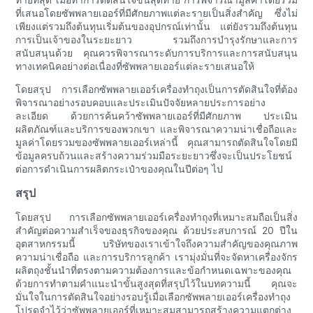
ที่เสนอโดยซัพพลายเออร์ที่มีศักยภาพแต่ละรายเป็นสิ่งสำคัญ ซึ่งไม่
เพียงแต่รวมถึงต้นทุนเริ่มต้นของอุปกรณ์เท่านั้น แต่ยังรวมถึงต้นทุน
การเป็นเจ้าของในระยะยาว รวมถึงการบำรุงรักษาและการ
สนับสนุนด้วย คุณควรพิจารณาระดับการบริการและการสนับสนุน
ทางเทคนิคอย่างต่อเนื่องที่ซัพพลายเออร์แต่ละรายเสนอให้
โดยสรุป การเลือกซัพพลายเออร์เครื่องทำถุงเป็นการตัดสินใจที่ต้อง
พิจารณาอย่างรอบคอบและประเมินปัจจัยหลายประการอย่าง
ละเอียด ด้วยการค้นคว้าซัพพลายเออร์ที่มีศักยภาพ ประเมิน
ผลิตภัณฑ์และบริการของพวกเขา และพิจารณาความน่าเชื่อถือและ
มูลค่าโดยรวมของซัพพลายเออร์เหล่านี้ คุณสามารถตัดสินใจโดยมี
ข้อมูลครบถ้วนและสร้างความร่วมมือระยะยาวซึ่งจะเป็นประโยชน์
ต่อการดำเนินการผลิตกระเป๋าของคุณในปีต่อๆ ไป
สรุป
โดยสรุป การเลือกซัพพลายเออร์เครื่องทำถุงที่เหมาะสมถือเป็นสิ่ง
สำคัญต่อความสำเร็จของธุรกิจของคุณ ด้วยประสบการณ์ 20 ปีใน
อุตสาหกรรมนี้ บริษัทของเราเข้าใจถึงความสำคัญของคุณภาพ
ความน่าเชื่อถือ และการบริการลูกค้า เรามุ่งมั่นที่จะจัดหาเครื่องจักร
ผลิตถุงชั้นนำที่ตรงตามความต้องการและข้อกำหนดเฉพาะของคุณ
ด้วยการทำตามคำแนะนำขั้นสูงสุดที่สรุปไว้ในบทความนี้ คุณจะ
มั่นใจในการตัดสินใจอย่างรอบรู้เมื่อเลือกซัพพลายเออร์เครื่องทำถุง
โปรดจำไว้ว่าซัพพลายเออร์ที่เหมาะสมสามารถสร้างความแตกต่าง