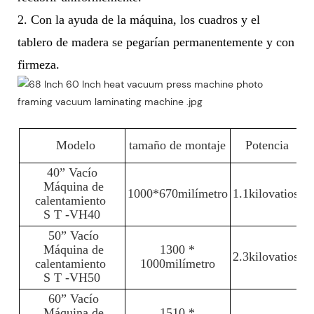
2. Con la ayuda de la máquina, los cuadros y el
tablero de madera se pegarían permanentemente y con
firmeza.
Modelo
tamaño de montaje
Potencia
40”
Vacío
Máquina de
1000*670milímetro
1.1kilovatios
1
calentamiento
S
T
-VH40
50”
Vacío
Máquina de
1300
*
2.3kilovatios
1
calentamiento
1000milímetro
S
T
-VH50
60”
Vacío
Máquina de
1510
*