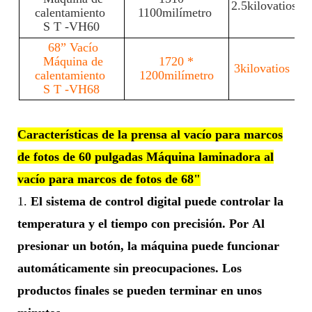
2.5kilovatios
calentamiento
1100milímetro
S
T
-VH60
68”
Vacío
Máquina de
1720
*
3kilovatios
calentamiento
1200milímetro
S
T
-VH68
Características de la prensa al vacío para marcos
de fotos de 60 pulgadas Máquina laminadora al
vacío para marcos de fotos de 68"
1.
El sistema de control digital puede controlar la
temperatura y el tiempo con precisión. Por Al
presionar un botón, la máquina puede funcionar
automáticamente sin preocupaciones. Los
productos finales se pueden terminar en unos