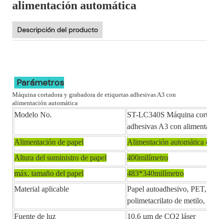
alimentación automática
Descripción del producto
Parámetros
Máquina cortadora y grabadora de etiquetas adhesivas A3 con
alimentación automática
Modelo No.
ST-LC340S Máquina cortadora
adhesivas A3 con alimentació
Alimentación de papel
Alimentación automática de h
Altura del suministro de papel
400milímetro
máx. tamaño del papel
483*340milímetro
Material aplicable
Papel autoadhesivo, PET, PVC
polimetacrilato de metilo, etc.
Fuente de luz
10,6 µm de CO2 láser