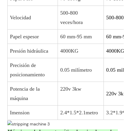
500-800
Velocidad
500-800 ve
veces/hora
Papel espesor
60 mm-95 mm
60 mm-95
Presión hidráulica
4000KG
4000KG
Precisión de
0.05 milímetro
0.05 milím
posicionamiento
Potencia de la
220v 3kw
220v 3k
máquina
Imension
2.4*1.5*2.1metro
3.2*1.9*2.