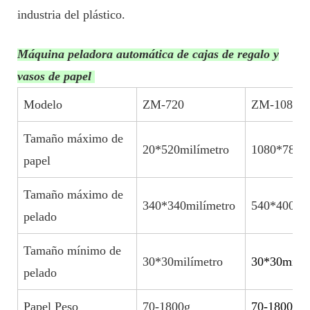
industria del plástico.
Máquina peladora automática de cajas de regalo y
vasos de papel
Modelo
ZM-720
ZM-1080B
Tamaño máximo de
20*520milímetro
1080*780mi
papel
Tamaño máximo de
340*340milímetro
540*400mil
pelado
Tamaño mínimo de
30*30milímetro
30*30milím
pelado
Papel Peso
70-1800g
70-1800g