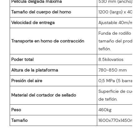
Película delgada máxima
530 mm (ancho) X 2
Tamaño del cuerpo del horno
1200 (largo) x 400 
Velocidad de entrega
Ajustable 40m/min
Funda de rodillo de 
Transporte en horno de contracción
tamaño del producto
teflón.
Poder total
8.5kilovatios
o
Altura de la plataforma
780-850 mm
Presión del aire
0,5 MPa (5 barras)
Superficie de cuchil
Material del cortador de sellado
de teflón.
Peso
460kg
Tamaño
1600x770x1450mm