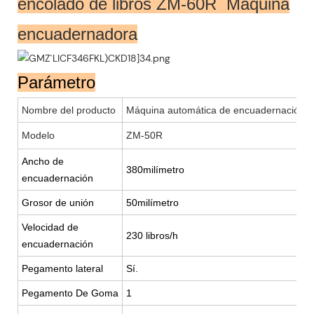
encolado de libros ZM-60R Máquina
encuadernadora
Parámetro
Nombre del producto
Máquina automática de encuadernación de
Modelo
ZM-50R
Z
Ancho de
43
380milímetro
encuadernación
Grosor de unión
50milímetro
60
Velocidad de
230 libros/h
28
encuadernación
Pegamento lateral
Sí.
Sí.
Pegamento De Goma
1
2