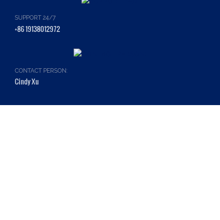
SUPPORT 24/7
+86 19138012972
CONTACT PERSON:
Cindy Xu
Nombre
Correo Electrónico
Teléfono/WhatsApp
+1
Contenido