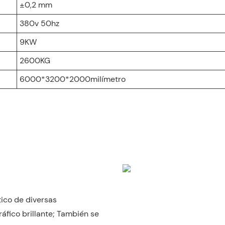
±0,2 mm
380v 50hz
9KW
2600KG
6000*3200*2000milímetro
ico de diversas
áfico brillante; También se