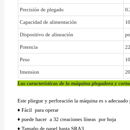
Precisión de plegado
0.
Capacidad de alimentación
10
Dispositivo de alineación
po
Potencia
2
Peso
1
Imension
2
Las características de la máquina plegadora y cort
Este pliegue y
perforación
la máquina es
s
adecuado p
♦
Fácil
para operar
♦
puede hacer
a 32 creaciones
líneas
por hoja
♦ Tamaño de papel hasta SRA3