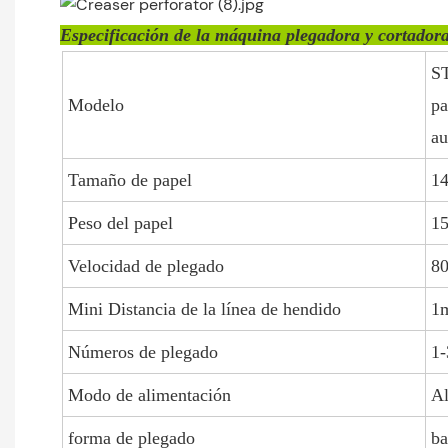
Especificación de la máquina plegadora y cortador
S
Modelo
pa
au
Tamaño de papel
1
Peso del papel
1
Velocidad de plegado
80
Mini Distancia de la línea de hendido
1m
Números de plegado
1-
Modo de alimentación
Al
forma de plegado
ba