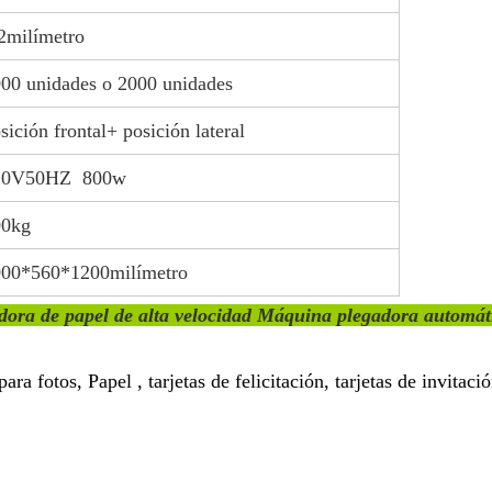
2milímetro
00 unidades o 2000 unidades
sición frontal+ posición lateral
20V50HZ 800w
00kg
000*560*1200milímetro
adora de papel de alta velocidad Máquina plegadora automát
ara fotos,
Papel
, tarjetas de felicitación, tarjetas de invitació