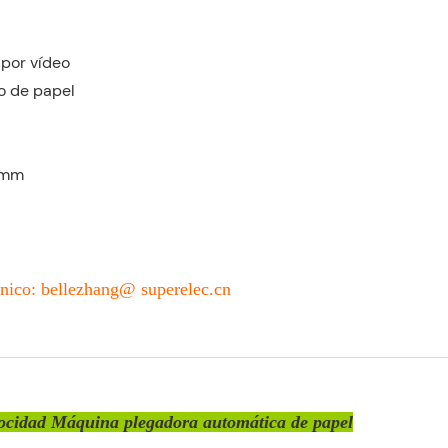
 por vídeo
o de papel
00mm
nico: bellezhang@ superelec.cn
locidad Máquina plegadora automática de papel