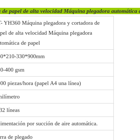
a de papel de alta velocidad Máquina plegadora automática 
T-
YH360 Máquina plegadora y cortadora de
pel de alta velocidad Máquina plegadora
tomática de papel
40*210-330*900mm
50-400 gsm
00 piezas/hora (papel A4 una línea)
ilímetro
32 líneas
imentación por succión de aire automática.
rra de plegado