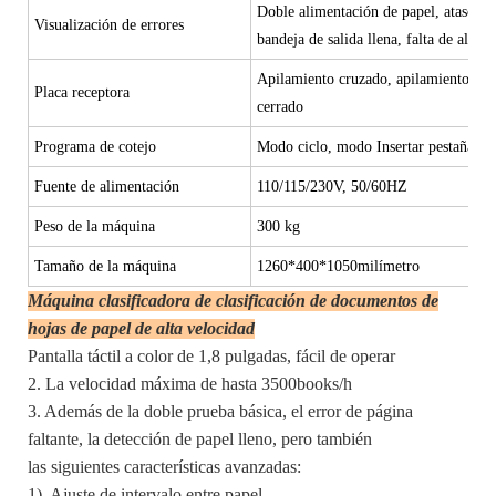
Doble alimentación de papel, atasco de
Visualización de errores
bandeja de salida llena, falta de alime
Apilamiento cruzado, apilamiento di
Placa receptora
cerrado
Programa de cotejo
Modo ciclo, modo Insertar pestaña, p
Fuente de alimentación
110/115/230V, 50/60HZ
Peso de la máquina
300 kg
Tamaño de la máquina
1260*400*1050milímetro
Máquina clasificadora de clasificación de documentos de
hojas de papel de alta velocidad
Pantalla táctil a color de 1,8 pulgadas, fácil de operar
2. La velocidad máxima de hasta 3500books/h
3. Además de la doble prueba básica, el error de página
faltante, la detección de papel lleno, pero también
las siguientes características avanzadas:
1). Ajuste de intervalo entre papel.