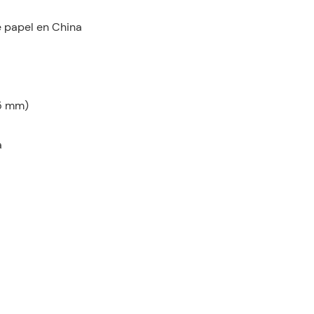
 papel en China
,5 mm)
a