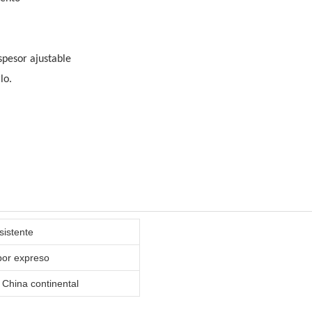
spesor ajustable
lo.
sistente
 por expreso
 China continental