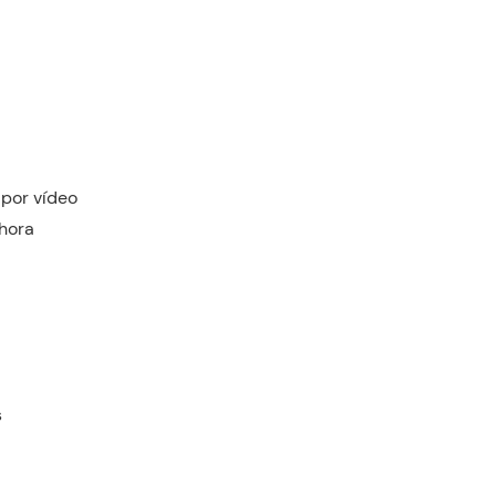
 por vídeo
hora
s