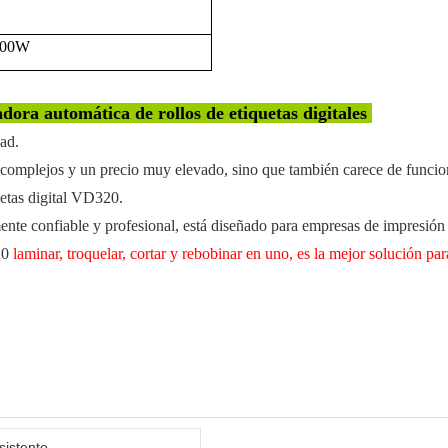
000W
dora automática de rollos de etiquetas digitales
dad.
os complejos y un precio muy elevado, sino que también carece de funcion
etas digital VD320.
mente confiable y profesional, está diseñado para empresas de impresión 
320
laminar, troquelar, cortar y rebobinar en uno, es la mejor solución pa
sistente