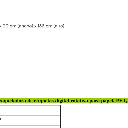
 x 90 cm (ancho) x 136 cm (alto)
oqueladora de etiquetas digital rotativa para papel, PET
m