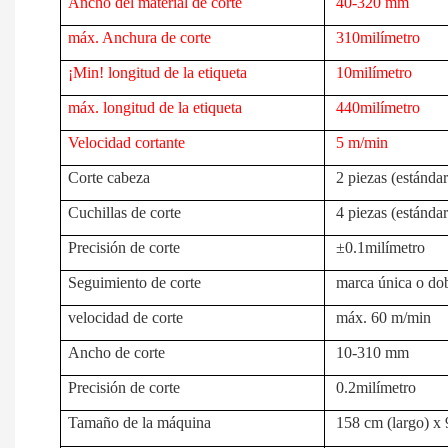
Ancho del material de corte
40-320 mm
máx. Anchura de corte
310milímetro
¡Min! longitud de la etiqueta
10milímetro
máx. longitud de la etiqueta
440milímetro
Velocidad cortante
5 m/min
Corte cabeza
2 piezas (estándar
Cuchillas de corte
4 piezas (estánda
Precisión de corte
±0.1milímetro
Seguimiento de corte
marca única o do
velocidad de corte
máx. 60 m/min
Ancho de corte
10-310 mm
Precisión de corte
0.2milímetro
Tamaño de la máquina
158 cm (largo) x 