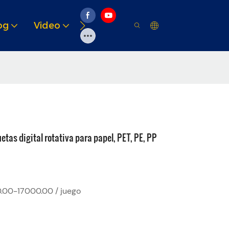
og
Video
Soluciones
Recurso
tas digital rotativa para papel, PET, PE, PP
.00-17000.00 / juego