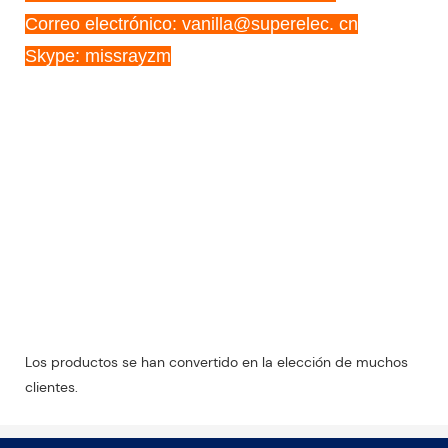
Correo electrónico: vanilla@superelec. cn
Skype: missrayzm
Máquina de montaje de placa de montaje de
placa de impresión flexográfica de cámaras
Ccd a la venta
Máquina de montaje de placa de montaje de
placa de impresión flexográfica de cámaras
Ccd a la venta
Máquina de montaje de placa de montaje de
placa de impresión flexográfica de cámaras
Ccd a la venta
Los productos se han convertido en la elección de muchos
clientes.