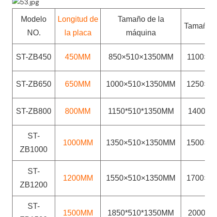
Modelo
Longitud de
Tamaño de la
Tamaño d
NO.
la placa
máquina
ST-ZB450
450MM
850×510×1350MM
1100×7
ST-ZB650
650MM
1000×510×1350MM
1250×7
ST-ZB800
800MM
1150*510*1350MM
1400*7
ST-
1000MM
1350×510×1350MM
1500×7
ZB1000
ST-
1200MM
1550×510×1350MM
1700×7
ZB1200
ST-
1500MM
1850*510*1350MM
2000*7