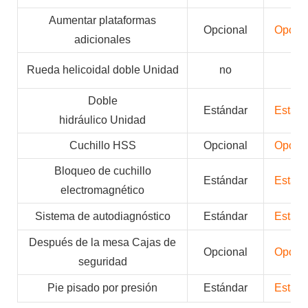
Aumentar plataformas
Opcional
Opcion
adicionales
Rueda helicoidal doble Unidad
no
no
Doble
Estándar
Estánd
hidráulico Unidad
Cuchillo HSS
Opcional
Opcion
Bloqueo de cuchillo
Estándar
Estánd
electromagnético
Sistema de autodiagnóstico
Estándar
Estánd
Después de la mesa Cajas de
Opcional
Opcion
seguridad
Pie pisado por presión
Estándar
Estánd