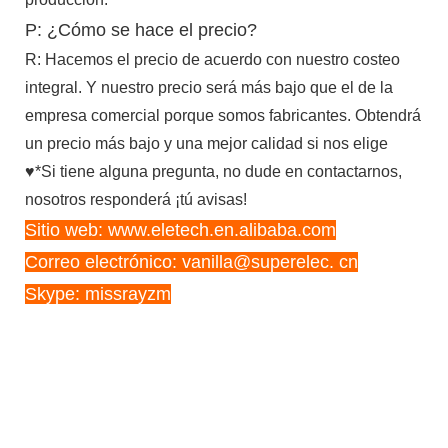
P: ¿Cómo se hace el precio?
R: Hacemos el precio de acuerdo con nuestro costeo
integral. Y nuestro precio será más bajo que el de la
empresa comercial porque somos fabricantes. Obtendrá
un precio más bajo y una mejor calidad si nos elige
♥*Si tiene alguna pregunta, no dude en contactarnos,
nosotros responderá ¡tú avisas!
Sitio web: www.eletech.en.alibaba.com
Correo electrónico: vanilla@superelec. cn
Skype: missrayzm
Línea de producción de corte de papel con
descargador de papel cortador elevador
hidráulico Jogger
Línea de producción de corte de papel con
descargador de papel cortador elevador