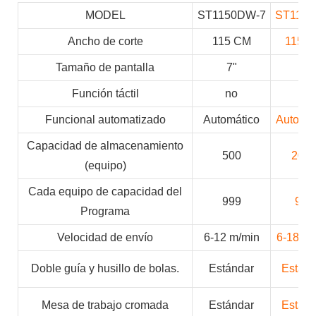
MODEL
ST1150DW-7
ST1150
Ancho de corte
115 CM
115 
Tamaño de pantalla
7"
8"
Función táctil
no
no
Funcional automatizado
Automático
Automát
Capacidad de almacenamiento
500
200
(equipo)
Cada equipo de capacidad del
999
999
Programa
Velocidad de envío
6-12 m/min
6-18 m/
Doble guía y husillo de bolas.
Estándar
Estánd
Mesa de trabajo cromada
Estándar
Estánd