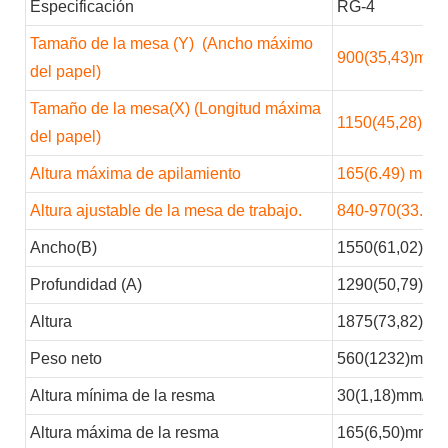
Especificación
RG-4
Tamaño de la mesa (Y)
(Ancho máximo
900(35,43)mm/
del papel)
Tamaño de la mesa(X) (Longitud máxima
1150(45,28)mm
del papel)
Altura máxima de apilamiento
165(6.49)
mm/p
Altura ajustable de la mesa de trabajo.
840-970(33.07-
Ancho(B)
1550(61,02)mm
Profundidad (A)
1290(50,79)mm
Altura
1875(73,82)mm
Peso neto
560(1232)mm/p
Altura mínima de la resma
30(1,18)mm/pu
Altura máxima de la resma
165(6,50)mm/p