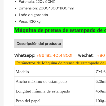
Potencia: 220v 50HZ
Dimensión: 2000*800*1100mm
1 año de garantía
Peso: 430 kg
Máquina de prensa de estampado de
Descripción del producto
Whatsapp:
+86 182 4051 8021
wechat:
+86 
Parámetros de Máquina de prensa de estampado d
Modelo
ZM-6
Ancho máximo de estampado
620mi
Longitud mínima de estampado
450mi
Peso del papel
100g-