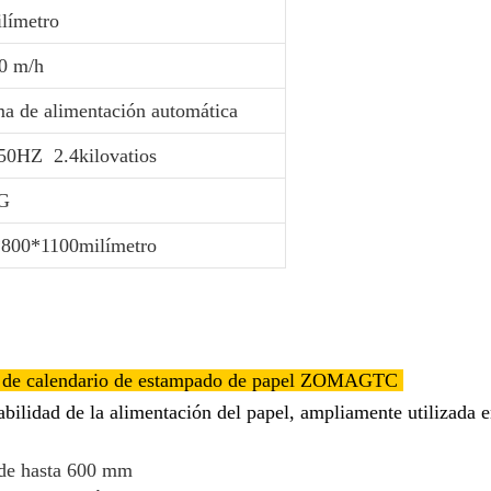
límetro
0 m/h
ma de alimentación automática
50HZ 2.4kilovatios
G
800*1100milímetro
o de calendario de estampado de papel ZOMAGTC
abilidad de la alimentación del papel, ampliamente utilizada
l de hasta 600 mm