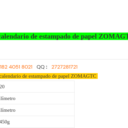
 calendario de estampado de papel ZOMA
182 4051 8021
QQ
:
2727281721
e calendario de estampado de papel ZOMAGTC
20
límetro
límetro
450g