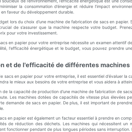
 soucieux de l’environnement, l’efficacité énergétique est une consi
nimiser la consommation d’énergie et réduire l’impact environnem
t en faveur du développement durable.
udget lors du choix d’une machine de fabrication de sacs en papier. 
crucial de s’assurer que la machine respecte votre budget. Prenez
prix pour votre investissement.
 sacs en papier pour votre entreprise nécessite un examen attentif d
exibilité, l'efficacité énergétique et le budget, vous pouvez prendre
n et de l'efficacité de différentes machines
 de sacs en papier pour votre entreprise, il est essentiel d’évaluer la 
dra le mieux aux besoins de votre entreprise et vous aidera à attein
on de la capacité de production d’une machine de fabrication de sac
nute. Les machines dotées de capacités de vitesse plus élevées p
rte demande de sacs en papier. De plus, il est important de prendr
le.
 sacs en papier est également un facteur essentiel à prendre en compt
tés de réduction des déchets. Les machines qui nécessitent un m
vent fonctionner pendant de plus longues périodes sans interruption.