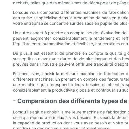
déchets, telles que des mécanismes de découpe et de pliage pr
Lorsque vous comparez différentes machines de fabrication 
entreprise se spécialise dans la production de sacs en papier
votre entreprise se concentre sur des sacs en papier de plus
Un autre aspect à prendre en compte lors de l’évaluation de l
peuvent augmenter considérablement le rendement et l’effic
l’équilibre entre automatisation et flexibilité, car certaines 
De plus, il est essentiel de prendre en compte la qualité g
susceptibles d'avoir une durée de vie plus longue et des beso
preuves dans l’industrie peuvent offrir une tranquillité d’espri
En conclusion, choisir la meilleure machine de fabrication 
différentes machines. En prenant en compte des facteurs tels q
une machine qui correspond à leurs besoins et objectifs s
considérablement la productivité globale et contribuer au succ
- Comparaison des différents types de 
Lorsqu’il s’agit de choisir la meilleure machine de fabricatio
celle qui répondra le mieux à vos besoins. Plusieurs facteurs
la capacité de production dont vous avez besoin et votre b
prendre une décision éclairée pour votre entreprise.