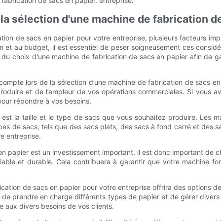
 fabrication de sacs en papier. entreprise.
la sélection d'une machine de fabrication d
cation de sacs en papier pour votre entreprise, plusieurs facteurs imp
n et au budget, il est essentiel de peser soigneusement ces considé
du choix d'une machine de fabrication de sacs en papier afin de gar
compte lors de la sélection d’une machine de fabrication de sacs e
duire et de l’ampleur de vos opérations commerciales. Si vous a
pour répondre à vos besoins.
e est la taille et le type de sacs que vous souhaitez produire. Les 
types de sacs, tels que des sacs plats, des sacs à fond carré et des
re entreprise.
s en papier est un investissement important, il est donc important d
iable et durable. Cela contribuera à garantir que votre machine fo
brication de sacs en papier pour votre entreprise offrira des options d
e prendre en charge différents types de papier et de gérer divers p
aux divers besoins de vos clients.