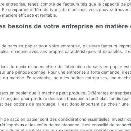
tre entreprise, tenez compte de facteurs tels que la capacité de p
. En comparant différents types de machines, vous pouvez trouver ce
 manière efficace et rentable.
les besoins de votre entreprise en matière
ion de sacs en papier pour votre entreprise, plusieurs facteurs imp
ibles, chacune avec ses propres caractéristiques et capacités. Il 
lors du choix d’une machine de fabrication de sacs en papier est
sur une période donnée. Pour une entreprise à forte demande, il es
du marché. En revanche, pour les petites entreprises, une machin
sacs en papier que la machine peut produire. Différentes entreprises 
nt conçues pour produire des sacs basiques à fond plat, tandis qu
 et des options de marquage. Il est donc important de choisir une
ion de sacs en papier sont des considérations essentielles. Investir 
rrêt imprévus et les coûts de maintenance. Il est conseillé de recherc
pour durer et peut résister aux exigences de vos opérations commerc