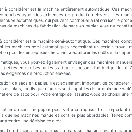
er à considérer est la machine entièrement automatique. Ces mac
 entreprises ayant des exigences de production élevées. Les mac
a découpe automatiques, qui peuvent contribuer à rationaliser le proc
es de machines de fabrication de sacs en papier, elles ne constitue
à considérer est la machine semi-automatique. Ces machines constit
i les machines semi-automatiques nécessitent un certain travail 
on pour les entreprises cherchant à équilibrer les coûts et la capac
matiques, vous pouvez également envisager des machines manuelles
les petites entreprises ou les startups disposant d’un budget limité
 des exigences de production élevées.
ation de sacs en papier, il est également important de considérer l
sacs plats, tandis que d'autres sont capables de produire une vari
matière de sacs pour votre entreprise, assurez-vous de choisir un
rication de sacs en papier pour votre entreprise, il est importan
ndis que les machines manuelles sont les plus abordables. Tenez c
r prendre une décision éclairée.
brication de sacs en papier sur le marché, chacune ayant ses pro