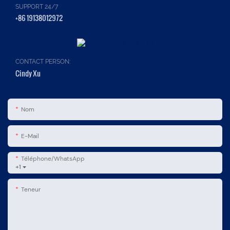
SUPPORT 24/7
+86 19138012972
CONTACT PERSON:
Cindy Xu
Nom
E-Mail
Téléphone/WhatsApp
+1
Teneur