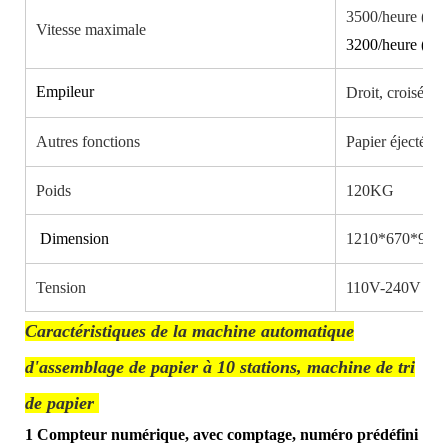
3500/heure (A4
Vitesse maximale
3200/heure (A3
Empileur
Droit, croisé
Autres fonctions
Papier éjecté à 
Poids
120KG
Dimension
1210*670*900mi
Tension
110V-240V
Caractéristiques de la machine automatique
d'assemblage de papier à 10 stations, machine de tri
de papier
1 Compteur numérique, avec comptage, numéro prédéfini