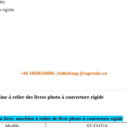
déo
e rigide
+86 18838190080 ; bellezhang @superelec.cn
e à relier des livres photo à couverture rigide
ivre, machine à relier de livre photo à couverture rigide
Modèle
ST-ZSJ32A