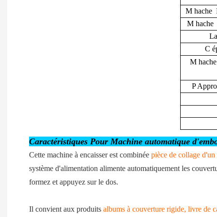
M
hache
M
hache
La
C
ép
M
hach
P
Approv
Caractéristiques Pour Machine automatique d'emboîta
Cette machine à encaisser est combinée
pièce de collage d'un
système d'alimentation alimente automatiquement les couvertures
formez et appuyez sur le dos.
Il convient aux produits
albums à couverture rigide, livre de c