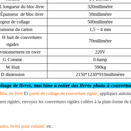
L
longueur du bloc-livre
320millimètre
Épaisseur
de bloc-livre
50millimètre
rgeur de collage
500millimètre
aisseur du carton
1,5 ~ 4 mm
e
H
huit de couvertures
70millimètre
rigides
isionnement en ower
220V
G
Comme
0.6amp
W
Huit
590kg
D
dimension
2150*1230*910millimètre
ge de livres, machine à relier des livres photo à couvertur
 bloc de livre
Et
partie de collage de couverture rigide,
appliquez automat
 rigides, envoyez les couvertures rigides collées à la plate-forme de tr
artes, livres pour enfants’
etc.