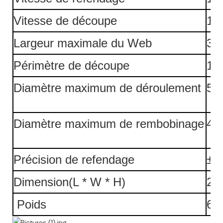
Vitesse de découpe
10
Largeur maximale du Web
320
Périmètre de découpe
17
Diamètre maximum de déroulement
500
Diamètre maximum de rembobinage
480
Précision de refendage
±0.
Dimension(L * W * H)
20
Poids
60