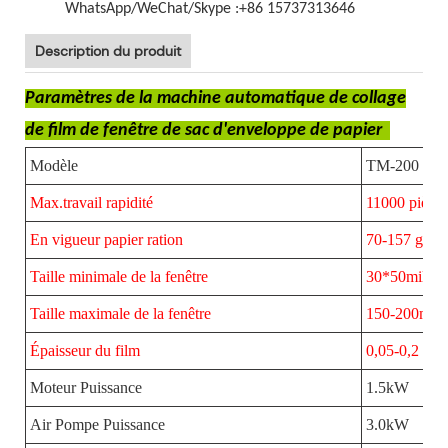
WhatsApp/WeChat/Skype :+86 15737313646
Description du produit
Paramètres de la machine automatique de collage
de film de fenêtre de sac d'enveloppe de papier
Modèle
TM-200
Max.travail rapidité
11000 pièces
En vigueur papier ration
70-157 g/m²
Taille minimale de la fenêtre
30*50millim
Taille maximale de la fenêtre
150-200mm
Épaisseur du film
0,05-0,2 mm
Moteur Puissance
1.5kW
Air Pompe Puissance
3.0kW