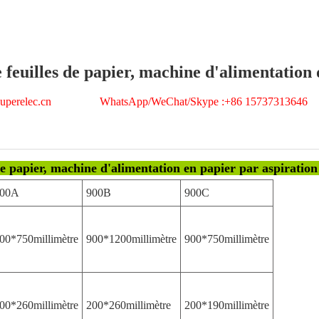
feuilles de papier, machine d'alimentation d
y@ superelec.cn WhatsApp/WeChat/Skype :+86 157373136
 papier, machine d'alimentation en papier par aspiration
00A
900B
900C
00*750millimètre
900*1200millimètre
900*750millimètre
00*260millimètre
200*260millimètre
200*190millimètre