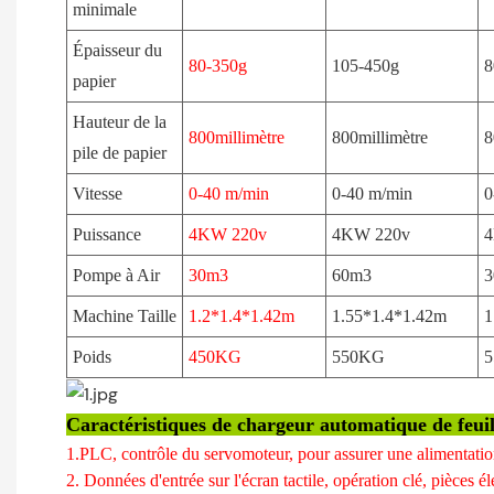
minimale
Épaisseur du
80-350g
105-450g
8
papier
Hauteur de la
800millimètre
800millimètre
8
pile de papier
Vitesse
0-40 m/min
0-40 m/min
0
Puissance
4KW 220v
4KW 220v
4
Pompe à Air
30m3
60m3
3
Machine Taille
1.2*1.4*1.42m
1.55*1.4*1.42m
1
Poids
450KG
550KG
Caractéristiques de chargeur automatique de feuil
1.PLC, contrôle du servomoteur, pour assurer une alimentatio
2. Données d'entrée sur l'écran tactile, opération clé, pièces é