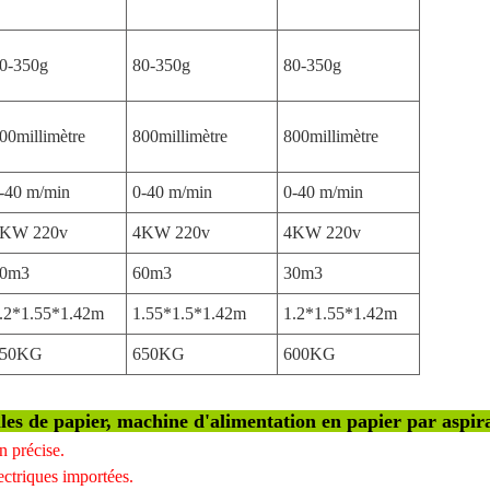
0-350g
80-350g
80-350g
00millimètre
800millimètre
800millimètre
-40 m/min
0-40 m/min
0-40 m/min
KW 220v
4KW 220v
4KW 220v
0m3
60m3
30m3
.2*1.55*1.42m
1.55*1.5*1.42m
1.2*1.55*1.42m
550KG
650KG
600KG
les de papier, machine d'alimentation en papier par aspira
n précise.
lectriques importées.