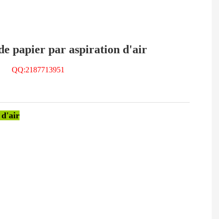
e papier par aspiration d'air
46 QQ:2187713951
 d'air