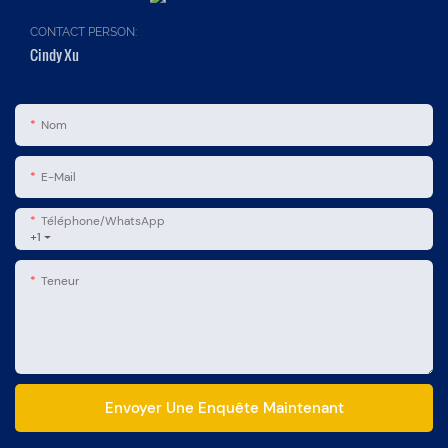
CONTACT PERSON:
Cindy Xu
Nom
E-Mail
Téléphone/WhatsApp
+1
Teneur
Envoyer Une Enquête Maintenant