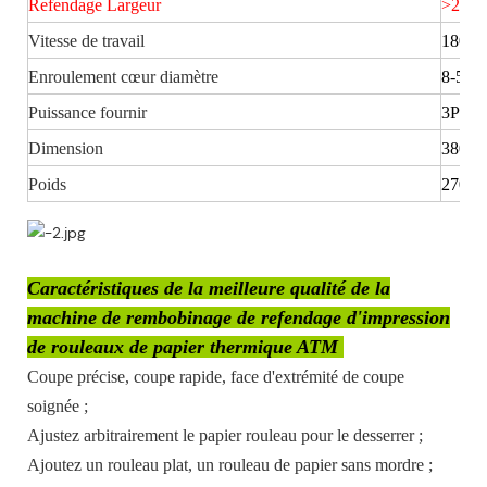
Refendage Largeur
>20mil
Vitesse de travail
180 m
Enroulement cœur diamètre
8-50
Puissance fournir
3PH(
Dimension
3800*
Poids
2700
Caractéristiques de la meilleure qualité de la
machine de rembobinage de refendage d'impression
de rouleaux de papier thermique ATM
Coupe précise, coupe rapide, face d'extrémité de coupe
soignée ;
Ajustez arbitrairement le papier rouleau pour le desserrer ;
Ajoutez un rouleau plat, un rouleau de papier sans mordre ;