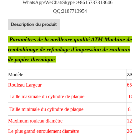
WhatsApp/WeChat/Skype :+8615737313646
QQ:2187713954
Description du produit
Paramètres de la meilleure qualité ATM Machine de
rembobinage de refendage d'impression de rouleaux
de papier thermique
Modèle
ZM-6
Rouleau Largeur
650mil
Taille maximale du cylindre de plaque
16 Po
Taille minimale du cylindre de plaque
8 Pou
Maximum rouleau diamètre
1200mi
Le plus grand enroulement diamètre
260mil