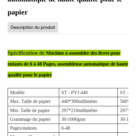
papier
Description du produit
Spécification de
Machine à assembler des livres pour
enfants de 6 à 48 Pages, assembleuse automatique de haute
qualité pour le papier
Modèle
ST
-
PYJ
440
ST
-
PY
Max. Taille de papier
440*300millimètre
560*400
Min. Taille de papier
297*210millimètre
297*210
Grammage du papier
30-1000gsm
30-100
Pages/stations
6-48