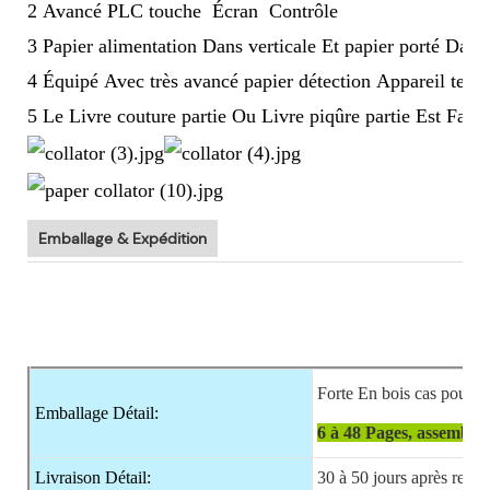
2 Avancé PLC touche
Écran
Contrôle
3 Papier alimentation Dans verticale Et papier porté Dans
4 Équipé Avec très avancé papier détection Appareil tel
5 Le Livre couture partie Ou Livre piqûre partie Est Facul
Emballage & Expédition
Forte En bois cas pour
M
Emballage Détail:
6 à 48 Pages, assembleu
Livraison Détail:
30 à 50 jours après recev