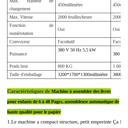
Max. Hauteur de
450millimètre
450mill
chargement
Max. Vitesse
2000 feuilles/heure
2000 feu
Fonction de
Oui
Oui
numérotation
Convoyeur
Facultatif
Facultat
380 V 50 Hz 5,5 kW
Puissance
380 V 5
Poids brut
800
KG
1
000
K
Taille d'emballage
3200*1700*1300millimètre
3800*14
Caractéristiques de
Machine à assembler des livres
pour enfants de 6 à 48 Pages, assembleuse automatique de
haute qualité pour le papier
1.Le machine a compact structure, petit empreinte Ça Peu