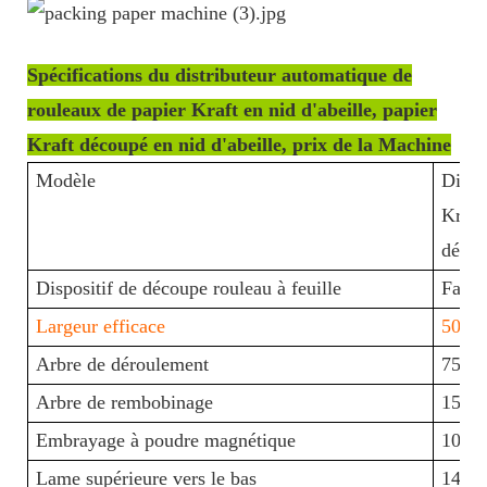
Spécifications du distributeur automatique de
rouleaux de papier Kraft en nid d'abeille, papier
Kraft découpé en nid d'abeille, prix de la Machine
Modèle
Distr
Kraft
décou
Dispositif de découpe rouleau à feuille
Facult
Largeur efficace
500mi
Arbre de déroulement
75*80
Arbre de rembobinage
150*8
Embrayage à poudre magnétique
10kg 
Lame supérieure vers le bas
146