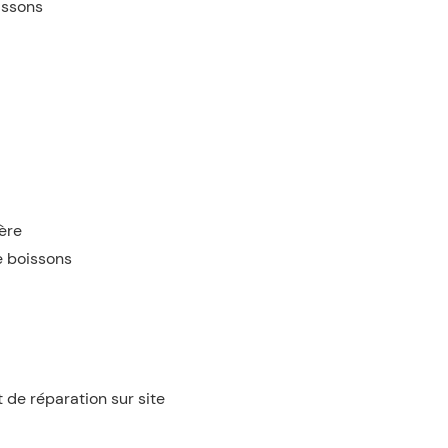
issons
ière
e boissons
 de réparation sur site