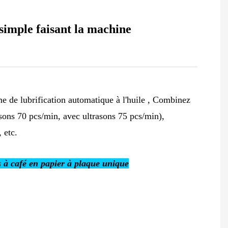
 simple faisant la machine
 de lubrification automatique à l'huile
,
Combinez
rasons 70 pcs/min, avec ultrasons 75 pcs/min),
 etc.
s à café en papier à plaque unique