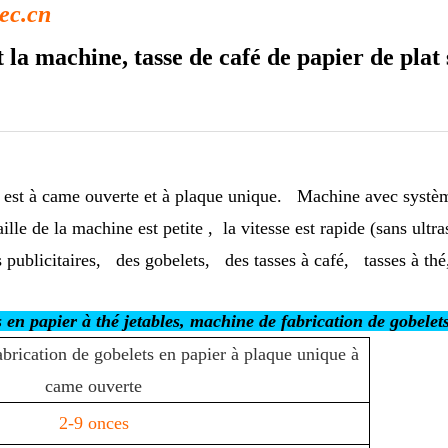
ec.cn
 la machine, tasse de café de papier de plat
 est à came ouverte et à plaque unique.
Machine avec système
ille de la machine est petite
,
la vitesse est rapide (sans ult
 publicitaires,
des gobelets,
des tasses à café,
tasses à thé,
 en papier à thé jetables, machine de fabrication de gobelet
brication de gobelets en papier à plaque unique à
came ouverte
2-9 onces