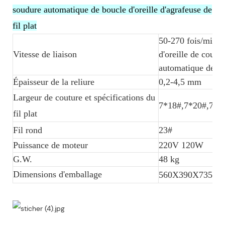
soudure automatique de boucle d'oreille d'agrafeuse de
fil plat
50-270 fois/minut
Vitesse de liaison
d'oreille de couv
automatique de bou
Épaisseur de la reliure
0,2-4,5 mm
Largeur de couture et spécifications du
7*18#,7*20#,7*2
fil plat
Fil rond
23#
Puissance de moteur
220V 120W
G.W.
48 kg
Dimensions d'emballage
560X390X735mill