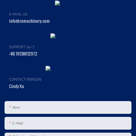
E-MAIL US
info@zomachinery.com
SUPPORT 24/7
+86 19138012972
CONTACT PERSON:
Cindy Xu
Nom
E-Mail