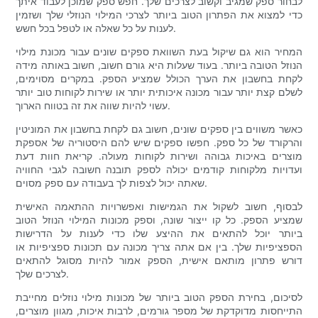
לבחור ספק שמגיב וקשוב לצרכים שלך. חפש ספק שמוכן לעבוד איתך
כדי למצוא את הפתרון הטוב ביותר לצרכי המילוי הנוזלי שלך ושזמין
לענות על כל שאלה או לטפל בכל חשש.
המחיר הוא גם שיקול בעת השוואת ספקים שונים עבור מכונת מילוי
הנוזל הטובה ביותר. בעוד שעלות היא גורם חשוב, חשוב באותה מידה
לקחת בחשבון את הערך הכולל שמציע הספק. במקרים מסוימים,
לשלם קצת יותר עבור מכונה איכותית יותר או שירות לקוחות טוב יותר
עשוי להיות שווה את זה בטווח הארוך.
כאשר משווים בין ספקים שונים, חשוב גם לקחת בחשבון את המוניטין
והרקורד של כל ספק. חפשו ספקים שיש להם היסטוריה של אספקת
מוצרים באיכות גבוהה ושירות לקוחות מעולה. קריאת חוות דעת
ועדויות מלקוחות קודמים יכולה לספק תובנה חשובה לגבי החוויה
שאתה יכול לצפות לך בעבודה עם ספק מסוים.
לבסוף, חשוב לשקול את הגמישות ואפשרויות ההתאמה האישית
שמציע הספק. כל קו ייצור שונה, וספק מכונות המילוי הנוזל הטוב
ביותר יוכל להתאים את ההיצע שלו כדי לענות על הדרישות
הספציפיות שלך. בין אם אתה צריך מכונה עם תכונות ספציפיות או
דורש פתרון מותאם אישית, הספק אמור להיות מסוגל להתאים
לצרכים שלך.
לסיכום, בחירת הספק הטוב ביותר של מכונות מילוי נוזלים מחייבת
התייחסות מדוקדקת של מספר גורמים, לרבות איכות, מגוון מוצרים,