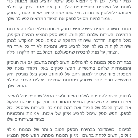
למילוי נוזלי, ולכן חיוני למצוא ספק שיכול להציע מגוון מכונות כדי
לענות על הצרכים הספציפיים שלך. בין אם אתה צריך קו מילוי
אוטומטי לחלוטין או מכונה חצי אוטומטית לייצור אצווה קטנה, הספק
אמור להיות מסוגל לספק את הציוד המתאים לפעולה שלך.
תכונה חשובה נוספת שיש לחפש בספק מכונות מילוי נוזלים היא רמת
התמיכה והשירות שלהם בלקוחות. חפש ספק המציע תמיכה מקיפה,
כולל התקנה, הדרכה ושירותי תחזוקה שוטפים. ספק המוקדש למתן
שירות לקוחות מעולה יוכל להציע סיוע ותמיכה לאורך כל אורך חיי
הציוד, על מנת להבטיח שתפעולכם יתנהל בצורה חלקה ויעילה.
בבחירת ספק מכונות מילוי נוזלים, חשוב לקחת בחשבון גם את הניסיון
והמומחיות שלהם בתעשייה. חפשו ספקים בעלי רקורד מוכח של
אספקת ציוד איכותי למגוון רחב של לקוחות. ספק בעל מוניטין חזק
בתעשייה סביר יותר שיספק פתרונות אמינים ויעילים לצרכי המילוי
הנוזלי שלך.
לבסוף, חשוב להתייחס לעלות הציוד ולערך הכולל שהספק יכול להציע.
אמנם חשוב למצוא ספק המציע תמחור תחרותי, אך חיוני גם לשקול
את הערך הכולל של הציוד ואת רמת התמיכה והשירות שהספק יכול
לספק. חפש ספק שיכול להציע איזון של איכות, אמינות וחסכוניות
בציוד ובשירותים שלו.
לסיכום, כשמדובר בבחירת הספק הטוב ביותר של מכונות מילוי
נוזלים, חשוב לקחת בחשבון מגוון תכונות מפתח. חפש ספק המציע