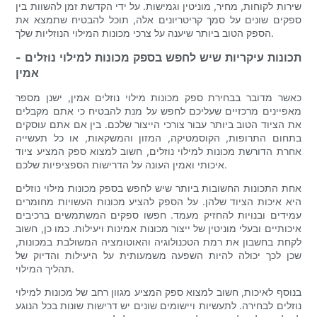
שירות לקוחות, מחיר, מוניטין וגמישות. על ידי הקדשת זמן להשוות בין
ספקים שונים על סמך קריטריונים אלה, תוכל להבטיח שתמצא את
הספק הטוב ביותר שיענה על צרכי מכונות המילוי הנוזליות שלך.
- תכונות עיקריות שיש לחפש בספק מכונות למילוי נוזלים
אמין
כאשר מדובר בבחירת ספק מכונות מילוי נוזלים אמין, ישנן מספר
מאפיינים מרכזיים שעליכם לחפש על מנת להבטיח כי אתם מקבלים
את הציוד הטוב ביותר עבור צורכי הייצור שלכם. בין אם אתם עוסקים
בתחום התרופות, הקוסמטיקה, המזון והמשקאות, או כל תעשייה
אחרת הדורשת מכונות למילוי נוזלים, חשוב למצוא ספק המציע ציוד
איכותי ואמין העונה על הדרישות הספציפיות שלכם.
אחת התכונות החשובות ביותר שיש לחפש בספק מכונות מילוי נוזלים
היא איכות הציוד שלהן. על הספק להציע מכונות העשויות מחומרים
עמידים ובנויות להחזיק מעמד. חפשו ספקים המשתמשים ברכיבים
איכותיים ובעלי מוניטין של ייצור מכונות אמינות ויעילות. כמו כן, חשוב
לקחת בחשבון את רמת הטכנולוגיה והאוטומציה המשולבת במכונות,
שכן לכך יכולה להיות השפעה משמעותית על היעילות והדיוק של
תהליך המילוי.
בנוסף לאיכות, חשוב למצוא ספק המציע מגוון רחב של מכונות למילוי
נוזלים לבחירה. לתעשיות ויישומים שונים יש דרישות שונות בכל הנוגע