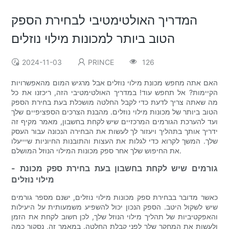
המדריך האולטימטיבי לבחירת הספק
הטוב ביותר למכונות מילוי נוזלים
2024-11-03
PRINCE
126
האם אתה מחפש מכונת מילוי נוזלים אבל מרגיש המום מהאפשרויות
הקיימות? אל תחפש עוד! במדריך האולטימטיבי הזה, ריכזנו את כל
מה שאתה צריך לדעת כדי לקבל החלטה מושכלת בעת בחירת הספק
הטוב ביותר של מכונות מילוי נוזלים. מהבנת הצרכים הספציפיים שלך
ועד להערכת הגורמים המרכזיים שיש לקחת בחשבון, מאמר מקיף זה
ידריך אותך בתהליך ויעזור לך לעשות את הבחירה הנכונה עבור העסק
שלך. המשך לקרוא כדי לגלות את העצות והתובנות החיוניות שיייעלו
את החיפוש שלך אחר ספק מכונות המילוי הנוזל המושלם.
- גורמים שיש לקחת בחשבון בעת ​​בחירת ספק מכונת
מילוי נוזלים
כאשר מדובר בבחירת ספק מכונות מילוי נוזלים, ישנם מספר גורמים
שיש לשקול היטב. הספק הנכון יכול להשפיע משמעותית על היעילות
והאפקטיביות של תהליך מילוי הנוזל שלך, לכן חשוב לקחת את הזמן
ולעשות את המחקר שלך לפני קבלת החלטה. במאמר זה, נסקור כמה