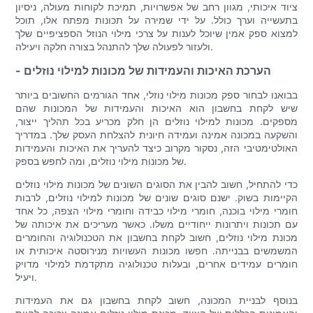
ציוד איכותי, מגוון רחב של אפשרויות, תמיכת לקוחות מעולה, ניסיון
בתעשייה וערך כולל. על ידי שמירה על תכונות מפתח אלו, תוכל
למצוא ספק אמין שיוכל לענות על צרכי מילוי הנוזל הספציפיים שלך
ולעזור לפעולה שלך להתנהל בצורה חלקה ויעילה.
- הערכת האיכות והעמידות של מכונות למילוי נוזלים
בבואנו לבחור ספק מכונות מילוי נוזלי, אחד הגורמים החשובים ביותר
שיש לקחת בחשבון הוא האיכות והעמידות של המכונות שהם
מספקים. מכונות למילוי נוזלים הן חלק מכריע בכל תהליך ייצור,
והשקעה במכונה אמינה ועמידה חיונית להצלחת העסק שלך. במדריך
האולטימטיבי הזה, נסקור מקרוב כיצד להעריך את האיכות והעמידות
של מכונות מילוי נוזלים, ומה לחפש בספק.
כדי להתחיל, חשוב להבין את הסוגים השונים של מכונות מילוי נוזלים
הקיימות בשוק. ישנם סוגים שונים של מכונות למילוי נוזלים, לרבות
חומרי מילוי בוכנה, חומרי מילוי כבידה וחומרי מילוי הצפה, כל אחד
עם תכונות ויתרונות ייחודיים משלו. כאשר מעריכים את איכותה של
מכונת מילוי נוזלים, חשוב לקחת בחשבון את הטכנולוגיה והחומרים
המשמשים בבנייתה. חפשו מכונות העשויות מנירוסטה איכותית או
חומרים עמידים אחרים, ובעלות טכנולוגיה מתקדמת למילוי מדויק
ויעיל.
בנוסף לבניית המכונה, חשוב לקחת בחשבון גם את העמידות