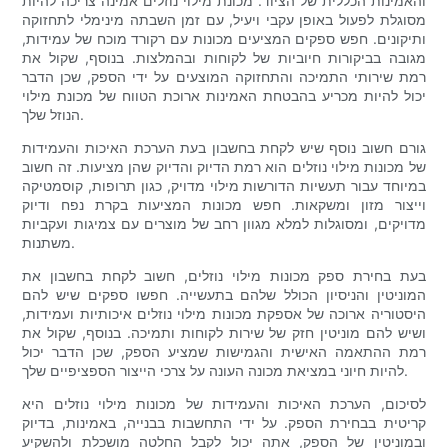
והאמינות הכללית של הציוד. מכונת מילוי נוזלים אמינה צריכה להיות
מסוגלת לפעול באופן עקבי ויעיל, עם זמן השבתה מינימלי לתחזוקה
ותיקונים. חפש ספקים המציעים מכונות עם רקורד מוכח של עמידות,
מגובה בביקורות חיוביות של לקוחות ובהמלצות. בנוסף, שקול את
רמת שירותי התמיכה והתחזוקה המוצעים על ידי הספק, שכן הדבר
יכול להיות מכריע בהבטחת האמינות ארוכת הטווח של מכונת מילוי
הנוזל שלך.
גורם חשוב נוסף שיש לקחת בחשבון בעת ​​הערכת האיכות והעמידות
של מכונות מילוי נוזלים הוא רמת הדיוק והדיוק שהן מציעות. זה חשוב
במיוחד עבור תעשיות הדורשות מילוי מדויק, כגון תרופות, קוסמטיקה
וייצור מזון ומשקאות. חפש מכונות המציעות בקרת נפח ודיוק
מדויקים, ומסוגלות למלא מגוון רחב של מוצרים עם צמיגות ועקביות
משתנות.
בעת בחירת ספק מכונות מילוי נוזלים, חשוב לקחת בחשבון את
המוניטין והניסיון הכולל שלהם בתעשייה. חפשו ספקים שיש להם
היסטוריה ארוכה של אספקת מכונות מילוי נוזלים איכותיות ועמידות,
ושיש להם מוניטין חזק של שירות לקוחות ותמיכה. בנוסף, שקול את
רמת ההתאמה האישית והגמישות שמציע הספק, שכן הדבר יכול
להיות חיוני במציאת מכונה העונה על צרכי הייצור הספציפיים שלך.
לסיכום, הערכת האיכות והעמידות של מכונות מילוי נוזלים היא
קריטית בבחירת הספק. על ידי התחשבות בבנייה, באמינות, בדיוק
ובמוניטין של הספק, אתה יכול לקבל החלטה מושכלת ולהשקיע