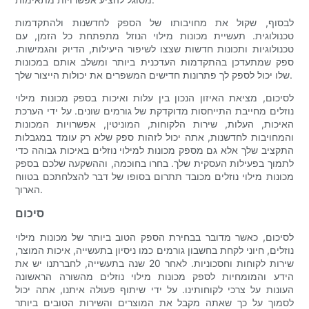
לבסוף, שקול את מחויבותו של הספק לחדשנות ולהתקדמות
טכנולוגית. תעשיית מכונות מילוי הנוזל מתפתחת כל הזמן, עם
טכנולוגיות ותכונות חדשות שצצו לשיפור היעילות, הדיוק והגמישות.
ספק שמתעדכן בהתקדמות העדכנית ביותר ומשלב אותם במכונות
שלו יכול לספק לך פתרונות חדישים המשפרים את יכולות הייצור שלך.
לסיכום, מציאת האיזון הנכון בין עלות ואיכות בספק מכונות מילוי
נוזלים מחייבת התייחסות מדוקדקת של גורמים שונים. על ידי הערכת
האיכות, העלות, שירות הלקוחות, המוניטין, אפשרויות המכונות
והמחויבות לחדשנות, אתה יכול לזהות ספק שלא רק עומד במגבלות
התקציב שלך אלא גם מספק מכונות למילוי נוזלים באיכות גבוהה כדי
לתמוך בפעילות העסקית שלך. בחרו בחוכמה, וההשקעה שלכם בספק
מכונות מילוי נוזלים מכובד תתרום בסופו של דבר להצלחתכם בטווח
הארוך.
סיכום
לסיכום, כאשר מדובר בבחירת הספק הטוב ביותר של מכונות מילוי
נוזלים, חיוני לקחת בחשבון גורמים כמו ניסיון בתעשייה, איכות המוצר,
שירות לקוחות וחסכוניות. לאחר 20 שנה בתעשייה, לחברתנו יש את
הידע והמומחיות לספק מכונות מילוי נוזלים מהשורה הראשונה
העונות על צרכי לקוחותינו. על ידי שיתוף פעולה איתנו, אתה יכול
לסמוך על כך שאתה מקבל את המוצרים והשירות הטובים ביותר