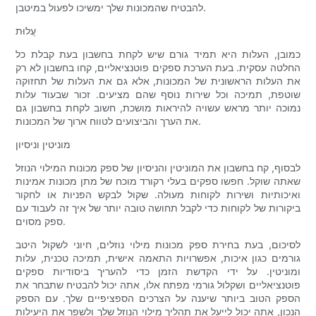
להבטיח שהמכונות שלך ימשיכו לפעול במיטבן.
עֲלוּת
כמובן, העלות היא תמיד גורם שיש לקחת בחשבון בעת ​​קבלת כל
החלטה עסקית. בעת הערכת ספקים פוטנציאליים, קחו בחשבון לא רק
את העלות הראשונית של המכונות, אלא גם את העלות של תחזוקה
שוטפת, תמיכה וכל שירות נוסף שהם מציעים. זכור שבעוד עלות
נמוכה יותר מראש עשויה להיראות מושכת, חשוב לקחת בחשבון גם
את הערך והביצועים לטווח ארוך של המכונות.
מוניטין וניסיון
לבסוף, קח בחשבון את המוניטין והניסיון של ספק מכונות המילוי הנוזל
שאתה שוקל. חפשו ספקים בעלי רקורד מוכח של מתן מכונות אמינות
ואיכותיות ושירות לקוחות מעולה. שקול לבקש הפניות או לחקור
ביקורות של לקוחות כדי לקבל תחושה טובה יותר של איך זה לעבוד עם
ספק מסוים.
לסיכום, בעת בחירת ספק מכונות מילוי נוזלים, חיוני לשקול היטב
גורמים כגון איכות, אפשרויות התאמה אישית, תמיכה טכנית, עלות
ומוניטין. על ידי הקדשת הזמן כדי להעריך ביסודיות ספקים
פוטנציאליים ושקלול גורמי מפתח אלו, אתה יכול להבטיח שתבחר את
הספק הטוב ביותר שיענה על הצרכים הספציפיים שלך. עם הספק
הנכון, אתה יכול לייעל את תהליך מילוי הנוזל שלך ולשפר את היעילות