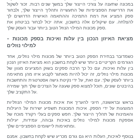
במכונה שתענה על צורכי הייצור שלך במשך שנים רבות. זכור לשקול
את הדרישות הספציפיות של התעשייה ותהליך הייצור שלך, ולבחור
ספק המציע את רמת התמיכה וההתאמה האישית הדרושים לך
להצלחה. עם שיקולים אלה בחשבון, אתה יכול לבחור בביטחון את
ספק מכונות המילוי הנוזל הטוב ביותר עבור העסק שלך.
- מציאת האיזון הנכון בין עלות ואיכות בספק מכונות
למילוי נוזלים
כשמדובר בבחירת הספק הטוב ביותר של מכונות מילוי נוזלים, אחד
הגורמים הקריטיים ביותר שיש לקחת בחשבון הוא מציאת האיזון הנכון
בין עלות ואיכות. עם כל כך הרבה ספקים בשוק המציעים מגוון של
מכונות מילוי נוזלים, זה יכול להיות מאתגר לקבוע איזו מהן מתאימה
ביותר לעסק שלך. עם זאת, על ידי נקיטת גישה אסטרטגית והתחשבות
בהיבטים שונים, תוכל למצוא ספק שעונה על הצרכים שלך תוך שמירה
על התקציב שלך.
בראש ובראשונה, חיוני להעריך את איכות מכונות המילוי הנוזליות
המוצעות על ידי הספק. איכות המכונות תשפיע ישירות על היעילות
והאמינות של תהליך הייצור שלך. חפש ספקים בעלי רקורד מוכח של
אספקת מכונות למילוי נוזלים באיכות גבוהה, עמידות, יעילות
ומתאימות ליישומים הספציפיים שלך.
בנוסף לאיכות, העלות היא גם גורם מכריע שיש לקחת בחשבון. אמנם