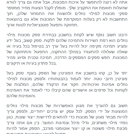
אתה לא רוצה להתפשר על איכות המכונות, אבל אתה גם צריך לוודא
שהעלות תואמת את התקציב שלך. מומלץ לקבל הצעות מחיר ממספר
ספקי מכונות למילוי נוזלים ולהשוות את התמחור שלהן, תוך
התחשבות לא רק בעלות המוקדמת של המכונות אלא גם בהוצאות
תחזוקה ותפעול פוטנציאליות לטווח ארוך.
היבט חשוב נוסף שיש לקחת בחשבון בבחירת ספק מכונות מילוי
נוזלים הוא רמת השירות והתמיכה שלהם ללקוח. ספק קשוב, בעל ידע
ומציע תמיכה מקיפה יכול להיות בעל ערך רב בטיפול בכל בעיה או
שאלה שעלולה להתעורר במהלך ההתקנה, התפעול והתחזוקה של
המכונות. חפש ספקים המספקים הדרכה, תמיכה טכנית וסיוע מהיר
בכל פתרון בעיות או תיקונים.
יתר על כן, קחו בחשבון את המוניטין של הספק בענף. ספק בעל
מוניטין חיובי נוטה יותר לעמוד בהבטחותיו ולספק מכונות למילוי
נוזלים אמינות ואיכותיות. חקור את הרקורד שלהם, המלצות של
לקוחות וכל פרסים או אישורים שהם קיבלו כדי לאמוד את האמינות
והאמינות שלהם.
חשוב גם להעריך את מגוון האפשרויות של מכונות מילוי נוזלים
המוצעות על ידי הספק. לכל עסק יש צרכים ייחודיים, ולספק צריך
להיות מבחר מגוון של מכונות כדי להתאים לדרישות ייצור שונות, כגון
נפחי מילוי משתנים, גדלי מיכל וצמיגות המוצר. בין אם אתה צריך
מכונת מילוי פשוטה או קו ייצור אוטומטי מורכב, הספק אמור להיות
מסוגל להציע אפשרויות מתאימות.