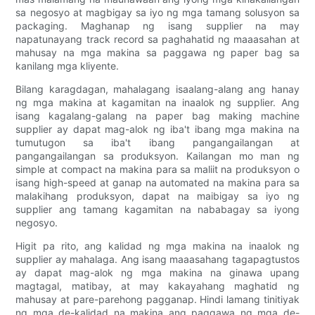
sa negosyo at magbigay sa iyo ng mga tamang solusyon sa
packaging. Maghanap ng isang supplier na may
napatunayang track record sa paghahatid ng maaasahan at
mahusay na mga makina sa paggawa ng paper bag sa
kanilang mga kliyente.
Bilang karagdagan, mahalagang isaalang-alang ang hanay
ng mga makina at kagamitan na inaalok ng supplier. Ang
isang kagalang-galang na paper bag making machine
supplier ay dapat mag-alok ng iba't ibang mga makina na
tumutugon sa iba't ibang pangangailangan at
pangangailangan sa produksyon. Kailangan mo man ng
simple at compact na makina para sa maliit na produksyon o
isang high-speed at ganap na automated na makina para sa
malakihang produksyon, dapat na maibigay sa iyo ng
supplier ang tamang kagamitan na nababagay sa iyong
negosyo.
Higit pa rito, ang kalidad ng mga makina na inaalok ng
supplier ay mahalaga. Ang isang maaasahang tagapagtustos
ay dapat mag-alok ng mga makina na ginawa upang
magtagal, matibay, at may kakayahang maghatid ng
mahusay at pare-parehong pagganap. Hindi lamang tinitiyak
ng mga de-kalidad na makina ang paggawa ng mga de-