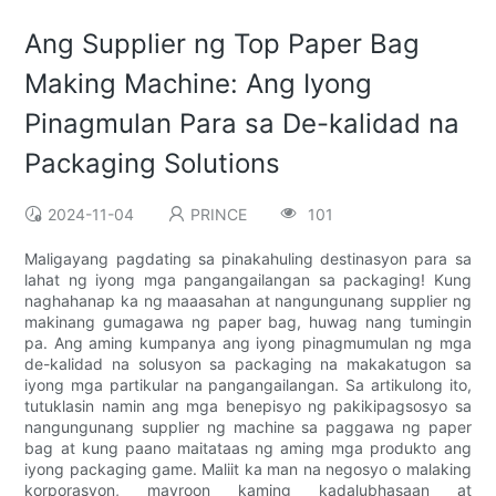
Ang Supplier ng Top Paper Bag
Making Machine: Ang Iyong
Pinagmulan Para sa De-kalidad na
Packaging Solutions
2024-11-04
PRINCE
101
Maligayang pagdating sa pinakahuling destinasyon para sa
lahat ng iyong mga pangangailangan sa packaging! Kung
naghahanap ka ng maaasahan at nangungunang supplier ng
makinang gumagawa ng paper bag, huwag nang tumingin
pa. Ang aming kumpanya ang iyong pinagmumulan ng mga
de-kalidad na solusyon sa packaging na makakatugon sa
iyong mga partikular na pangangailangan. Sa artikulong ito,
tutuklasin namin ang mga benepisyo ng pakikipagsosyo sa
nangungunang supplier ng machine sa paggawa ng paper
bag at kung paano maitataas ng aming mga produkto ang
iyong packaging game. Maliit ka man na negosyo o malaking
korporasyon, mayroon kaming kadalubhasaan at