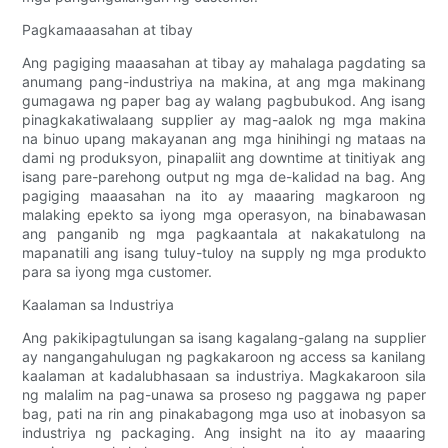
Pagkamaaasahan at tibay
Ang pagiging maaasahan at tibay ay mahalaga pagdating sa
anumang pang-industriya na makina, at ang mga makinang
gumagawa ng paper bag ay walang pagbubukod. Ang isang
pinagkakatiwalaang supplier ay mag-aalok ng mga makina
na binuo upang makayanan ang mga hinihingi ng mataas na
dami ng produksyon, pinapaliit ang downtime at tinitiyak ang
isang pare-parehong output ng mga de-kalidad na bag. Ang
pagiging maaasahan na ito ay maaaring magkaroon ng
malaking epekto sa iyong mga operasyon, na binabawasan
ang panganib ng mga pagkaantala at nakakatulong na
mapanatili ang isang tuluy-tuloy na supply ng mga produkto
para sa iyong mga customer.
Kaalaman sa Industriya
Ang pakikipagtulungan sa isang kagalang-galang na supplier
ay nangangahulugan ng pagkakaroon ng access sa kanilang
kaalaman at kadalubhasaan sa industriya. Magkakaroon sila
ng malalim na pag-unawa sa proseso ng paggawa ng paper
bag, pati na rin ang pinakabagong mga uso at inobasyon sa
industriya ng packaging. Ang insight na ito ay maaaring