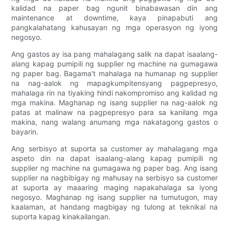
kalidad na paper bag ngunit binabawasan din ang
maintenance at downtime, kaya pinapabuti ang
pangkalahatang kahusayan ng mga operasyon ng iyong
negosyo.
Ang gastos ay isa pang mahalagang salik na dapat isaalang-
alang kapag pumipili ng supplier ng machine na gumagawa
ng paper bag. Bagama't mahalaga na humanap ng supplier
na nag-aalok ng mapagkumpitensyang pagpepresyo,
mahalaga rin na tiyaking hindi nakompromiso ang kalidad ng
mga makina. Maghanap ng isang supplier na nag-aalok ng
patas at malinaw na pagpepresyo para sa kanilang mga
makina, nang walang anumang mga nakatagong gastos o
bayarin.
Ang serbisyo at suporta sa customer ay mahalagang mga
aspeto din na dapat isaalang-alang kapag pumipili ng
supplier ng machine na gumagawa ng paper bag. Ang isang
supplier na nagbibigay ng mahusay na serbisyo sa customer
at suporta ay maaaring maging napakahalaga sa iyong
negosyo. Maghanap ng isang supplier na tumutugon, may
kaalaman, at handang magbigay ng tulong at teknikal na
suporta kapag kinakailangan.