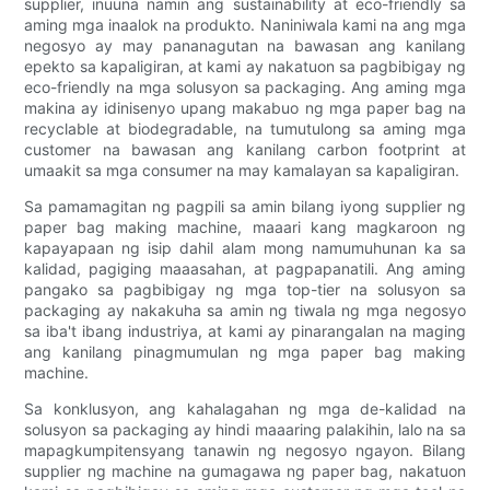
supplier, inuuna namin ang sustainability at eco-friendly sa
aming mga inaalok na produkto. Naniniwala kami na ang mga
negosyo ay may pananagutan na bawasan ang kanilang
epekto sa kapaligiran, at kami ay nakatuon sa pagbibigay ng
eco-friendly na mga solusyon sa packaging. Ang aming mga
makina ay idinisenyo upang makabuo ng mga paper bag na
recyclable at biodegradable, na tumutulong sa aming mga
customer na bawasan ang kanilang carbon footprint at
umaakit sa mga consumer na may kamalayan sa kapaligiran.
Sa pamamagitan ng pagpili sa amin bilang iyong supplier ng
paper bag making machine, maaari kang magkaroon ng
kapayapaan ng isip dahil alam mong namumuhunan ka sa
kalidad, pagiging maaasahan, at pagpapanatili. Ang aming
pangako sa pagbibigay ng mga top-tier na solusyon sa
packaging ay nakakuha sa amin ng tiwala ng mga negosyo
sa iba't ibang industriya, at kami ay pinarangalan na maging
ang kanilang pinagmumulan ng mga paper bag making
machine.
Sa konklusyon, ang kahalagahan ng mga de-kalidad na
solusyon sa packaging ay hindi maaaring palakihin, lalo na sa
mapagkumpitensyang tanawin ng negosyo ngayon. Bilang
supplier ng machine na gumagawa ng paper bag, nakatuon