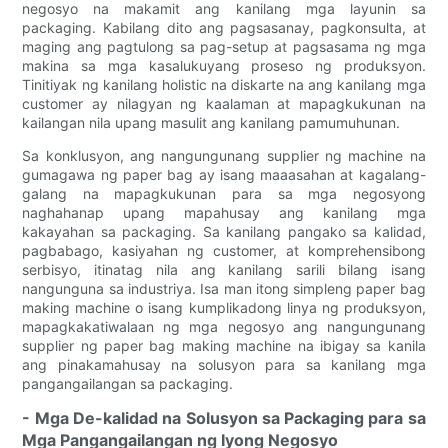
negosyo na makamit ang kanilang mga layunin sa
packaging. Kabilang dito ang pagsasanay, pagkonsulta, at
maging ang pagtulong sa pag-setup at pagsasama ng mga
makina sa mga kasalukuyang proseso ng produksyon.
Tinitiyak ng kanilang holistic na diskarte na ang kanilang mga
customer ay nilagyan ng kaalaman at mapagkukunan na
kailangan nila upang masulit ang kanilang pamumuhunan.
Sa konklusyon, ang nangungunang supplier ng machine na
gumagawa ng paper bag ay isang maaasahan at kagalang-
galang na mapagkukunan para sa mga negosyong
naghahanap upang mapahusay ang kanilang mga
kakayahan sa packaging. Sa kanilang pangako sa kalidad,
pagbabago, kasiyahan ng customer, at komprehensibong
serbisyo, itinatag nila ang kanilang sarili bilang isang
nangunguna sa industriya. Isa man itong simpleng paper bag
making machine o isang kumplikadong linya ng produksyon,
mapagkakatiwalaan ng mga negosyo ang nangungunang
supplier ng paper bag making machine na ibigay sa kanila
ang pinakamahusay na solusyon para sa kanilang mga
pangangailangan sa packaging.
- Mga De-kalidad na Solusyon sa Packaging para sa
Mga Pangangailangan ng Iyong Negosyo