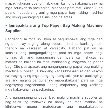
mapagkukunan upang mabigyan ka ng pinakamahusay na
mga solusyon sa packaging. Magbasa para matuklasan kung
paano madadala ng aming mga paper bag making machine
ang iyong packaging sa susunod na antas.
- Ipinapakilala ang Top Paper Bag Making Machine
Supplier
Pagdating sa mga solusyon sa pag-iimpake, ang mga bag
ng papel ay naging lalong popular dahil sa kanilang eco-
friendly na kalikasan at versatility. Habang patuloy na
lumalaki ang pangangailangan para sa mga paper bag,
tumaas din ang pangangailangan para sa mahusay at
mataas na kalidad na mga makinang gumagawa ng paper
bag. Dito pumapasok ang nangungunang paper bag making
machine supplier. Sa kanilang kadalubhasaan at dedikasyon
na magbigay ng mga nangungunang solusyon sa packaging,
sila ang naging pangunahing mapagkukunan para sa mga
negosyong naghahanap upang mapahusay ang kanilang
mga kakayahan sa packaging.
Ang nangungunang paper bag making machine supplier ay
nag-aalok ng malawak na hanay ng mga makina na
idinisenyo upang matugunan ang magkakaibang