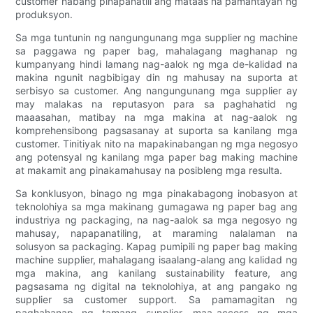
customer habang pinapanatili ang mataas na pamantayan ng
produksyon.
Sa mga tuntunin ng nangungunang mga supplier ng machine
sa paggawa ng paper bag, mahalagang maghanap ng
kumpanyang hindi lamang nag-aalok ng mga de-kalidad na
makina ngunit nagbibigay din ng mahusay na suporta at
serbisyo sa customer. Ang nangungunang mga supplier ay
may malakas na reputasyon para sa paghahatid ng
maaasahan, matibay na mga makina at nag-aalok ng
komprehensibong pagsasanay at suporta sa kanilang mga
customer. Tinitiyak nito na mapakinabangan ng mga negosyo
ang potensyal ng kanilang mga paper bag making machine
at makamit ang pinakamahusay na posibleng mga resulta.
Sa konklusyon, binago ng mga pinakabagong inobasyon at
teknolohiya sa mga makinang gumagawa ng paper bag ang
industriya ng packaging, na nag-aalok sa mga negosyo ng
mahusay, napapanatiling, at maraming nalalaman na
solusyon sa packaging. Kapag pumipili ng paper bag making
machine supplier, mahalagang isaalang-alang ang kalidad ng
mga makina, ang kanilang sustainability feature, ang
pagsasama ng digital na teknolohiya, at ang pangako ng
supplier sa customer support. Sa pamamagitan ng
paghahanap ng tamang supplier, maa-access ng mga