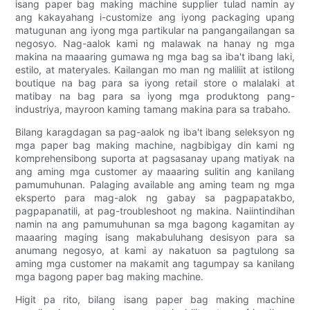
isang paper bag making machine supplier tulad namin ay
ang kakayahang i-customize ang iyong packaging upang
matugunan ang iyong mga partikular na pangangailangan sa
negosyo. Nag-aalok kami ng malawak na hanay ng mga
makina na maaaring gumawa ng mga bag sa iba't ibang laki,
estilo, at materyales. Kailangan mo man ng maliliit at istilong
boutique na bag para sa iyong retail store o malalaki at
matibay na bag para sa iyong mga produktong pang-
industriya, mayroon kaming tamang makina para sa trabaho.
Bilang karagdagan sa pag-aalok ng iba't ibang seleksyon ng
mga paper bag making machine, nagbibigay din kami ng
komprehensibong suporta at pagsasanay upang matiyak na
ang aming mga customer ay maaaring sulitin ang kanilang
pamumuhunan. Palaging available ang aming team ng mga
eksperto para mag-alok ng gabay sa pagpapatakbo,
pagpapanatili, at pag-troubleshoot ng makina. Naiintindihan
namin na ang pamumuhunan sa mga bagong kagamitan ay
maaaring maging isang makabuluhang desisyon para sa
anumang negosyo, at kami ay nakatuon sa pagtulong sa
aming mga customer na makamit ang tagumpay sa kanilang
mga bagong paper bag making machine.
Higit pa rito, bilang isang paper bag making machine