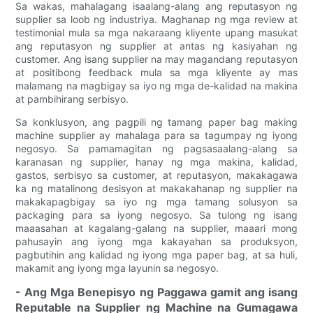
Sa wakas, mahalagang isaalang-alang ang reputasyon ng
supplier sa loob ng industriya. Maghanap ng mga review at
testimonial mula sa mga nakaraang kliyente upang masukat
ang reputasyon ng supplier at antas ng kasiyahan ng
customer. Ang isang supplier na may magandang reputasyon
at positibong feedback mula sa mga kliyente ay mas
malamang na magbigay sa iyo ng mga de-kalidad na makina
at pambihirang serbisyo.
Sa konklusyon, ang pagpili ng tamang paper bag making
machine supplier ay mahalaga para sa tagumpay ng iyong
negosyo. Sa pamamagitan ng pagsasaalang-alang sa
karanasan ng supplier, hanay ng mga makina, kalidad,
gastos, serbisyo sa customer, at reputasyon, makakagawa
ka ng matalinong desisyon at makakahanap ng supplier na
makakapagbigay sa iyo ng mga tamang solusyon sa
packaging para sa iyong negosyo. Sa tulong ng isang
maaasahan at kagalang-galang na supplier, maaari mong
pahusayin ang iyong mga kakayahan sa produksyon,
pagbutihin ang kalidad ng iyong mga paper bag, at sa huli,
makamit ang iyong mga layunin sa negosyo.
- Ang Mga Benepisyo ng Paggawa gamit ang isang
Reputable na Supplier ng Machine na Gumagawa