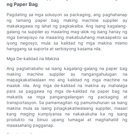
ng Paper Bag
Pagdating sa mga solusyon sa packaging, ang paghahanap
ng tamang paper bag making machine supplier ay
makakagawa ng lahat ng pagkakaiba. Ang isang kagalang-
galang na supplier ay maaaring mag-alok ng isang hanay ng
mga benepisyo na maaaring makabuluhang makaapekto sa
iyong negosyo, mula sa kalidad ng mga makina mismo
hanggang sa suporta at serbisyong kasama nila.
Mga De-kalidad na Makina
Ang pagtatrabaho sa isang kagalang-galang na paper bag
making machine supplier ay nangangahulugan na
mapagkakatiwalaan mo ang kalidad ng mga machine na
inaalok nila. Ang mga de-kalidad na makina ay mahalaga
para sa paggawa ng mga de-kalidad na paper bag na
makatiis sa mga pangangailangan ng packaging at
transportasyon. Sa pamamagitan ng pamumuhunan sa isang
makina mula sa isang pinagkakatiwalaang supplier, maaari
kang maging kumpiyansa na nakakakuha ka ng isang
produkto na binuo upang tumagal at maghahatid ng
maaasahang pagganap.