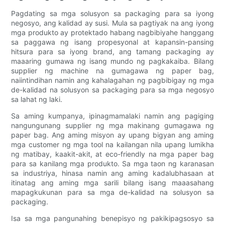
Pagdating sa mga solusyon sa packaging para sa iyong
negosyo, ang kalidad ay susi. Mula sa pagtiyak na ang iyong
mga produkto ay protektado habang nagbibiyahe hanggang
sa paggawa ng isang propesyonal at kapansin-pansing
hitsura para sa iyong brand, ang tamang packaging ay
maaaring gumawa ng isang mundo ng pagkakaiba. Bilang
supplier ng machine na gumagawa ng paper bag,
naiintindihan namin ang kahalagahan ng pagbibigay ng mga
de-kalidad na solusyon sa packaging para sa mga negosyo
sa lahat ng laki.
Sa aming kumpanya, ipinagmamalaki namin ang pagiging
nangungunang supplier ng mga makinang gumagawa ng
paper bag. Ang aming misyon ay upang bigyan ang aming
mga customer ng mga tool na kailangan nila upang lumikha
ng matibay, kaakit-akit, at eco-friendly na mga paper bag
para sa kanilang mga produkto. Sa mga taon ng karanasan
sa industriya, hinasa namin ang aming kadalubhasaan at
itinatag ang aming mga sarili bilang isang maaasahang
mapagkukunan para sa mga de-kalidad na solusyon sa
packaging.
Isa sa mga pangunahing benepisyo ng pakikipagsosyo sa