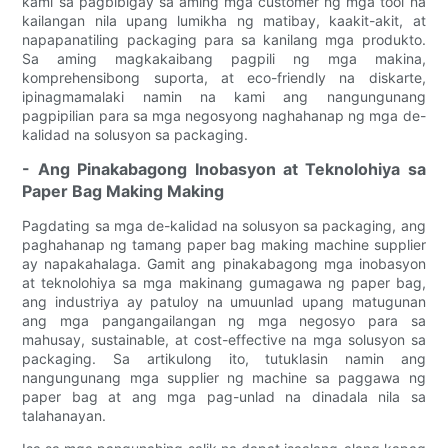
kami sa pagbibigay sa aming mga customer ng mga tool na
kailangan nila upang lumikha ng matibay, kaakit-akit, at
napapanatiling packaging para sa kanilang mga produkto.
Sa aming magkakaibang pagpili ng mga makina,
komprehensibong suporta, at eco-friendly na diskarte,
ipinagmamalaki namin na kami ang nangungunang
pagpipilian para sa mga negosyong naghahanap ng mga de-
kalidad na solusyon sa packaging.
- Ang Pinakabagong Inobasyon at Teknolohiya sa
Paper Bag Making Making
Pagdating sa mga de-kalidad na solusyon sa packaging, ang
paghahanap ng tamang paper bag making machine supplier
ay napakahalaga. Gamit ang pinakabagong mga inobasyon
at teknolohiya sa mga makinang gumagawa ng paper bag,
ang industriya ay patuloy na umuunlad upang matugunan
ang mga pangangailangan ng mga negosyo para sa
mahusay, sustainable, at cost-effective na mga solusyon sa
packaging. Sa artikulong ito, tutuklasin namin ang
nangungunang mga supplier ng machine sa paggawa ng
paper bag at ang mga pag-unlad na dinadala nila sa
talahanayan.