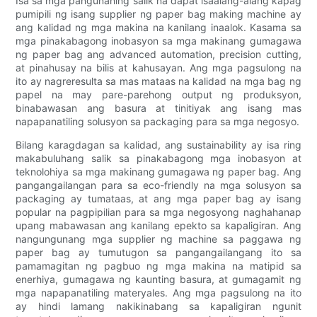
Isa sa mga pangunahing salik na dapat isaalang-alang kapag
pumipili ng isang supplier ng paper bag making machine ay
ang kalidad ng mga makina na kanilang inaalok. Kasama sa
mga pinakabagong inobasyon sa mga makinang gumagawa
ng paper bag ang advanced automation, precision cutting,
at pinahusay na bilis at kahusayan. Ang mga pagsulong na
ito ay nagreresulta sa mas mataas na kalidad na mga bag ng
papel na may pare-parehong output ng produksyon,
binabawasan ang basura at tinitiyak ang isang mas
napapanatiling solusyon sa packaging para sa mga negosyo.
Bilang karagdagan sa kalidad, ang sustainability ay isa ring
makabuluhang salik sa pinakabagong mga inobasyon at
teknolohiya sa mga makinang gumagawa ng paper bag. Ang
pangangailangan para sa eco-friendly na mga solusyon sa
packaging ay tumataas, at ang mga paper bag ay isang
popular na pagpipilian para sa mga negosyong naghahanap
upang mabawasan ang kanilang epekto sa kapaligiran. Ang
nangungunang mga supplier ng machine sa paggawa ng
paper bag ay tumutugon sa pangangailangang ito sa
pamamagitan ng pagbuo ng mga makina na matipid sa
enerhiya, gumagawa ng kaunting basura, at gumagamit ng
mga napapanatiling materyales. Ang mga pagsulong na ito
ay hindi lamang nakikinabang sa kapaligiran ngunit