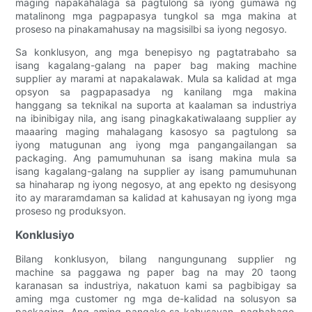
maging napakahalaga sa pagtulong sa iyong gumawa ng
matalinong mga pagpapasya tungkol sa mga makina at
proseso na pinakamahusay na magsisilbi sa iyong negosyo.
Sa konklusyon, ang mga benepisyo ng pagtatrabaho sa
isang kagalang-galang na paper bag making machine
supplier ay marami at napakalawak. Mula sa kalidad at mga
opsyon sa pagpapasadya ng kanilang mga makina
hanggang sa teknikal na suporta at kaalaman sa industriya
na ibinibigay nila, ang isang pinagkakatiwalaang supplier ay
maaaring maging mahalagang kasosyo sa pagtulong sa
iyong matugunan ang iyong mga pangangailangan sa
packaging. Ang pamumuhunan sa isang makina mula sa
isang kagalang-galang na supplier ay isang pamumuhunan
sa hinaharap ng iyong negosyo, at ang epekto ng desisyong
ito ay mararamdaman sa kalidad at kahusayan ng iyong mga
proseso ng produksyon.
Konklusiyo
Bilang konklusyon, bilang nangungunang supplier ng
machine sa paggawa ng paper bag na may 20 taong
karanasan sa industriya, nakatuon kami sa pagbibigay sa
aming mga customer ng mga de-kalidad na solusyon sa
packaging. Ang aming pangako sa kahusayan, pagbabago,