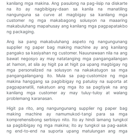
kanilang mga makina. Ang pasulong na pag-iisip na diskarte
na ito ay nagbibigay-daan sa kanila na manatiling
nangunguna sa curve at magbigay sa kanilang mga
customer ng mga makabagong solusyon na maaaring
makabuluhang mapahusay ang kanilang mga pagpapatakbo
ng packaging.
Ang isa pang makabuluhang aspeto ng nangungunang
supplier ng paper bag making machine ay ang kanilang
pangako sa kasiyahan ng customer. Nauunawaan nila na ang
bawat negosyo ay may natatanging mga pangangailangan
at hamon, at sila ay higit pa at higit pa upang magbigay ng
mga personalized na solusyon na nakakatugon sa mga
pangangailangang ito. Mula sa pag-customize ng mga
makina hanggang sa pagbibigay ng patuloy na suporta at
pagpapanatili, nakatuon ang mga ito sa pagtiyak na ang
kanilang mga customer ay may tuluy-tuloy at walang
problemang karanasan.
Higit pa rito, ang nangungunang supplier ng paper bag
making machine ay namumukod-tangi para sa mga
komprehensibong serbisyo nito. Ito ay hindi lamang tungkol
sa pagbibigay ng mga makina; ito ay tungkol sa pag-aalok
ng end-to-end na suporta upang matulungan ang mga