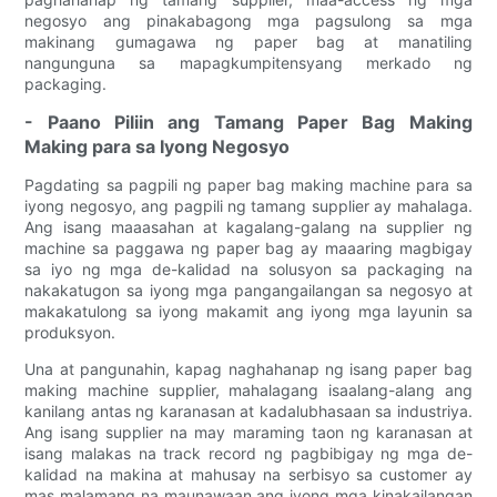
negosyo ang pinakabagong mga pagsulong sa mga
makinang gumagawa ng paper bag at manatiling
nangunguna sa mapagkumpitensyang merkado ng
packaging.
- Paano Piliin ang Tamang Paper Bag Making
Making para sa Iyong Negosyo
Pagdating sa pagpili ng paper bag making machine para sa
iyong negosyo, ang pagpili ng tamang supplier ay mahalaga.
Ang isang maaasahan at kagalang-galang na supplier ng
machine sa paggawa ng paper bag ay maaaring magbigay
sa iyo ng mga de-kalidad na solusyon sa packaging na
nakakatugon sa iyong mga pangangailangan sa negosyo at
makakatulong sa iyong makamit ang iyong mga layunin sa
produksyon.
Una at pangunahin, kapag naghahanap ng isang paper bag
making machine supplier, mahalagang isaalang-alang ang
kanilang antas ng karanasan at kadalubhasaan sa industriya.
Ang isang supplier na may maraming taon ng karanasan at
isang malakas na track record ng pagbibigay ng mga de-
kalidad na makina at mahusay na serbisyo sa customer ay
mas malamang na maunawaan ang iyong mga kinakailangan