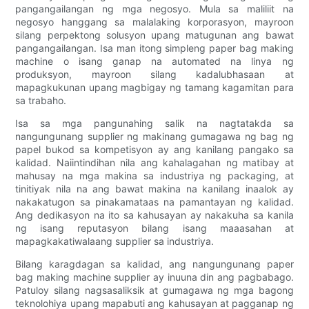
pangangailangan ng mga negosyo. Mula sa maliliit na
negosyo hanggang sa malalaking korporasyon, mayroon
silang perpektong solusyon upang matugunan ang bawat
pangangailangan. Isa man itong simpleng paper bag making
machine o isang ganap na automated na linya ng
produksyon, mayroon silang kadalubhasaan at
mapagkukunan upang magbigay ng tamang kagamitan para
sa trabaho.
Isa sa mga pangunahing salik na nagtatakda sa
nangungunang supplier ng makinang gumagawa ng bag ng
papel bukod sa kompetisyon ay ang kanilang pangako sa
kalidad. Naiintindihan nila ang kahalagahan ng matibay at
mahusay na mga makina sa industriya ng packaging, at
tinitiyak nila na ang bawat makina na kanilang inaalok ay
nakakatugon sa pinakamataas na pamantayan ng kalidad.
Ang dedikasyon na ito sa kahusayan ay nakakuha sa kanila
ng isang reputasyon bilang isang maaasahan at
mapagkakatiwalaang supplier sa industriya.
Bilang karagdagan sa kalidad, ang nangungunang paper
bag making machine supplier ay inuuna din ang pagbabago.
Patuloy silang nagsasaliksik at gumagawa ng mga bagong
teknolohiya upang mapabuti ang kahusayan at pagganap ng