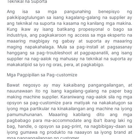
Teknikal na Suporta
Ang isa sa mga pangunahing benepisyo ng
pakikipagtulungan sa isang kagalang-galang na supplier ay
ang teknikal na suporta na kasama ng kanilang mga makina.
Kung ikaw ay isang batikang propesyonal o bago sa
industriya, ang pagkakaroon ng access sa mga eksperto na
maaaring magbigay ng gabay at suporta ay maaaring
maging napakahalaga. Mula sa pag-install at pagsasanay
hanggang sa pag-troubleshoot at pagpapanatili, ang isang
supplier na nag-aalok ng mahusay na teknikal na suporta ay
makakatipid sa iyo ng oras, pera, at pagkabigo.
Mga Pagpipilian sa Pag-customize
Bawat negosyo ay may kakaibang pangangailangan, at
nauunawaan ito ng isang kagalang-galang na paper bag
making machine supplier. Karaniwang nag-aalok sila ng mga
opsyon sa pag-customize para matiyak na nakakatugon sa
iyong mga partikular na kinakailangan ang machine na iyong
pamumuhunanan. Maaaring kabilang dito ang mga
pagbabago para ma-accommodate ang iba't ibang laki ng
bag, handle, o opsyon sa pag-print, na nagbibigay-daan sa
iyong gumawa ng produkto na naaayon sa iyong brand at
mga pangangailangan ng customer.