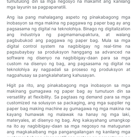
tumutulong din sa mga negosyo na makamit ang kanilang
mga layunin sa pagpapanatili.
Ang isa pang mahalagang aspeto ng pinakabagong mga
inobasyon sa mga makina ng paggawa ng paper bag ay ang
pagsasama ng digital na teknolohiya. Binago ng digitalization
ang industriya ng pagmamanupaktura, at walang
pagbubukod ang paggawa ng paper bag. Mula sa mga
digital control system na nagbibigay ng real-time na
pagsubaybay sa produksyon hanggang sa advanced na
software ng disenyo na nagbibigay-daan para sa mga
custom na disenyo ng bag, ang pagsasama ng digital na
teknolohiya ay nagpadali sa proseso ng produksyon at
nagpahusay sa pangkalahatang kahusayan.
Higit pa rito, ang pinakabagong mga inobasyon sa mga
makinang gumagawa ng paper bag ay tumutuon din sa
versatility at flexibility. Sa pagtaas ng demand para sa mga
customized na solusyon sa packaging, ang mga supplier ng
paper bag making machine ay gumagawa ng mga makina na
kayang humawak ng malawak na hanay ng mga laki,
materyales, at disenyo ng bag. Ang kakayahang umangkop
na ito ay nagbibigay-daan sa mga negosyo na matugunan
ang magkakaibang mga pangangailangan ng kanilang mga