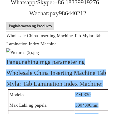
Whatsapp/Skype:+86 18339919276
Wechat:pxy986440212
Paglalarawan ng Produkto
Wholesale China Inserting Machine Tab Mylar Tab
Lamination Index Machine
Pangunahing mga parameter ng
Wholesale China Inserting Machine Tab
Mylar Tab Lamination Index Machine:
Modelo
ZM-330
Max Laki ng papela
330*300mm