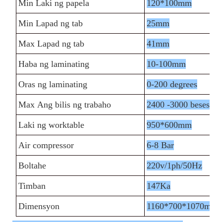
Min Laki ng papela
120*100mm
Min Lapad ng tab
25mm
Max Lapad ng tab
41mm
Haba ng laminating
10-100mm
Oras ng laminating
0-200 degrees
Max Ang bilis ng trabaho
2400 -3000 beses/h
Laki ng worktable
950*600mm
Air compressor
6-8 Bar
Boltahe
220v/1ph/50Hz
Timban
147Ka
Dimensyon
1160*700*1070mm