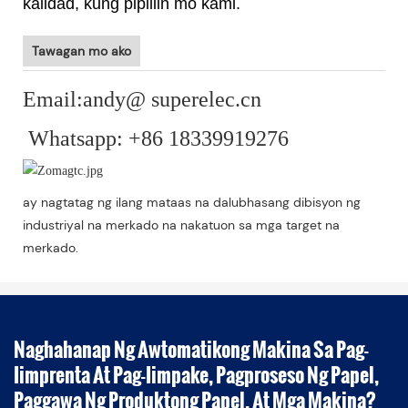
kalidad, kung pipiliin mo kami.
Tawagan mo ako
Email:andy@ superelec.cn
Whatsapp: +86 18339919276
ay nagtatag ng ilang mataas na dalubhasang dibisyon ng
industriyal na merkado na nakatuon sa mga target na
merkado.
Naghahanap Ng Awtomatikong Makina Sa Pag-
Iimprenta At Pag-Iimpake, Pagproseso Ng Papel,
Paggawa Ng Produktong Papel, At Mga Makina?