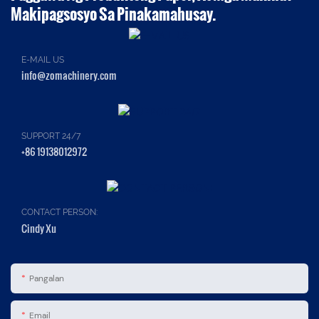
Makipagsosyo Sa Pinakamahusay.
E-MAIL US
info@zomachinery.com
SUPPORT 24/7
+86 19138012972
CONTACT PERSON:
Cindy Xu
Pangalan
Email