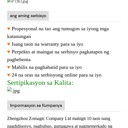
ang aming serbisyo
♥
Propesyonal na tao ang tumugon sa iyong mga
katanungan
♥
Isang taon na warranty para sa iyo
♥
Perpekto at maingat na serbisyo pagkatapos ng
pagbebenta
♥
Mabilis na paghahatid para sa iyo
♥
24 na oras na serbisyong online para sa iyo
Sertipikasyon sa Kalita:
Impormasyon sa Kumpanya
Zhengzhou Zomagtc Company Ltd
mahigit 10 taon nang
nagdidisenyo, nagbubuo, gumagawa at nagmemerkado ng