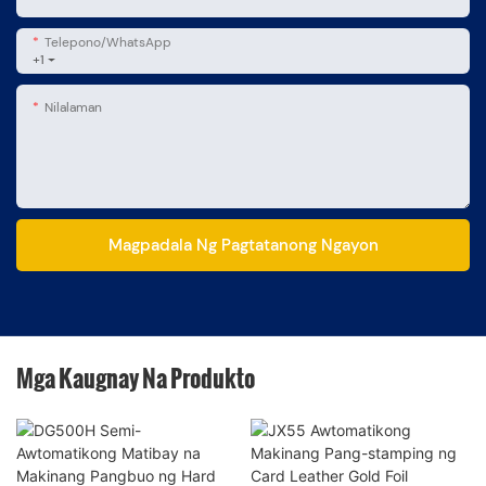
Telepono/whatsApp
+1
Nilalaman
Magpadala Ng Pagtatanong Ngayon
Mga Kaugnay Na Produkto