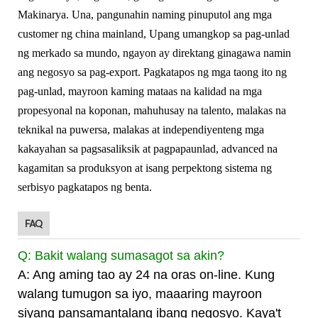
Makinarya. Una, pangunahin naming pinuputol ang mga
customer ng china mainland, Upang umangkop sa pag-unlad
ng merkado sa mundo, ngayon ay direktang ginagawa namin
ang negosyo sa pag-export. Pagkatapos ng mga taong ito ng
pag-unlad, mayroon kaming mataas na kalidad na mga
propesyonal na koponan, mahuhusay na talento, malakas na
teknikal na puwersa, malakas at independiyenteng mga
kakayahan sa pagsasaliksik at pagpapaunlad, advanced na
kagamitan sa produksyon at isang perpektong sistema ng
serbisyo pagkatapos ng benta.
FAQ
Q: Bakit walang sumasagot sa akin?
A: Ang aming tao ay 24 na oras on-line. Kung
walang tumugon sa iyo, maaaring mayroon
siyang pansamantalang ibang negosyo. Kaya't