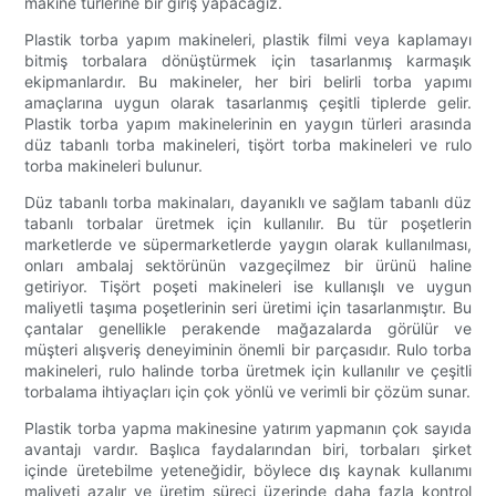
makine türlerine bir giriş yapacağız.
Plastik torba yapım makineleri, plastik filmi veya kaplamayı
bitmiş torbalara dönüştürmek için tasarlanmış karmaşık
ekipmanlardır. Bu makineler, her biri belirli torba yapımı
amaçlarına uygun olarak tasarlanmış çeşitli tiplerde gelir.
Plastik torba yapım makinelerinin en yaygın türleri arasında
düz tabanlı torba makineleri, tişört torba makineleri ve rulo
torba makineleri bulunur.
Düz tabanlı torba makinaları, dayanıklı ve sağlam tabanlı düz
tabanlı torbalar üretmek için kullanılır. Bu tür poşetlerin
marketlerde ve süpermarketlerde yaygın olarak kullanılması,
onları ambalaj sektörünün vazgeçilmez bir ürünü haline
getiriyor. Tişört poşeti makineleri ise kullanışlı ve uygun
maliyetli taşıma poşetlerinin seri üretimi için tasarlanmıştır. Bu
çantalar genellikle perakende mağazalarda görülür ve
müşteri alışveriş deneyiminin önemli bir parçasıdır. Rulo torba
makineleri, rulo halinde torba üretmek için kullanılır ve çeşitli
torbalama ihtiyaçları için çok yönlü ve verimli bir çözüm sunar.
Plastik torba yapma makinesine yatırım yapmanın çok sayıda
avantajı vardır. Başlıca faydalarından biri, torbaları şirket
içinde üretebilme yeteneğidir, böylece dış kaynak kullanımı
maliyeti azalır ve üretim süreci üzerinde daha fazla kontrol