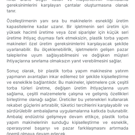
gereksinimlerini karşılayan çantalar oluşturmasına olanak
tanır.
Özelleştirmenin yanı sıra bu makinelerin esnekliği üretim
kapasitelerine kadar uzanır. Bir işletmenin seri üretim için
yüksek hacimli üretime veya özel siparişler için küçük seri
üretime ihtiyaç duyması fark etmeksizin, plastik torba yapım
makineleri özel üretim gereksinimlerini karşılayacak şekilde
uyarlanabilir. Bu ölçeklenebilirlik, işletmelerin gelişen pazar
taleplerine uyum sağlayabilmesini ve değişken müşteri
ihtiyaçlarına sınırlama olmaksızın yanıt verebilmesini sağlar.
Sonuç olarak, bir plastik torba yapım makinesine yatırım
yapmanın avantajları inkar edilemez bir şekilde kişiselleştirme
ve esneklikle bağlantılıdır. Bu makineler, işletmelere çok çeşitli
torba türleri üretme, değişen üretim ihtiyaçlarına uyum
sağlama, çeşitli malzemelerle çalışma ve gelişmiş özellikleri
birleştirme olanağı sağlar. Üreticiler bu yetenekleri kullanarak
rekabet güçlerini artırabilir, tüketici tercihlerini karşılayabilir ve
sürdürülebilir ambalajlama uygulamalarına katkıda bulunabilir.
Ambalaj endüstrisi gelişmeye devam ettikçe, plastik torba
yapım makinelerinin sunduğu kişiselleştirme ve esneklik,
operasyonel başarıyı ve pazar farklılaşmasını artırmada
önemli olmaya devam edecek.