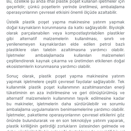
Bu, özellikle şu anda ithal plastik poşet kullanan işletmeler için
geçerlidir; çünkü poşetlerin yerinde üretilmesi, ambalajlama
operasyonlarının çevresel etkisini önemli ölçüde azaltabilir.
Üstelik plastik poşet yapma makinesine yatırım yapmak
doğal kaynakların korunmasına da katkı sağlayabilir. Biyolojik
olarak parçalanabilen veya kompostlaştırılabilen plastikler
gibi alternatif malzemelerin kullanılması, sınırlı ve
yenilenemeyen kaynaklardan elde edilen petrol bazlı
plastiklere olan talebin azaltılmasına yardımcı olabilir.
İşletmeler ambalajlamada kullanılan malzemeleri
çeşitlendirerek kaynak çıkarma ve üretimden etkilenen doğal
ekosistemlerin korunmasına yardımcı olabilir.
Sonuç olarak, plastik poşet yapma makinesine yatırım
yapmak işletmelere çeşitli çevresel faydalar sağlayabilir. Tek
kullanımlık plastik poşet kullanımının azaltılmasından enerji
tüketiminin en aza indirilmesine ve geri dönüştürülmüş ve
alternatif malzemelerin kullanımının teşvik edilmesine kadar
bu makineler, işletmelerin daha sürdürülebilir ve sorumlu
ambalajlama uygulamalarını benimsemelerine yardımcı olabilir.
İşletmeler, paketleme operasyonlarının çevresel etkilerini göz
önünde bulundurarak ve en son teknolojiye yatırım yaparak,
plastik kirliliğinin getirdiği zorlukların üstesinden gelmede ve