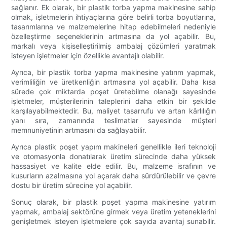
sağlanır. Ek olarak, bir plastik torba yapma makinesine sahip
olmak, işletmelerin ihtiyaçlarına göre belirli torba boyutlarına,
tasarımlarına ve malzemelerine hitap edebilmeleri nedeniyle
özelleştirme seçeneklerinin artmasına da yol açabilir. Bu,
markalı veya kişiselleştirilmiş ambalaj çözümleri yaratmak
isteyen işletmeler için özellikle avantajlı olabilir.
Ayrıca, bir plastik torba yapma makinesine yatırım yapmak,
verimliliğin ve üretkenliğin artmasına yol açabilir. Daha kısa
sürede çok miktarda poşet üretebilme olanağı sayesinde
işletmeler, müşterilerinin taleplerini daha etkin bir şekilde
karşılayabilmektedir. Bu, maliyet tasarrufu ve artan kârlılığın
yanı sıra, zamanında teslimatlar sayesinde müşteri
memnuniyetinin artmasını da sağlayabilir.
Ayrıca plastik poşet yapım makineleri genellikle ileri teknoloji
ve otomasyonla donatılarak üretim sürecinde daha yüksek
hassasiyet ve kalite elde edilir. Bu, malzeme israfının ve
kusurların azalmasına yol açarak daha sürdürülebilir ve çevre
dostu bir üretim sürecine yol açabilir.
Sonuç olarak, bir plastik poşet yapma makinesine yatırım
yapmak, ambalaj sektörüne girmek veya üretim yeteneklerini
genişletmek isteyen işletmelere çok sayıda avantaj sunabilir.