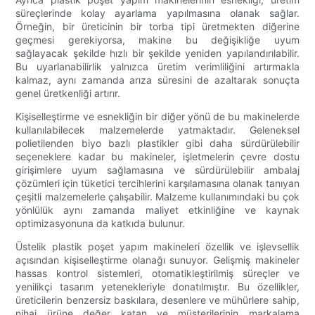
süreçlerinde kolay ayarlama yapılmasına olanak sağlar.
Örneğin, bir üreticinin bir torba tipi üretmekten diğerine
geçmesi gerekiyorsa, makine bu değişikliğe uyum
sağlayacak şekilde hızlı bir şekilde yeniden yapılandırılabilir.
Bu uyarlanabilirlik yalnızca üretim verimliliğini artırmakla
kalmaz, aynı zamanda arıza süresini de azaltarak sonuçta
genel üretkenliği artırır.
Kişiselleştirme ve esnekliğin bir diğer yönü de bu makinelerde
kullanılabilecek malzemelerde yatmaktadır. Geleneksel
polietilenden biyo bazlı plastikler gibi daha sürdürülebilir
seçeneklere kadar bu makineler, işletmelerin çevre dostu
girişimlere uyum sağlamasına ve sürdürülebilir ambalaj
çözümleri için tüketici tercihlerini karşılamasına olanak tanıyan
çeşitli malzemelerle çalışabilir. Malzeme kullanımındaki bu çok
yönlülük aynı zamanda maliyet etkinliğine ve kaynak
optimizasyonuna da katkıda bulunur.
Üstelik plastik poşet yapım makineleri özellik ve işlevsellik
açısından kişiselleştirme olanağı sunuyor. Gelişmiş makineler
hassas kontrol sistemleri, otomatikleştirilmiş süreçler ve
yenilikçi tasarım yetenekleriyle donatılmıştır. Bu özellikler,
üreticilerin benzersiz baskılara, desenlere ve mühürlere sahip,
nihai ürüne değer katan ve müşterilerinin markalama