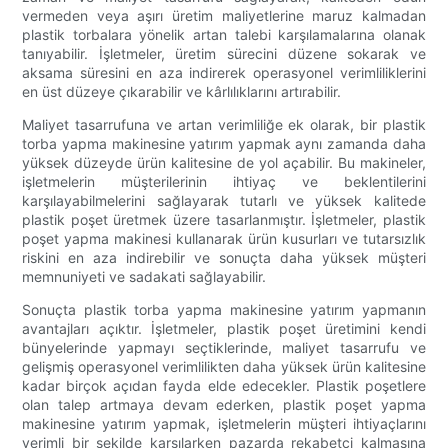
vermeden veya aşırı üretim maliyetlerine maruz kalmadan
plastik torbalara yönelik artan talebi karşılamalarına olanak
tanıyabilir. İşletmeler, üretim sürecini düzene sokarak ve
aksama süresini en aza indirerek operasyonel verimliliklerini
en üst düzeye çıkarabilir ve kârlılıklarını artırabilir.
Maliyet tasarrufuna ve artan verimliliğe ek olarak, bir plastik
torba yapma makinesine yatırım yapmak aynı zamanda daha
yüksek düzeyde ürün kalitesine de yol açabilir. Bu makineler,
işletmelerin müşterilerinin ihtiyaç ve beklentilerini
karşılayabilmelerini sağlayarak tutarlı ve yüksek kalitede
plastik poşet üretmek üzere tasarlanmıştır. İşletmeler, plastik
poşet yapma makinesi kullanarak ürün kusurları ve tutarsızlık
riskini en aza indirebilir ve sonuçta daha yüksek müşteri
memnuniyeti ve sadakati sağlayabilir.
Sonuçta plastik torba yapma makinesine yatırım yapmanın
avantajları açıktır. İşletmeler, plastik poşet üretimini kendi
bünyelerinde yapmayı seçtiklerinde, maliyet tasarrufu ve
gelişmiş operasyonel verimlilikten daha yüksek ürün kalitesine
kadar birçok açıdan fayda elde edecekler. Plastik poşetlere
olan talep artmaya devam ederken, plastik poşet yapma
makinesine yatırım yapmak, işletmelerin müşteri ihtiyaçlarını
verimli bir şekilde karşılarken pazarda rekabetçi kalmasına