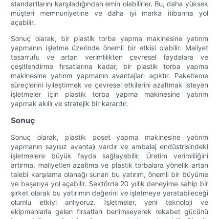
standartlarını karşıladığından emin olabilirler. Bu, daha yüksek
müşteri memnuniyetine ve daha iyi marka itibarına yol
açabilir.
Sonuç olarak, bir plastik torba yapma makinesine yatırım
yapmanın işletme üzerinde önemli bir etkisi olabilir. Maliyet
tasarrufu ve artan verimlilikten çevresel faydalara ve
çeşitlendirme fırsatlarına kadar, bir plastik torba yapma
makinesine yatırım yapmanın avantajları açıktır. Paketleme
süreçlerini iyileştirmek ve çevresel etkilerini azaltmak isteyen
işletmeler için plastik torba yapma makinesine yatırım
yapmak akıllı ve stratejik bir karardır.
Sonuç
Sonuç olarak, plastik poşet yapma makinesine yatırım
yapmanın sayısız avantajı vardır ve ambalaj endüstrisindeki
işletmelere büyük fayda sağlayabilir. Üretim verimliliğini
artırma, maliyetleri azaltma ve plastik torbalara yönelik artan
talebi karşılama olanağı sunan bu yatırım, önemli bir büyüme
ve başarıya yol açabilir. Sektörde 20 yıllık deneyime sahip bir
şirket olarak bu yatırımın değerini ve işletmeye yaratabileceği
olumlu etkiyi anlıyoruz. İşletmeler, yeni teknoloji ve
ekipmanlarla gelen fırsatları benimseyerek rekabet gücünü