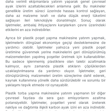
daha verimli ekipmanlara yatırım yaparak genel çevresel
ayak izlerini azaltabilecekleri anlamına gelir. Bu makineler
genellikle üretim süreci üzerinde hassas kontrol sağlayan,
daha az malzeme israfı ve daha düşük enerji tüketimi
sağlayan ileri teknolojiyle donatılmıştır. Sonuç olarak
işletmeler, ambalaj ihtiyaçlarını karşılarken çevre üzerindeki
etkilerini en aza indirebilirler.
Ayrıca bir plastik poşet yapma makinesine yatırım yapmak,
işletmelerin döngüsel ekonomiye geçişi desteklemesine de
yardımcı olabilir. İşletmeler yalnızca yeni plastik poşet
üretimine güvenmek yerine makinelerini geri dönüştürülmüş
malzemelerden yapılmış poşetler üretmek için kullanabilirler.
Bu sadece işlenmemiş plastiklere olan talebi azaltmakla
kalmıyor, aynı zamanda plastik atıkların çöplüklerden
uzaklaştırılmasına da yardımcı oluyor. İşletmeler, geri
dönüştürülmüş malzemeleri üretim süreçlerine dahil ederek,
kaynak kullanımına yönelik daha sürdürülebilir ve sorumlu bir
yaklaşımı teşvik etmede rol oynayabilir.
Plastik torba yapma makinesine yatırım yapmanın bir diğer
çevresel faydası da sera gazı emisyonlarını azaltma
potansiyelidir. İşletmeler, poşetleri yerel olarak üreterek
nakliye ve dağıtımla ilişkili karbon ayak izini en aza indirebilir.