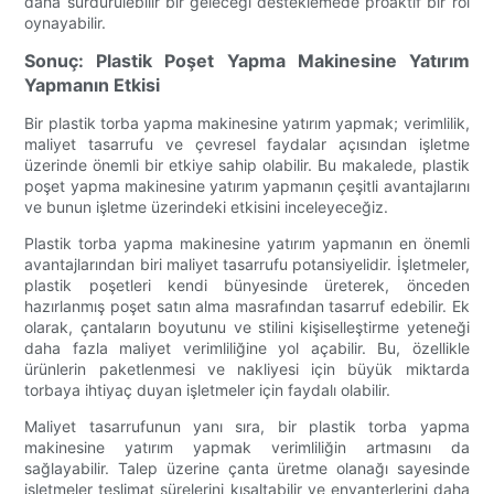
daha sürdürülebilir bir geleceği desteklemede proaktif bir rol
oynayabilir.
Sonuç: Plastik Poşet Yapma Makinesine Yatırım
Yapmanın Etkisi
Bir plastik torba yapma makinesine yatırım yapmak; verimlilik,
maliyet tasarrufu ve çevresel faydalar açısından işletme
üzerinde önemli bir etkiye sahip olabilir. Bu makalede, plastik
poşet yapma makinesine yatırım yapmanın çeşitli avantajlarını
ve bunun işletme üzerindeki etkisini inceleyeceğiz.
Plastik torba yapma makinesine yatırım yapmanın en önemli
avantajlarından biri maliyet tasarrufu potansiyelidir. İşletmeler,
plastik poşetleri kendi bünyesinde üreterek, önceden
hazırlanmış poşet satın alma masrafından tasarruf edebilir. Ek
olarak, çantaların boyutunu ve stilini kişiselleştirme yeteneği
daha fazla maliyet verimliliğine yol açabilir. Bu, özellikle
ürünlerin paketlenmesi ve nakliyesi için büyük miktarda
torbaya ihtiyaç duyan işletmeler için faydalı olabilir.
Maliyet tasarrufunun yanı sıra, bir plastik torba yapma
makinesine yatırım yapmak verimliliğin artmasını da
sağlayabilir. Talep üzerine çanta üretme olanağı sayesinde
işletmeler teslimat sürelerini kısaltabilir ve envanterlerini daha