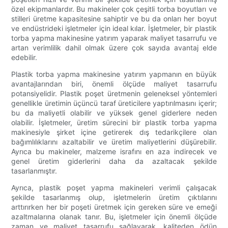
özel ekipmanlardır. Bu makineler çok çeşitli torba boyutları ve
stilleri üretme kapasitesine sahiptir ve bu da onları her boyut
ve endüstrideki işletmeler için ideal kılar. İşletmeler, bir plastik
torba yapma makinesine yatırım yaparak maliyet tasarrufu ve
artan verimlilik dahil olmak üzere çok sayıda avantaj elde
edebilir.
Plastik torba yapma makinesine yatırım yapmanın en büyük
avantajlarından biri, önemli ölçüde maliyet tasarrufu
potansiyelidir. Plastik poşet üretmenin geleneksel yöntemleri
genellikle üretimin üçüncü taraf üreticilere yaptırılmasını içerir;
bu da maliyetli olabilir ve yüksek genel giderlere neden
olabilir. İşletmeler, üretim sürecini bir plastik torba yapma
makinesiyle şirket içine getirerek dış tedarikçilere olan
bağımlılıklarını azaltabilir ve üretim maliyetlerini düşürebilir.
Ayrıca bu makineler, malzeme israfını en aza indirecek ve
genel üretim giderlerini daha da azaltacak şekilde
tasarlanmıştır.
Ayrıca, plastik poşet yapma makineleri verimli çalışacak
şekilde tasarlanmış olup, işletmelerin üretim çıktılarını
arttırırken her bir poşeti üretmek için gereken süre ve emeği
azaltmalarına olanak tanır. Bu, işletmeler için önemli ölçüde
zaman ve maliyet tasarrufu sağlayarak, kaliteden ödün