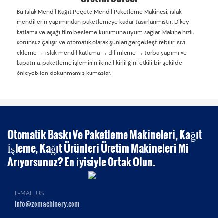
Bu Islak Mendil Kağıt Peçete Mendil Paketleme Makinesi, ıslak
mendillerin yapımından paketlemeye kadar tasarlanmıştır. Dikey
katlama ve aşağı film besleme kurumuna uyum sağlar. Makine hızlı,
sorunsuz çalışır ve otomatik olarak şunları gerçekleştirebilir: sıvı
ekleme → ıslak mendil katlama → dilimleme → torba yapımı ve
kapatma, paketleme işleminin ikincil kirliliğini etkili bir şekilde
önleyebilen dokunmamış kumaşlar.
Otomatik Baskı Ve Paketleme Makineleri, Kağıt
İşleme, Kağıt Ürünleri Üretim Makineleri Mi
Arıyorsunuz? En İyisiyle Ortak Olun.
E-MAIL US
info@zomachinery.com