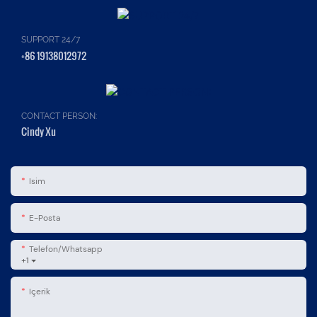
SUPPORT 24/7
+86 19138012972
CONTACT PERSON:
Cindy Xu
Isim
E-Posta
Telefon/whatsapp
+1
Içerik