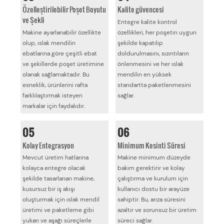
Özelleştirilebilir Poşet Boyutu
Kalite güvencesi
ve Şekli
Entegre kalite kontrol
Makine ayarlanabilir özellikte
özellikleri, her poşetin uygun
olup, ıslak mendilin
şekilde kapatılıp
ebatlarına göre çeşitli ebat
doldurulmasını, sızıntıların
ve şekillerde poşet üretimine
önlenmesini ve her ıslak
olanak sağlamaktadır. Bu
mendilin en yüksek
esneklik, ürünlerini rafta
standartta paketlenmesini
farklılaştırmak isteyen
sağlar.
markalar için faydalıdır.
05
06
Kolay Entegrasyon
Minimum Kesinti Süresi
Mevcut üretim hatlarına
Makine minimum düzeyde
kolayca entegre olacak
bakım gerektirir ve kolay
şekilde tasarlanan makine,
çalıştırma ve kurulum için
kusursuz bir iş akışı
kullanıcı dostu bir arayüze
oluşturmak için ıslak mendil
sahiptir. Bu, arıza süresini
üretimi ve paketleme gibi
azaltır ve sorunsuz bir üretim
yukarı ve aşağı süreçlerle
süreci sağlar.