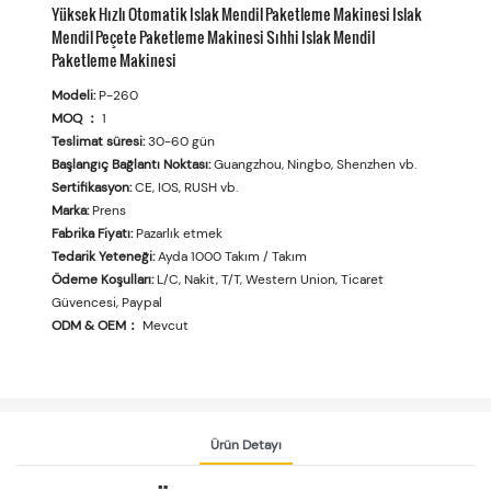
Yüksek Hızlı Otomatik Islak Mendil Paketleme Makinesi Islak
Mendil Peçete Paketleme Makinesi Sıhhi Islak Mendil
Paketleme Makinesi
Modeli:
P-260
MOQ ：
1
Teslimat süresi:
30-60 gün
Başlangıç ​​Bağlantı Noktası:
Guangzhou, Ningbo, Shenzhen vb.
Sertifikasyon:
CE, IOS, RUSH vb.
Marka:
Prens
Fabrika Fiyatı:
Pazarlık etmek
Tedarik Yeteneği:
Ayda 1000 Takım / Takım
Ödeme Koşulları:
L/C, Nakit, T/T, Western Union, Ticaret
Güvencesi, Paypal
ODM & OEM：
Mevcut
Ürün Detayı