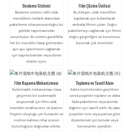
Besleme Sistemi
Film Çözme Ünitesi
Besleme sistemi, tekli ıslak
Bu bileşen, ıslak mendilleri
mendillerin tedarik alanından
kaplamak için kullanılacak
paketleme istasyonuna doğru bir
ambalaj filmini çözer. Doğru
şekilde taşınmasından
paketlemeyi sağlamak için filmin
sorumludur. Bu sistem genellikle
doğru gerginliğini ve konumunu
her bir mendilin hasar görmeden
korumak çok önemlidir.
ayrı ayrı işlenmesini sağlamak
için taşıma bantları veya döner
diskler içerir.
Film Kapama Mekanizması
Toplama ve Tasnif Alanı
Sızdırmazlık mekanizması, hava
Kalite kontrolünden geçtikten
geçirmez bir sızdırmazlık
sonra poşetler toplanır ve daha
oluşturmak için filmi ıslak
fazla paketleme veya anında
mendilin etrafına ısıtır ve bastırır.
dağıtım için tasnif edilir. Bu alan,
Poşetin oluştuğu yer burasıdır ve
poşetleri türe veya partiye göre
mührün kalitesi nihai ürünün
düzenlemek için kutular veya
bütünlüğünü doğrudan etkiler.
konveyörler içerebilir.