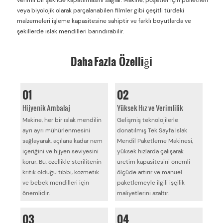
veya biyolojik olarak parçalanabilen filmler gibi çeşitli türdeki
malzemeleri işleme kapasitesine sahiptir ve farklı boyutlarda ve
şekillerde ıslak mendilleri barındırabilir.
Daha Fazla Özelliği
01
02
Hijyenik Ambalaj
Yüksek Hız ve Verimlilik
Makine, her bir ıslak mendilin
Gelişmiş teknolojilerle
ayrı ayrı mühürlenmesini
donatılmış Tek Sayfa Islak
sağlayarak, açılana kadar nem
Mendil Paketleme Makinesi,
içeriğini ve hijyen seviyesini
yüksek hızlarda çalışarak
korur. Bu, özellikle sterilitenin
üretim kapasitesini önemli
kritik olduğu tıbbi, kozmetik
ölçüde artırır ve manuel
ve bebek mendilleri için
paketlemeyle ilgili işçilik
önemlidir.
maliyetlerini azaltır.
03
04