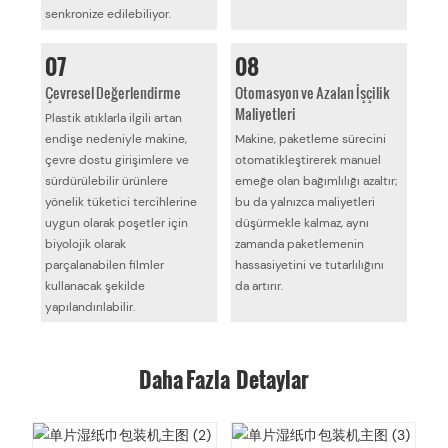
senkronize edilebiliyor.
07
08
Çevresel Değerlendirme
Otomasyon ve Azalan İşçilik
Maliyetleri
Plastik atıklarla ilgili artan
endişe nedeniyle makine,
Makine, paketleme sürecini
çevre dostu girişimlere ve
otomatikleştirerek manuel
sürdürülebilir ürünlere
emeğe olan bağımlılığı azaltır;
yönelik tüketici tercihlerine
bu da yalnızca maliyetleri
uygun olarak poşetler için
düşürmekle kalmaz, aynı
biyolojik olarak
zamanda paketlemenin
parçalanabilen filmler
hassasiyetini ve tutarlılığını
kullanacak şekilde
da artırır.
yapılandırılabilir.
Daha Fazla Detaylar