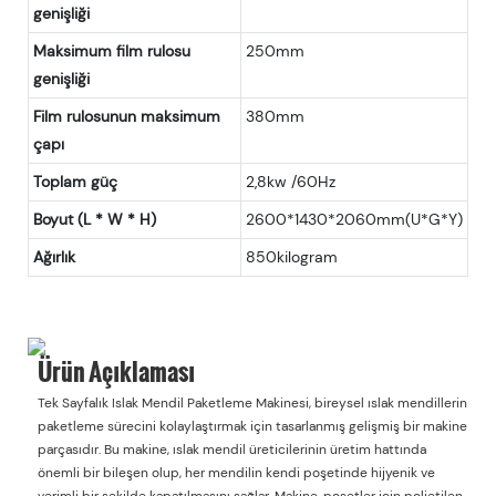
genişliği
Maksimum film rulosu
250mm
genişliği
Film rulosunun maksimum
380mm
çapı
Toplam güç
2,8kw /60Hz
Boyut (L * W * H)
2600*1430*2060mm(U*G*Y)
Ağırlık
850kilogram
Ürün Açıklaması
Tek Sayfalık Islak Mendil Paketleme Makinesi, bireysel ıslak mendillerin
paketleme sürecini kolaylaştırmak için tasarlanmış gelişmiş bir makine
parçasıdır. Bu makine, ıslak mendil üreticilerinin üretim hattında
önemli bir bileşen olup, her mendilin kendi poşetinde hijyenik ve
verimli bir şekilde kapatılmasını sağlar. Makine, poşetler için polietilen