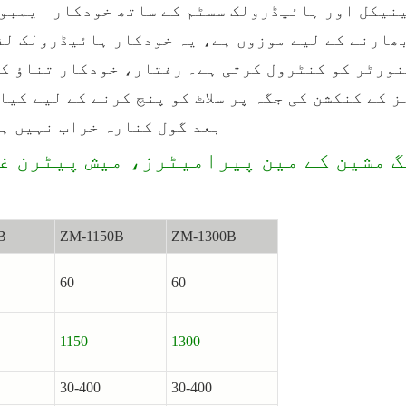
نیکل اور ہائیڈرولک سسٹم کے ساتھ خودکار ایمبوس
بھارنے کے لیے موزوں ہے، یہ خودکار ہائیڈرولک ل
ورٹر کو کنٹرول کرتی ہے۔ رفتار، خودکار تناؤ ک
 کے کنکشن کی جگہ پر سلاٹ کو پنچ کرنے کے لیے کیا
بعد گول کنارہ خراب نہیں ہوگا۔ چھد
B
ZM-1150B
ZM-1300B
60
60
1150
1300
30-400
30-400