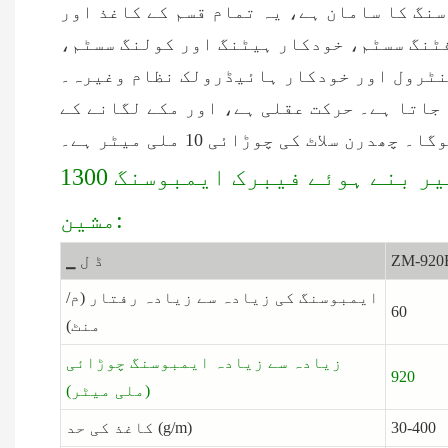
نگ کا سامان ہے، یہ تمام قسم کے کاغذ اور
فٹنگ سسٹم، خودکار ہیٹنگ اور کولنگ سسٹم،
نٹرول اور خودکار ہائیڈرولک نظام وغیرہ۔
 جاتا ہے۔ حرکت عقلی ہے، اور مکے لگانے کے
رن سلاٹ کی چوڑائی 10 ملی میٹر ہے۔
1300 رول ٹو رول نان بنے ہوئے ایمبوسنگ مشین کے مین پیرامیٹرز، میش پیٹرن غیر بنے ہوئے فیبرک ایمبوسنگ
مشین:
ZM-920
▁ ڈ ل
ایمبوسنگ کی زیادہ سے زیادہ رفتار (م/
60
منٹ)
زیادہ سے زیادہ ایمبوسنگ چوڑائی
920
(ملی میٹر)
30-400
کاغذ کی حد (g/m)