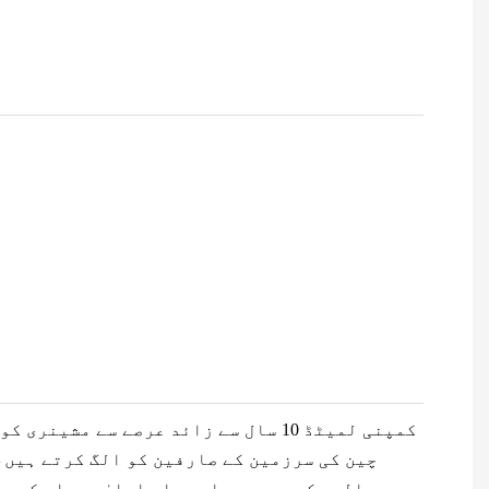
Zhengzhou Zomagtc کمپنی لمیٹڈ
10 سال سے زائد عرصے سے مشینری 
چین کی سرزمین کے صارفین کو الگ کرتے ہیں،
سالوں کے بعد، ہمارے پاس اعلیٰ معیار کی پ