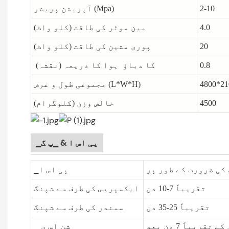
2-10
آپریشن پریشر (Mpa)
4.0
مین موٹر کی طاقت (کلو واٹ)
20
پوری مشین کی طاقت (کلو واٹ)
0.8
کا دباؤ ہوا کا ذریعہ (نقشہ)
4800*21
مجموعی طول و عرض (L*W*H)
4500
خالص وزن (کلوگرام)
▁پی اس ا & ▁پ گ
کی ضرورت کے طور پر
▁پی اس ا
تقریباً 7-10 دن
ایکسپریس کی طرف سے شپنگ
تقریباً 25-35 دن
سمندر کی طرف سے شپنگ
قریباً 7 دن بعد
▁ شن اس ی