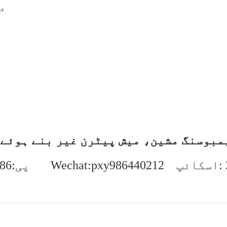
فر
ے ایمبوسنگ مشین، میش پیٹرن غیر بنے ہوئ
ZMpan