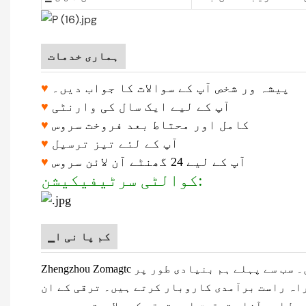
ہماری خدمات
پیشہ ور شخص آپ کے سوالات کا جواب دیں۔
♥
آپ کے لیے ایک سال کی وارنٹی
♥
کامل اور محتاط بعد فروخت سروس
♥
آپ کے لئے تیز ترسیل
♥
آپ کے لیے 24 گھنٹے آن لائن سروس
♥
کوالٹی سرٹیفیکیشن:
▁کم پا نی ا
۔ سب سے پہلے ہم بنیادی طور پر
راہ راست برآمدی کاروبار کرتے ہیں۔ ترقی کے ان
وط اور آزاد تحقیق اور ترقی کی صلاحیتیں، جدید