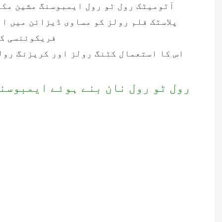
آٹومیٹک رول ٹو رول ایمبوسنگ مشین مکی
پلاسٹک فلم رولز کو مساوی ڈیزائن میں ا
فریکوئنسی کن
اس کا استعمال کٹنگ رولز اور کریزنگ رولز