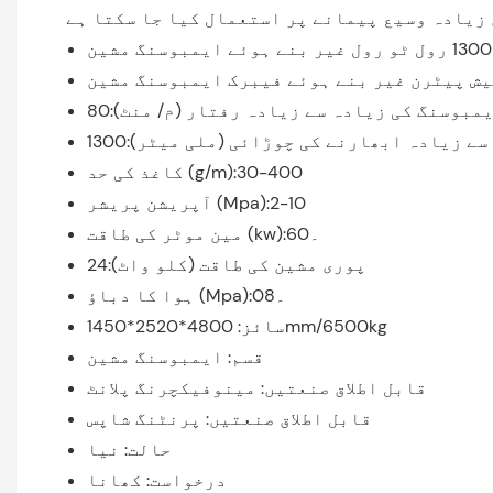
یش پیٹرن غیر بنے ہوئے فیبرک ایمبوسنگ مشین
مبوسنگ کی زیادہ سے زیادہ رفتار (م/ منٹ):80
ے زیادہ ابھارنے کی چوڑائی (ملی میٹر):1300
کاغذ کی حد (g/m):30-400
آپریشن پریشر (Mpa):2-10
مین موٹر کی طاقت (kw):6۔0
پوری مشین کی طاقت (کلو واٹ):24
ہوا کا دباؤ (Mpa):0۔8
سائز: 4800*2520*1450mm/6500kg
قسم: ایمبوسنگ مشین
قابل اطلاق صنعتیں: مینوفیکچرنگ پلانٹ
قابل اطلاق صنعتیں: پرنٹنگ شاپس
حالت: نیا
درخواست: کھانا