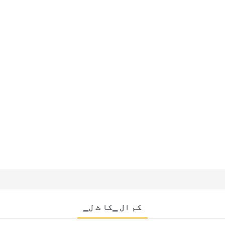
▁کم ال ▁کا ٹ ل