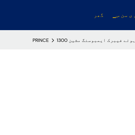
 ی سن س
گھر
ے ہوئے فیبرک ایمبوسنگ مشین
PRINCE