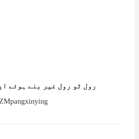
1300 رول ٹو رول غیر بنے ہوئ
▁پی:86 18339919276 Wechat:pxy986440212 اسکائپ: gxinying