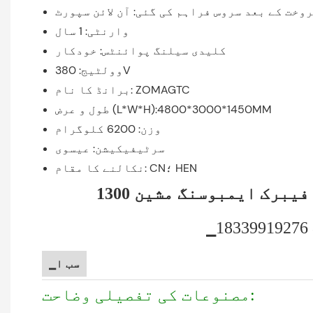
وخت کے بعد سروس فراہم کی گئی: آن لائن سپورٹ
وارنٹی: 1 سال
کلیدی سیلنگ پوائنٹس: خودکار
وولٹیج: 380V
برانڈ کا نام: ZOMAGTC
طول و عرض (L*W*H):4800*3000*1450MM
وزن: 6200 کلوگرام
سرٹیفیکیشن: عیسوی
نکالنے کا مقام: CN؛ HEN
ے فیبرک ایمبوسنگ مشین
▁سب ا
مصنوعات کی تفصیلی وضاحت: