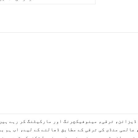
کو ڈیزائن، ترقی، مینوفیکچرنگ اور مارکیٹنگ کر رہے ہیں
 عالمی منڈی کی ترقی کے مطابق ڈھالنے کے لیے، اب ہم ب
یشہ ورانہ ٹیمیں، ہنر مند ہنر، مضبوط تکنیکی قوت، مضب