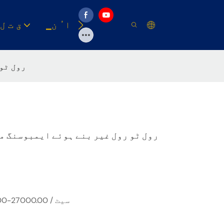
وسیلہ
▁ا ُ ن
▁ق ت ل
1300 رو
USD 25999.00-27000.00 / سیٹ