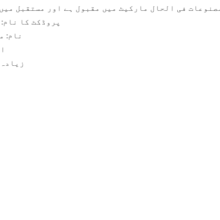
پروڈکٹ کا نام: 1300 رول ٹو رول غیر بنے ہوئے ایمبوسنگ مشین
نام: م
ای
زیادہ س