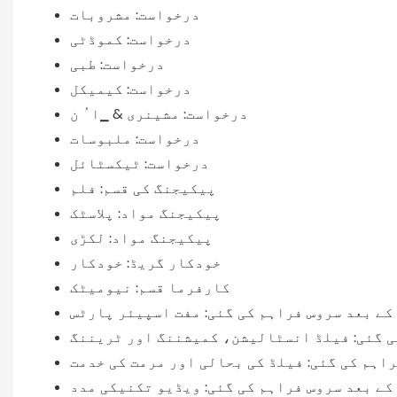
درخواست: مشروبات
درخواست: کموڈٹی
درخواست: طبی
درخواست: کیمیکل
درخواست: مشینری & ▁ا ُ ن
درخواست: ملبوسات
درخواست: ٹیکسٹائل
پیکیجنگ کی قسم: فلم
پیکیجنگ مواد: پلاسٹک
پیکیجنگ مواد: لکڑی
خودکار گریڈ: خودکار
کارفرما قسم: نیومیٹک
کے بعد سروس فراہم کی گئی: مفت اسپیئر پارٹس
ی گئی: فیلڈ انسٹالیشن، کمیشننگ اور ٹریننگ
اہم کی گئی: فیلڈ کی بحالی اور مرمت کی خدمت
کے بعد سروس فراہم کی گئی: ویڈیو تکنیکی مدد