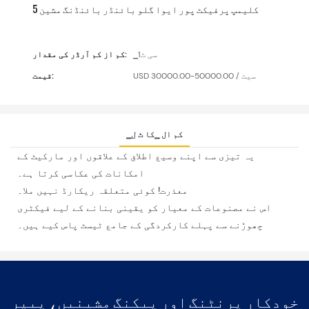
5 کلیمپ پرفیکٹ پور ایوا گلو بائنڈر بائنڈنگ مشین
▁سی ٹ1
کم از کم آرڈر کی مقدار:
USD 30000.00-50000.00 / سیٹ
قیمت:
▁کم ال ▁کا ٹ ل
یہ تیزی سے اپنے وسیع اطلاق کے علاقوں اور مارکیٹ کے
امکانات کی عکاسی کرتا ہے۔
معذرت! کوئی متعلقہ ریکارڈ نہیں ملا۔
اس نے مصنوعات کے معیار کو یقینی بنانے کے لیے فیکٹری
چھوڑنے سے پہلے کارکردگی کے جامع ٹیسٹ پاس کیے ہیں۔
خودکار پرنٹنگ اور پیکنگ مشینیں، پیپر