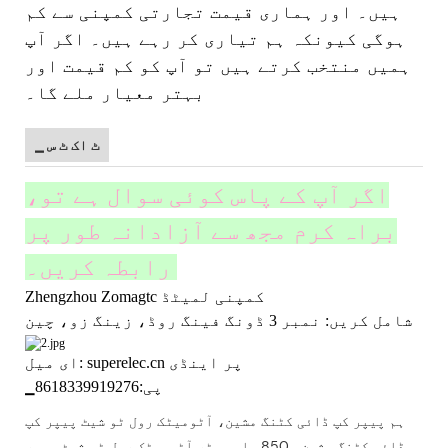
ہیں۔ اور ہماری قیمت تجارتی کمپنی سے کم
ہوگی کیونکہ ہم تیاری کر رہے ہیں۔ اگر آپ
ہمیں منتخب کرتے ہیں تو آپ کو کم قیمت اور
بہتر معیار ملے گا۔
▁ ٹ اک ٹ س
اگر آپ کے پاس کوئی سوال ہے تو،
براہ کرم مجھ سے آزادانہ طور پر
رابطہ کریں۔
Zhengzhou Zomagtc کمپنی لمیٹڈ
شامل کریں: نمبر 3 ڈونگ فینگ روڈ، زینگ زو، چین
ای میل: superelec.cn پر اینڈی
▁پی:8618339919276
ہم پیپر کپ ڈائی کٹنگ مشین، آٹومیٹک رول ٹو شیٹ پیپر کپ
ڈائی کٹنگ مشین، 850 ملی میٹر آٹومیٹک رول ٹو شیٹ پیپر