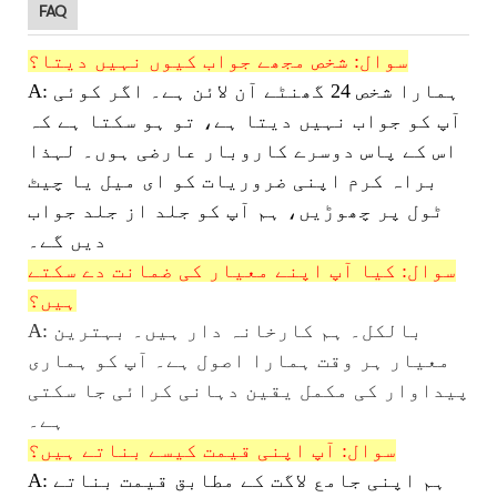
FAQ
سوال: شخص مجھے جواب کیوں نہیں دیتا؟
A: ہمارا شخص 24 گھنٹے آن لائن ہے۔ اگر کوئی
آپ کو جواب نہیں دیتا ہے، تو ہو سکتا ہے کہ
اس کے پاس دوسرے کاروبار عارضی ہوں۔ لہذا
براہ کرم اپنی ضروریات کو ای میل یا چیٹ
ٹول پر چھوڑیں، ہم آپ کو جلد از جلد جواب
دیں گے۔
سوال: کیا آپ اپنے معیار کی ضمانت دے سکتے
ہیں؟
A: بالکل۔ ہم کارخانہ دار ہیں۔ بہترین
معیار ہر وقت ہمارا اصول ہے۔ آپ کو ہماری
پیداوار کی مکمل یقین دہانی کرائی جا سکتی
ہے۔
سوال: آپ اپنی قیمت کیسے بناتے ہیں؟
A: ہم اپنی جامع لاگت کے مطابق قیمت بناتے