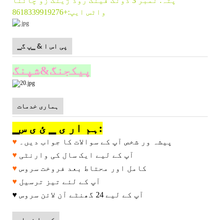
پتہ: نمبر 3 ڈونگ فینگ روڈ ژینگ زو چائنا
واٹس ایپ:+8618339919276
▁پی اس ا & ▁پ گ
پیکجنگ&شپنگ
ہماری خدمات
▁ہم ار ی ▁ ئ ی س:
پیشہ ور شخص آپ کے سوالات کا جواب دیں۔
♥
آپ کے لیے ایک سال کی وارنٹی
♥
کامل اور محتاط بعد فروخت سروس
♥
آپ کے لئے تیز ترسیل
♥
آپ کے لیے 24 گھنٹے آن لائن سروس
♥