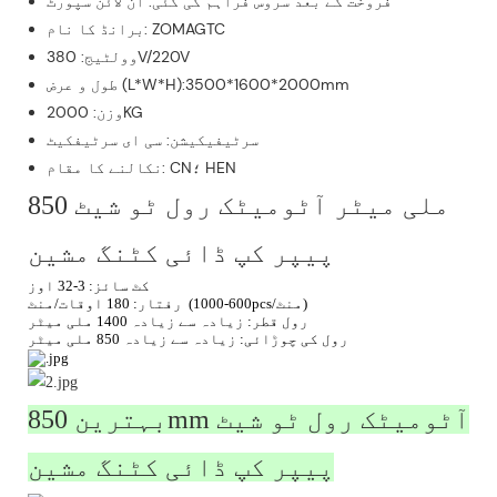
فروخت کے بعد سروس فراہم کی گئی: آن لائن سپورٹ
برانڈ کا نام: ZOMAGTC
وولٹیج: 380V/220V
طول و عرض (L*W*H):3500*1600*2000mm
وزن: 2000KG
سرٹیفیکیشن: سی ای سرٹیفکیٹ
نکالنے کا مقام: CN؛ HEN
850 ملی میٹر آٹومیٹک رول ٹو شیٹ
پیپر کپ ڈائی کٹنگ مشین
کٹ سائز: 3-32 اوز
رفتار: 180 اوقات/منٹ (600-1000pcs/منٹ)
رول قطر: زیادہ سے زیادہ 1400 ملی میٹر
رول کی چوڑائی: زیادہ سے زیادہ 850 ملی میٹر
بہترین 850mm آٹومیٹک رول ٹو شیٹ
پیپر کپ ڈائی کٹنگ مشین