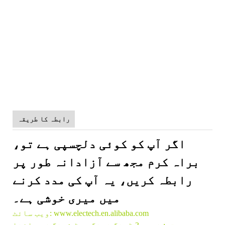
پرنٹنگ ڈائی کٹنگ مشین
اعلی معیار کا خودکار کاغذ کپ
پرنٹنگ ڈائی کٹنگ مشین
اعلی معیار کا خودکار کاغذ کپ
پرنٹنگ ڈائی کٹنگ مشین
رابطہ کا طریقہ
اگر آپ کو کوئی دلچسپی ہے تو،
براہ کرم مجھ سے آزادانہ طور پر
رابطہ کریں، یہ آپ کی مدد کرنے
میں میری خوشی ہے۔
ویب سائٹ: www.electech.en.alibaba.com