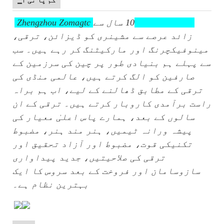
▁کم پا نی ا
Zhengzhou Zomagtc کمپنی لمیٹڈ
10 سال سے
زائد عرصے سے مشینری کو ڈیزائن، ترقی،
مینوفیکچرنگ اور مارکیٹنگ کر رہے ہیں۔ سب
سے پہلے ہم بنیادی طور پر چین کی سرزمین کے
صارفین کو الگ کرتے ہیں، عالمی منڈی کی
ترقی کے مطابق ڈھالنے کے لیے، اب ہم براہ
راست برآمدی کاروبار کرتے ہیں۔ ترقی کے ان
سالوں کے بعد، ہمارے پاس اعلیٰ معیار کی
پیشہ ورانہ ٹیمیں، ہنر مند ہنر، مضبوط
تکنیکی قوت، مضبوط اور آزاد تحقیق اور
ترقی کی صلاحیتیں، جدید پیداواری
سازوسامان اور فروخت کے بعد سروس کا ایک
بہترین نظام ہے۔