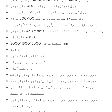
رول قطر: زیادہ سے زیادہ 1400 ملی میٹر
رول کی چوڑائی: زیادہ سے زیادہ 850 ملی میٹر
کاغذ کی درخواست: 100-500 گرام/㎡؛ آرٹ پیپر/
ایلومینزڈ پیپر/آفسیٹ پیپر/پی ای لیپت کاغذ/وغیرہ۔
زیادہ سے زیادہ ڈائی کاٹنے کا سائز: 850 * 450 ملی میٹر
وزن: 2000 کلوگرام
پیکنگ سائز: 3500*1600*2000mm
حالت: نیا
قسم: ڈائی کٹنگ مشین
کمپیوٹرائزڈ: جی ہاں
وارنٹی: 1 سال
فروخت کے بعد سروس فراہم کی گئی: مفت اسپیئر پارٹس
فروخت کے بعد سروس فراہم کی گئی: ویڈیو تکنیکی مدد
فروخت کے بعد سروس فراہم کی گئی: فیلڈ انسٹالیشن،
کمیشننگ اور ٹریننگ
فروخت کے بعد سروس فراہم کی گئی: فیلڈ کی بحالی اور
مرمت کی خدمت