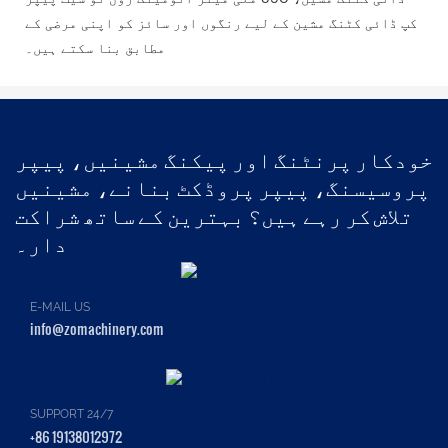
کپ ڈائی کٹنگ مشین کے لیے رنگوں اور سائز کو اپنی مرضی کے
مطابق بنا سکتے ہیں۔
خودکار پرنٹنگ اور پیکنگ مشینیں، پیپر
پروسیسنگ، پیپر پروڈکٹ بنانے، مشینیں
تلاش کر رہے ہیں؟ بہترین کے ساتھ شراکت
دار۔
E-MAIL US
info@zomachinery.com
SUPPORT 24/7
+86 19138012972