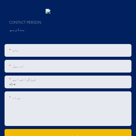
CONTACT PERSON:
سنڈی سو
نام
ای میل
فون/واٹس ایپ
+1
مواد