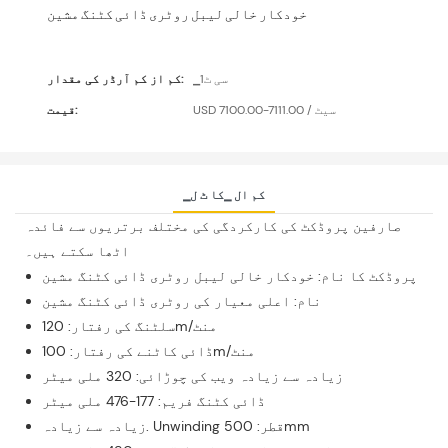
خودکار خالی لیبل روٹری ڈائی کٹنگ مشین
▁سی ٹ1
کم از کم آرڈر کی مقدار:
USD 7100.00-7111.00 / سیٹ
قیمت:
▁کم ال ▁کا ٹ ل
صارفین پروڈکٹ کی کارکردگی کی مختلف برتریوں سے فائدہ
اٹھا سکتے ہیں۔
پروڈکٹ کا نام: خودکار خالی لیبل روٹری ڈائی کٹنگ مشین
نام: اعلی معیار کی روٹری ڈائی کٹنگ مشین
سلٹنگ کی رفتار: 120m/منٹ
ڈائی کاٹنے کی رفتار: 100m/منٹ
زیادہ سے زیادہ ویب کی چوڑائی: 320 ملی میٹر
ڈائی کٹنگ فریم: 177-476 ملی میٹر
زیادہ سے زیادہ. Unwinding قطر: 500mm