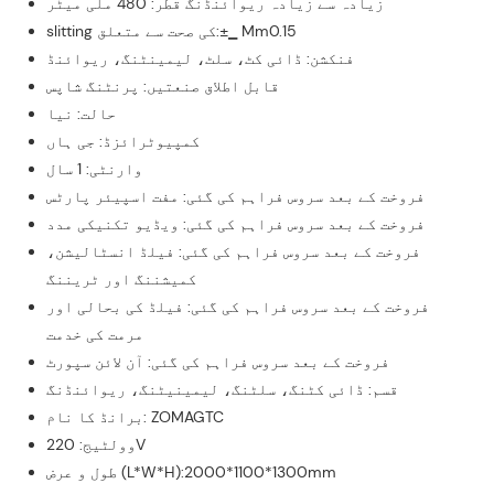
زیادہ سے زیادہ ریوائنڈنگ قطر: 480 ملی میٹر
slitting کی صحت سے متعلق:±▁ Mm0.15
فنکشن: ڈائی کٹ، سلٹ، لیمینٹنگ، ریوائنڈ
قابل اطلاق صنعتیں: پرنٹنگ شاپس
حالت: نیا
کمپیوٹرائزڈ: جی ہاں
وارنٹی: 1 سال
فروخت کے بعد سروس فراہم کی گئی: مفت اسپیئر پارٹس
فروخت کے بعد سروس فراہم کی گئی: ویڈیو تکنیکی مدد
فروخت کے بعد سروس فراہم کی گئی: فیلڈ انسٹالیشن،
کمیشننگ اور ٹریننگ
فروخت کے بعد سروس فراہم کی گئی: فیلڈ کی بحالی اور
مرمت کی خدمت
فروخت کے بعد سروس فراہم کی گئی: آن لائن سپورٹ
قسم: ڈائی کٹنگ، سلٹنگ، لیمینیٹنگ، ریوائنڈنگ
برانڈ کا نام: ZOMAGTC
وولٹیج: 220V
طول و عرض (L*W*H):2000*1100*1300mm