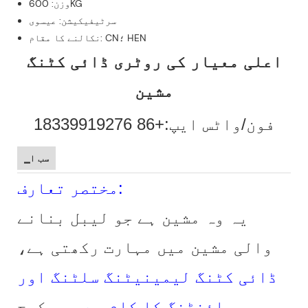
وزن: 600KG
سرٹیفیکیشن: عیسوی
نکالنے کا مقام: CN؛ HEN
اعلی معیار کی روٹری ڈائی کٹنگ
مشین
فون/واٹس ایپ:+86 18339919276
▁سب ا
مختصر تعارف:
یہ وہ مشین ہے جو لیبل بنانے
والی مشین میں مہارت رکھتی ہے،
ڈائی کٹنگ لیمینیٹنگ سلٹنگ اور
ریوائنڈنگ کا کام ہے۔
.پیکیج