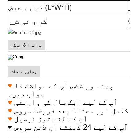
▁ 
طول و عرض (L*W*H)
60
▁گر و ئی ٹ
▁پی اس ا & ▁پ گ
ہماری خدمات
پیشہ ور شخص آپ کے سوالات کا
♥
جواب دیں۔
آپ کے لیے ایک سال کی وارنٹی
♥
کامل اور محتاط بعد فروخت سروس
♥
آپ کے لئے تیز ترسیل
♥
آپ کے لیے 24 گھنٹے آن لائن سروس
♥