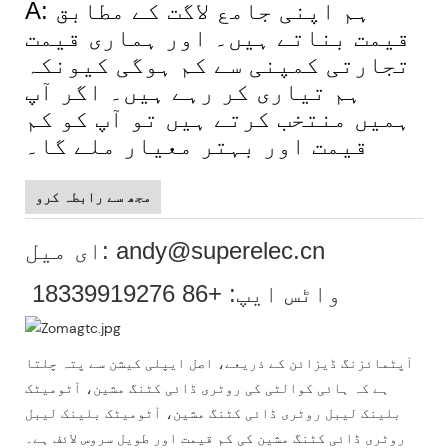
A: ہم اپنی جامع لاگت کے مطابق
قیمت بناتے ہیں۔ اور ہماری قیمت
تجارتی کمپنی سے کم ہوگی کیونکہ
ہم تیاری کر رہے ہیں۔ اگر آپ
ہمیں منتخب کرتے ہیں تو آپ کو کم
قیمت اور بہتر معیار ملے گا۔
مجھ سے رابطہ کرو
ای میل: andy@superelec.cn
واٹس ایپ: +86 18339919276
آپٹمائزنگ ڈیزائن کے ذریعے، اصل ایپلی کیشن سے پتہ چلتا
ہے کہ ہائی کوالٹی کی روٹری ڈائی کٹنگ مشین، آٹومیٹک
بلینک لیبل روٹری ڈائی کٹنگ مشین، آٹومیٹک بلینک لیبل
روٹری ڈائی کٹنگ مشین کی کم قیمت اور طویل سروس لائف ہے۔