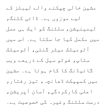
مشین خالی چپکنے والے لیبلز کے
لیے موزوں ہے۔ ڈائی کٹنگ،
لیمینیشن، سلٹنگ کو ایک ہی عمل
میں مکمل کیا جا سکتا ہے۔ اس میں
آٹومیٹک میٹر گنتی، آٹومیٹک
سٹاپ، فوٹو سیل کے ذریعے ویب
گائیڈنگ کا کام ہوتا ہے۔ مشین
میں کمپیکٹ ڈھانچہ، تیز رفتار،
اعلی کارکردگی، آسان آپریشن،
درست سلٹنگ وغیرہ کی خصوصیت ہے۔