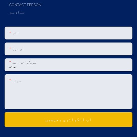
CONTACT PERSON:
سنڈی سو
نام
ای میل
فون/واٹس ایپ
+1
مواد
اب انکوائری بھیجیں