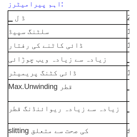
اہم پیرامیٹرز:
ZM
▁ ڈ ل
سلٹنگ سپیڈ
ڈائی کاٹنے کی رفتار
▁ 
زیادہ سے زیادہ ویب چوڑائی
ڈائی کٹنگ پریمیٹر
▁ 
Max.Unwinding قطر
▁ 
زیادہ سے زیادہ ریوائنڈنگ قطر
±▁
slitting کی صحت سے متعلق