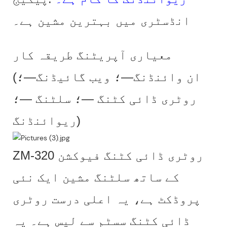
انڈسٹری میں بہترین مشین ہے۔
معیاری آپریٹنگ طریقہ کار
(ان وائنڈنگ—؛ ویب گائیڈنگ—؛
روٹری ڈائی کٹنگ —؛ سلٹنگ —؛
ریوائنڈنگ)
ZM-320 روٹری ڈائی کٹنگ فیوکشن
کے ساتھ سلٹنگ مشین ایک نئی
پروڈکٹ ہے، یہ اعلی درست روٹری
ڈائی کٹنگ سسٹم سے لیس ہے۔ یہ