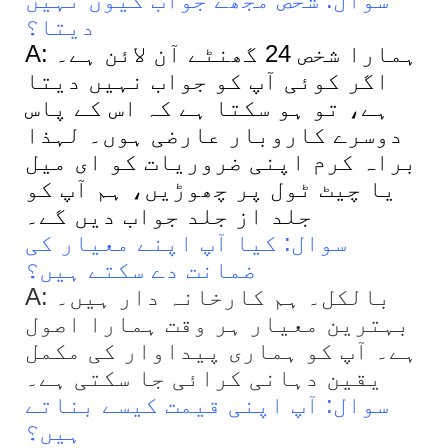
دیتا؟
A: ہمارا شخص 24 گھنٹے آن لائن ہے۔
اگر کوئی آپ کو جواب نہیں دیتا
ہے، تو ہو سکتا ہے کہ اس کے پاس
دوسرے کاروبار عارضی ہوں۔ لہذا
براہ کرم اپنی ضروریات کو ای میل
یا چیٹ ٹول پر چھوڑیں، ہم آپ کو
جلد از جلد جواب دیں گے۔
سوال: کیا آپ اپنے معیار کی
ضمانت دے سکتے ہیں؟
A: بالکل۔ ہم کارخانہ دار ہیں۔
بہترین معیار ہر وقت ہمارا اصول
ہے۔ آپ کو ہماری پیداوار کی مکمل
یقین دہانی کرائی جا سکتی ہے۔
سوال: آپ اپنی قیمت کیسے بناتے
ہیں؟