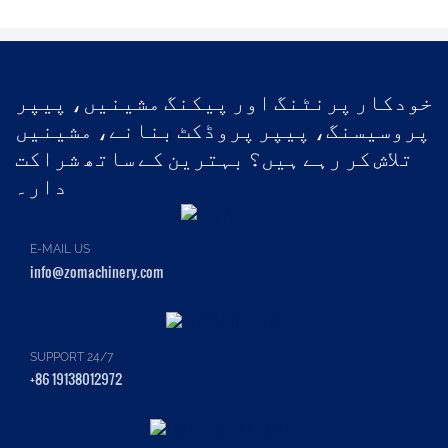
خودکار پرنٹنگ اور پیکنگ مشینیں، پیپر
پروسیسنگ، پیپر پروڈکٹ بنانے، مشینیں
تلاش کر رہے ہیں؟ بہترین کے ساتھ شراکت
دار۔
E-MAIL US
info@zomachinery.com
SUPPORT 24/7
+86 19138012972