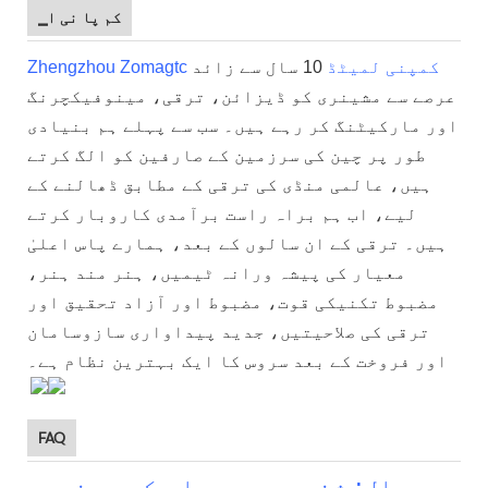
▁کم پا نی ا
Zhengzhou Zomagtc کمپنی لمیٹڈ
10 سال سے زائد
عرصے سے مشینری کو ڈیزائن، ترقی، مینوفیکچرنگ
اور مارکیٹنگ کر رہے ہیں۔ سب سے پہلے ہم بنیادی
طور پر چین کی سرزمین کے صارفین کو الگ کرتے
ہیں، عالمی منڈی کی ترقی کے مطابق ڈھالنے کے
لیے، اب ہم براہ راست برآمدی کاروبار کرتے
ہیں۔ ترقی کے ان سالوں کے بعد، ہمارے پاس اعلیٰ
معیار کی پیشہ ورانہ ٹیمیں، ہنر مند ہنر،
مضبوط تکنیکی قوت، مضبوط اور آزاد تحقیق اور
ترقی کی صلاحیتیں، جدید پیداواری سازوسامان
اور فروخت کے بعد سروس کا ایک بہترین نظام ہے۔
FAQ
سوال: شخص مجھے جواب کیوں نہیں