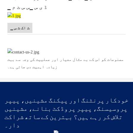
▁ ڈ ی س ▁س س ٹ م
▁ ٹ اک ٹ س
مصنوعات کو اس کے بے مثال معیار اور عملییت کی وجہ سے بہت
زیادہ اہمیت دی جاتی ہے۔
خودکار پرنٹنگ اور پیکنگ مشینیں، پیپر
پروسیسنگ، پیپر پروڈکٹ بنانے، مشینیں
تلاش کر رہے ہیں؟ بہترین کے ساتھ شراکت
دار۔