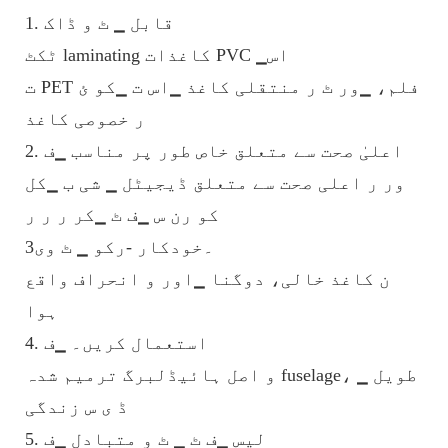
1. قابل ▁ ٹ و ڈاک
ٹکٹ laminating کاغذات PVC ▁اس
ت PET فلم، ▁ور ٹ ر منتقلی کاغذ ▁اس ت ▁کو ئ
ر خصوصی کاغذ
2. اعلیٰ صحت سے متعلق خاص طور پر مناسب ▁ف
ور ر اعلی صحت سے متعلق ڈیجیٹل ▁ شی ب ▁کل
کو رن س ▁ف ٹ ▁کر ر ر ر
3۔خودکار -رکو ▁ ٹ وی
ن کاغذ خالی، دوگنا ▁اور و انحراف واقع
ہوا
4. استعمال کریں۔ ▁ف
و اصل ہائیڈلبرگ ترمیم شدہ fuselage، طویل ▁
ڈ ی س زندگی
5. لیس ▁ف ٹ ▁ ٹ و متبادل ▁ف