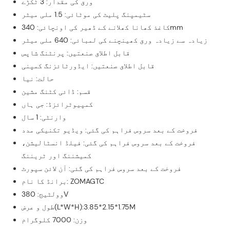
ورق کی مقدار: 3 ٹکڑے
سٹیمپنگ پلیٹ کی موٹائی: 1.5 ملی میٹر
کاغذ کھانا کھلانے کے ڈھیر کی اونچائی: 340mm
زیادہ سے زیادہ ورق کھینچنے کی لمبائی: 640 ملی میٹر
قابل اطلاق صنعتیں: پرنٹنگ شاپس
قابل اطلاق صنعتیں: ایڈورٹائزنگ کمپنی
حالت: نیا
قسم: ڈائی کٹنگ مشین
کمپیوٹرائزڈ: جی ہاں
وارنٹی: 1 سال
فروخت کے بعد سروس فراہم کی گئی: ویڈیو تکنیکی مدد
فروخت کے بعد سروس فراہم کی گئی: فیلڈ انسٹالیشن،
کمیشننگ اور ٹریننگ
فروخت کے بعد سروس فراہم کی گئی: آن لائن سپورٹ
برانڈ کا نام: ZOMAGTC
وولٹیج: 380V
طول و عرض(L*W*H):3.85*2.15*1.75M
وزن: 7000 کلوگرام