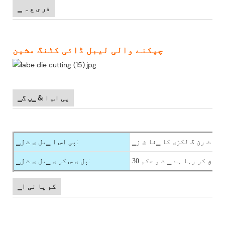
▁ ذر ی ع ہ
چپکنے والی لیبل ڈائی کٹنگ مشین
▁پی اس ا & ▁پ گ
▁ور ٹ رن گ لکڑی کا ▁فا ئ ز
▁پی اس ا ▁بل ی ٹ ل:
 تصدیق کر رہا ہے ▁ ٹ و حکم
▁پل ی س کر ی ▁بل ی ٹ ل:
▁کم پا نی ا