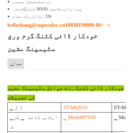
سرٹیفیکیشن: عیسوی
پیداواری صلاحیت: 3000 شیٹس/گھنٹہ
نکالنے کا مقام: CN
bellezhang@superelec.cn؛ +86 18838190080
خودکار ڈائی کٹنگ گرم ورق
سٹیمپنگ مشین
▁سب ا
خودکار ڈائی کٹنگ ہاٹ فوائل سٹیمپنگ مشین
کی تفصیلات
ST-MQ8
ST-MQ910
▁ ڈ ل
▁ Mm57
▁ Mm640*910
▁ایک س. کاغذ ▁ طر
ف