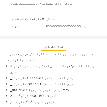
خودکار ڈائی کٹنگ گرم ورق سٹیمپنگ مشین
▁سی ٹ1
کم از کم آرڈر کی مقدار:
USD 60000.00-70000.00 / سیٹ
قیمت:
▁کم ال ▁کا ٹ ل
اسے بہترین معیار اور صارف دوست کارکردگی جیسی خصوصیات
سے نوازا گیا ہے۔
پروڈکٹ کا نام: خودکار ڈائی کٹنگ ہاٹ فوائل سٹیمپنگ
مشین
▁ایک س. کاغذ کا سائز: 640 * 910 ملی میٹر
▁می ن. کاغذ کا سائز: 210 * 280 ملی میٹر
▁ایک س. سٹیمپنگ ایریا: 640*860mm
تفصیلات: 50-1000 گرام / ایم2
گریپر مارجن: 8-10 ملی میٹر