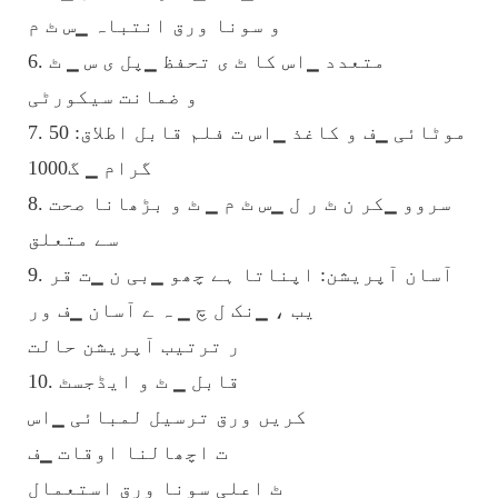
و سونا ورق انتباہ ▁س ٹ م
6. متعدد ▁اس کا ٹ ی تحفظ ▁پل ی س ▁ ٹ
و ضمانت سیکورٹی
7. موٹائی ▁ف و کاغذ ▁اس ت فلم قابل اطلاق: 50
گرام ▁ گ1000
8. سروو ▁کر ن ٹ ر ل ▁س ٹ م ▁ ٹ و بڑھانا صحت
سے متعلق
9. آسان آپریشن: اپناتا ہے چھو ▁بی ن ▁ت قر
یب ، ▁نک ل چ ▁ ہ ے آسان ▁ف ور
ر ترتیب آپریشن حالت
10. قابل ▁ ٹ و ایڈجسٹ
کریں ورق ترسیل لمبائی ▁اس
ت اچھالنا اوقات ▁ف
ٹ اعلی سونا ورق استعمال