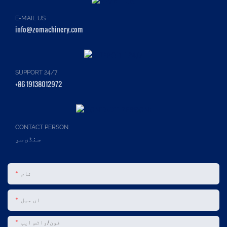
E-MAIL US
info@zomachinery.com
SUPPORT 24/7
+86 19138012972
CONTACT PERSON:
سنڈی سو
نام
ای میل
فون/واٹس ایپ