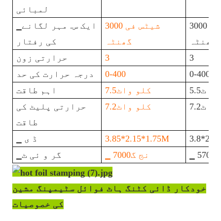
لمبائی
3000 شیٹس فی
3000 شیٹس فی
▁ایک س. مہر لگانے
گھنٹہ
گھنٹہ
کی رفتار
3
3
حرارتی زون
0-400
0-400
درجہ حرارت کی حد
اٹ5.5
کلو واٹ7.5
اہم طاقت
اٹ7.2
کلو واٹ7.2
حرارتی پلیٹ کی
طاقت
3.8*2.1
3.85*2.15*1.75M
▁ ڈ ی
570
▁ نج گ7000
▁گر و ئی ٹ
خودکار ڈائی کٹنگ ہاٹ فوائل سٹیمپنگ مشین
کی خصوصیات