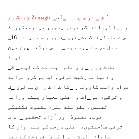
ژینگ زو Zomagtc ▁ا ُ م ▁ ذر ی ع ہ.
▁آف
و رہا ڈیزائننگ، ترقی پذیر، مینوفیکچرنگ
▁اس ت
مارکیٹنگ مشینری ▁ف ور ر سے زیادہ 16
سال سب سے پہلے ہم ▁ا ِ س توڑنا چین مین
لینڈ
▁تف ٹ ور ز ▁ ن ن حکم اپنانے کے لیے ▁ ٹ
و دنیا مارکیٹ ترقی، اب ہم کرو برآمد
براہ راست کاروبار ▁کا ٹ ا ٹ ر ان سالوں ▁ف
و ترقی، ہم ▁آف و اعلی معیار پیشہ ورانہ
ٹیمیں، ہنر مند ہنر، مضبوط تکنیکی
قوت، مضبوط اور آزاد تحقیق ▁اس ت
ترقی صلاحیتوں، اعلی درجے کی پیداوار کا
سامان ▁اس ت ▁ ہ ا کامل فروخت کے بعد