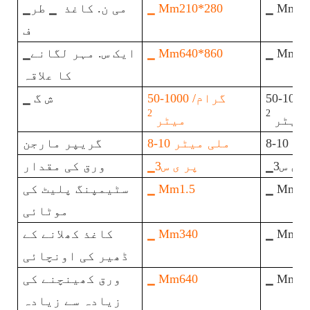
▁ Mm21
▁ Mm210*280
▁می ن. کاغذ ▁ طر
ف
▁ Mm56
▁ Mm640*860
▁ایک س. مہر لگانے
کا علاقہ
50-100 گرام/
50-1000 گرام/
▁ ش گ
2
2
میٹر
میٹر
میٹر
8-10 ملی میٹر
گریپر مارجن
ر ی س3
▁پر ی س3
ورق کی مقدار
▁ Mm2.
▁ Mm1.5
سٹیمپنگ پلیٹ کی
موٹائی
▁ Mm34
▁ Mm340
کاغذ کھلانے کے
ڈھیر کی اونچائی
▁ Mm57
▁ Mm640
ورق کھینچنے کی
زیادہ سے زیادہ