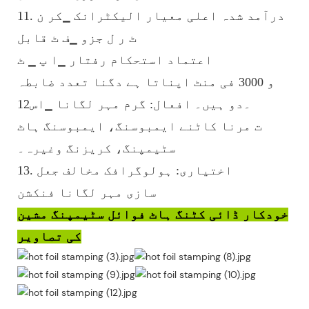
11. درآمد شدہ اعلی معیار الیکٹرانک ▁کر ن
ٹ ر ل جزو ▁ف ٹ قابل
اعتماد استحکام رفتار ▁ا پ ▁ ٹ
و 3000 فی منٹ اپناتا ہے دگنا تعدد ضابطہ
12۔دو ہیں۔ افعال: گرم مہر لگانا ▁اس
ت مرنا کاٹنے ایمبوسنگ، ایمبوسنگ ہاٹ
سٹیمپنگ، کریزنگ وغیرہ۔
13. اختیاری: ہولوگرافک مخالف جعل
سازی مہر لگانا فنکشن
خودکار ڈائی کٹنگ ہاٹ فوائل سٹیمپنگ مشین
کی تصاویر