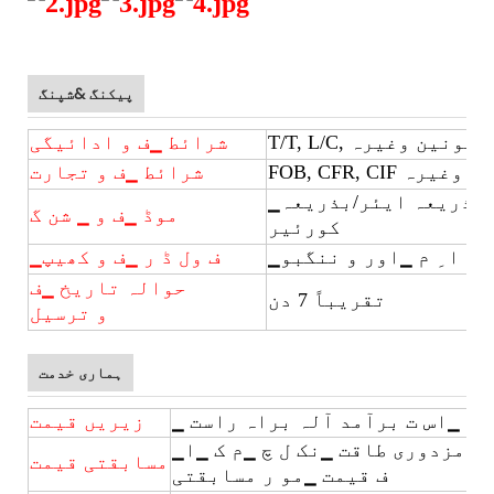
پیکنگ &شپنگ
ویسٹیشن یونین وغیرہ
شرائط ▁ف و ادائیگی
FOB, CFR, CIF وغیرہ
شرائط ▁ف و تجارت
▁با ئ د سمندر/بذریعہ ایئر/بذریعہ
موڈ ▁ف و ▁ شن گ
کورئیر
▁ا ِ م ▁اور و ننگبو
▁ف ول ڈ ر ▁ف و کھیپ
حوالہ تاریخ ▁ف
تقریباً 7 دن
و ترسیل
ہماری خدمت
وار ▁اس ت برآمد آلہ براہ راست
زیریں قیمت
▁ف ٹ ▁ ہ ا سستا مزدوری طاقت ▁نک ل چ ▁م ک ▁ا
مسابقتی قیمت
ف قیمت ▁مو ر مسابقتی