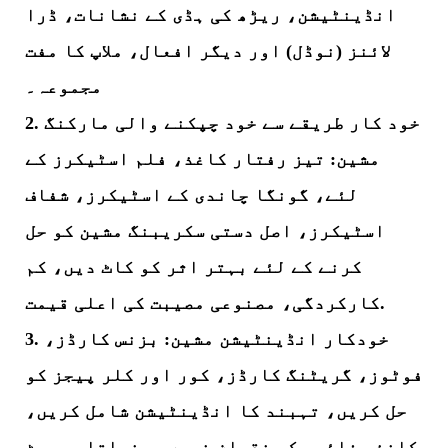
انڈینٹیشن، ریڑھ کی ہڈی کے نشانات، ڈرا
لائنز (نوڈل) اور دیگر افعال، ملاپ کا مفت
مجموعہ۔
2. خود کار طریقے سے خود چپکنے والی مارکنگ
مشین: تیز رفتار کاغذ، فلم اسٹیکرز کے
لئے، گونگا چاندی کے اسٹیکرز، شفاف
اسٹیکرز، اصل دستی سکریبنگ مشین کو حل
کرنے کے لئے بہتر اثر کو کاٹ دیں، کم
کارکردگی، مصنوعی مصیبت کی اعلی قیمت.
3. خودکار انڈینٹیشن مشین: بزنس کارڈز،
فوٹوز، گریٹنگ کارڈز، کور اور کلر پیجز کو
حل کریں، تہبند کا انڈینٹیشن شامل کریں،
کاغذی فائبر کو نقصان نہیں پہنچاتا، برسٹ