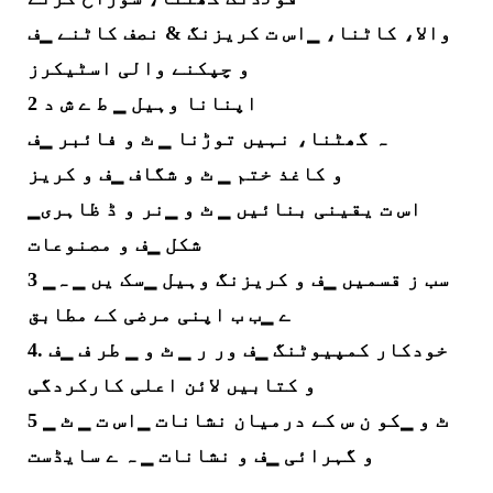
والا، کاٹنا، ▁اس ت کریزنگ & نصف کاٹنے ▁ف
و چپکنے والی اسٹیکرز
2 اپنانا وہیل ▁ ط ے ش د
ہ گھٹنا، نہیں توڑنا ▁ ٹ و فائبر ▁ف
و کاغذ ختم ▁ ٹ و شگاف ▁ف و کریز
▁اس ت یقینی بنائیں ▁ ٹ و ▁نر و ڈ ظاہری
شکل ▁ف و مصنوعات
3 ▁سب ز قسمیں ▁ف و کریزنگ وہیل ▁سک یں ▁ ہ
ے ▁ب ب اپنی مرضی کے مطابق
4. خودکار کمپیوٹنگ ▁ف ور ر ▁ ٹ و ▁ طر ف ▁ف
و کتابیں لائن اعلی کارکردگی
5 ▁ ٹ و ▁کو ن س کے درمیان نشانات ▁اس ت ▁ ٹ
و گہرائی ▁ف و نشانات ▁ ہ ے سایڈست