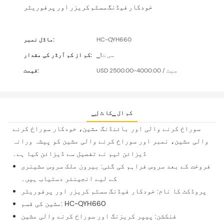
خودکار فیڈنگ سسٹم کریزر اور پرفوریٹر
HC-QYH660
ماڈل نمبر:
▁سی ٹ1
کم از کم آرڈر کی مقدار:
USD 2500.00-4000.00 / سیٹ
قیمت:
▁کم ال ▁کا ٹ ل
سوراخ کرنے والی اور بائنڈنگ مشین، خودکار سوراخ کرنے
والی مشین، نمبر اور سوراخ کرنے والی مشین کو پیشہ ورانہ
ڈیزائن ٹیم نے تفصیل سے ڈیزائن کیا ہے۔
فروخت کے بعد سروس فراہم کی گئی: بیرون ملک سروس مشینری
کے لیے انجینئر دستیاب ہیں۔
پروڈکٹ کا نام: خودکار فیڈنگ سسٹم کریزر اور پرفوریٹر
مشین کی قسم: HC-QYH660
فنکشن: پیپر کریزنگ اور سوراخ کرنے والی مشین