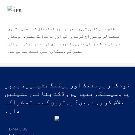
خام مال کا بہترین معیار اور استعمال شدہ جدید ترین
ٹیکنالوجی سوراخ کرنے والی اور بائنڈنگ مشین، خودکار
سوراخ کرنے والی مشین، نمبر سازی اور سوراخ کرنے والی
مشین کو دستکاری میں ٹھیک بناتی ہے۔
خودکار پرنٹنگ اور پیکنگ مشینیں، پیپر
پروسیسنگ، پیپر پروڈکٹ بنانے، مشینیں
تلاش کر رہے ہیں؟ بہترین کے ساتھ شراکت
دار۔
E-MAIL US