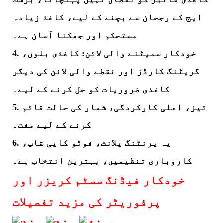
ایج کے رجحان سے بچنے کے لیے، کاغذ زیادہ
مستحکم اور جھکنا آسان ہے۔
4. خودکار سمیٹنے والی لائن: کاغذی بلوں،
گریٹنگ کارڈز اور نقطے والی لائن کی دیگر
کاغذی ضروریات کو حل کرنے کے لیے۔
5. تیز، اعلی کارکردگی، شمار کی حالت قائم
کرنے کے لیے مفت۔
6. یہ پرنٹنگ پلانٹ، فوٹو کاپی شاپ،
کاروباری تنظیمیں، بہترین انتخاب ہے۔
خودکار فیڈنگ سسٹم کریزر اور
پرفوریٹر کی مزید تفصیلات