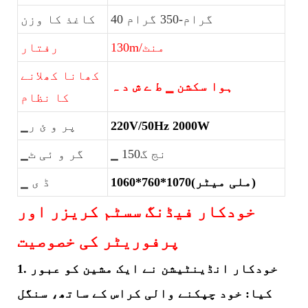
40 گرام-350 گرام
کاغذ کا وزن
130m/منٹ
رفتار
کھانا کھلانے
ہوا سکشن ▁ ط ے ش د ہ
کا نظام
220V/50Hz 2000W
▁پر و ئ ر
▁ نج گ150
▁گر و ئی ٹ
1060*760*1070(ملی میٹر)
▁ ڈ ی
خودکار فیڈنگ سسٹم کریزر اور
پرفوریٹر کی خصوصیت
1. خودکار انڈینٹیشن نے ایک مشین کو عبور
کیا: خود چپکنے والی کراس کے ساتھ، سنگل