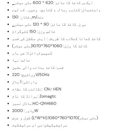
▁ایک س. کاغذ کا سائز: 620 * 600 ملی میٹر
استعمال: کتاب، رسالہ، کتابچہ وغیرہ کے لیے،
رفتار: 130m/منٹ
▁می ن. کاغذ کا سائز: 90 * 120 ملی میٹر
خالص وزن: 150 کلوگرام
کاغذ کھانا کھلانے کا طریقہ: ایئر سکشن کی قسم
کاغذ کا وزن: 1060*760*1070(ملی میٹر)
کمپیوٹرائزڈ: جی ہاں
حالت: نیا
قسم: کاغذ بنانے والی مشین
وولٹیج: 220V/50Hz
وارنٹی: 1 سال
نکالنے کا مقام: CN؛ HEN
برانڈ کا نام: Zomagtc
ماڈل نمبر:HC-QYH660
پاور: 2000W
طول و عرض (L*W*H):1060*760*1070(ملی میٹر)
سرٹیفیکیشن: سی ای سرٹیفکیٹ