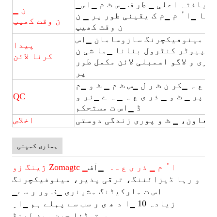
▁مح فو ظ ترقی یافتہ اعلی ▁ طر ف ▁س ٹ م ▁اس
▁ ن
انا ▁ا ُ م ▁م ک یقینی طور پر ▁ ن
ن وقت کھیپ
ن وقت کھیپ
تہ مینوفیکچرنگ سازوسامان ▁اس
پیدا
کرنا لائن
ٹ ری و لاگو اسمبلی لائن مکمل طور
پر
 ی ع ہ ▁کر ن ٹ ر ل ▁س ٹ م ▁ ٹ و ▁م
ر پر ▁ ٹ و ▁ ذر ی ع ہ ▁ ہ ے ▁نر و
QC
ڈ ▁اس ت مستحکم
 تعاون، ▁ ٹ و پوری زندگی دوستی
اخلاص
ہماری کمپنی
ژینگ زو Zomagtc ▁ا ُ م ▁ ذر ی ع ہ.
▁آف
و رہا ڈیزائننگ، ترقی پذیر، مینوفیکچرنگ
▁اس ت
مارکیٹنگ مشینری ▁ف ور ر سے
زیادہ 10 ▁ا د ھ ی ر سب سے پہلے ہم ▁ا ِ
س توڑنا چین مین لینڈ