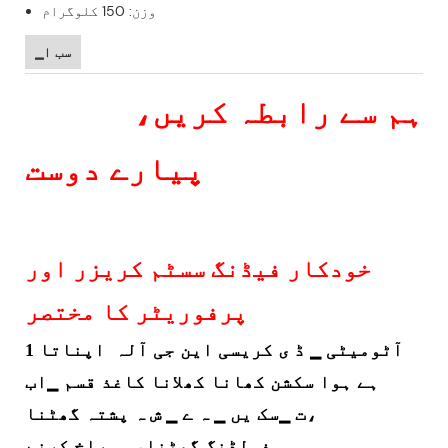
وزن: 150 کلوگرام
▁سب ا
ہم سے رابطہ کریں،
پیارے دوست
خودکار فیڈنگ سسٹم کریزر اور
پرفوریٹر کا مختصر
1 آٹومیٹی
▁ ڈ ی کریسی
این جی آلہ اپناتا
ہے ہوا سکشن کھانا کھلانا کاغذ قسم ▁اب
ت ▁سک یں ▁ ہ ے ▁ ش ہ پشتہ گھٹنا،
فولڈنگ گھٹنا، سوراخ کرنے