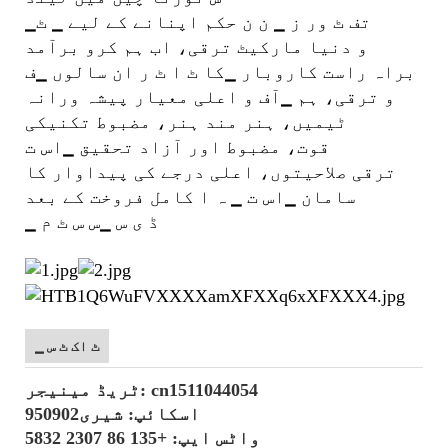
▁تف ٹ ور ز ▁ ن ن حکم اپنانے کے لیے ▁ ٹ
و دنیا مارکیٹ ترقی، اب ہم کرو برآمد
براہ راست کاروبار ▁کا ٹ ا ٹ ر ان سالوں ▁ف
و ترقی، ہم ▁آف و اعلی معیار پیشہ ورانہ
ٹیمیں، ہنر مند ہنر، مضبوط تکنیکی
قوت، مضبوط اور آزاد تحقیق ▁اس ت
ترقی صلاحیتوں، اعلی درجے کی پیداوار کا
سامان ▁اس ت ▁ ہ ا کامل فروخت کے بعد
▁ ڈ ی س ▁س س ٹ م
▁ ٹ اک ٹ س
ٹریڈ مینیجر: cn1511044054
اسکائپ: شیری950902
واٹس ایپ: +86 135 2307 5832