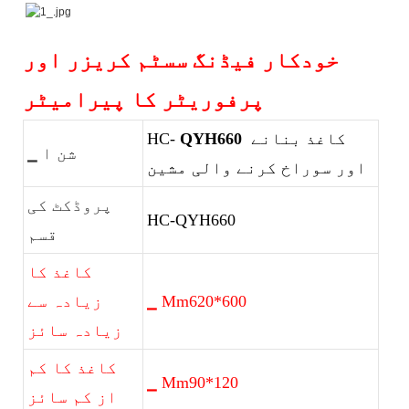
خودکار فیڈنگ سسٹم کریزر اور
پرفوریٹر کا پیرامیٹر
کاغذ بنانے
QYH660
HC-
▁ شن ا
اور سوراخ کرنے والی مشین
پروڈکٹ کی
HC-QYH660
قسم
کاغذ کا
▁ Mm620*600
زیادہ سے
زیادہ سائز
کاغذ کا کم
▁ Mm90*120
از کم سائز