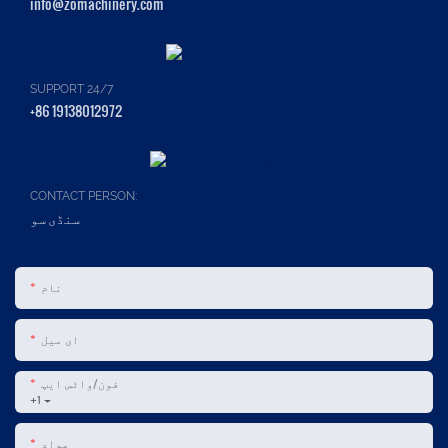
info@zomachinery.com
SUPPORT 24/7
+86 19138012972
CONTACT PERSON:
سنڈی سو
نام
ای میل
فون/واٹس ایپ
+1
مواد