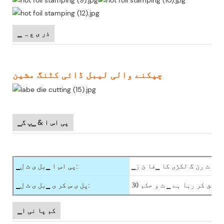
▁ ذر ی ع ہ
چپکنے والی لیبل ڈائی کٹنگ مشین
▁پی اس ا & ▁پ گ
▁ور ٹ رن گ لکڑی کا ▁فا ئ ز
▁پی اس ا ▁بل ی ٹ ل:
 تصدیق کر رہا ہے ▁ ٹ و حکم
▁پل ی س کر ی ▁بل ی ٹ ل:
▁کم پا نی ا