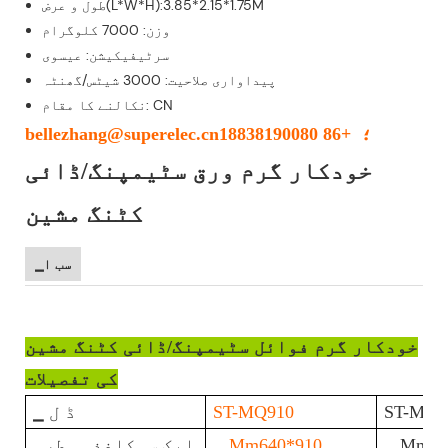
طول و عرض(L*W*H):3.85*2.15*1.75M
وزن: 7000 کلوگرام
سرٹیفیکیشن: عیسوی
پیداواری صلاحیت: 3000 شیٹس/گھنٹہ
نکالنے کا مقام: CN
bellezhang@superelec.cn؛ +86 18838190080
خودکار گرم ورق سٹیمپنگ/ڈائی
کٹنگ مشین
▁سب ا
خودکار گرم فوائل سٹیمپنگ/ڈائی کٹنگ مشین
کی تفصیلات
ST-MQ8
ST-MQ910
▁ ڈ ل
▁ Mm57
▁ Mm640*910
▁ایک س. کاغذ ▁ طر