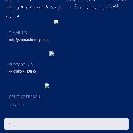
تلاش کر رہے ہیں؟ بہترین کے ساتھ شراکت
دار۔
E-MAIL US
info@zomachinery.com
SUPPORT 24/7
+86 19138012972
CONTACT PERSON:
سنڈی سو
نام