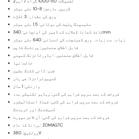
تفصیلات: 50-1000 گرام / ایم2
گریپر مارجن: 8-10 ملی میٹر
ورق کی مقدار: 3 ٹکڑے
سٹیمپنگ پلیٹ کی موٹائی: 1.5 ملی میٹر
کاغذ کھانا کھلانے کے ڈھیر کی اونچائی: 340mm
زیادہ سے زیادہ ورق کھینچنے کی لمبائی: 640 ملی میٹر
قابل اطلاق صنعتیں: پرنٹنگ شاپس
قابل اطلاق صنعتیں: ایڈورٹائزنگ کمپنی
حالت: نیا
قسم: ڈائی کٹنگ مشین
کمپیوٹرائزڈ: جی ہاں
وارنٹی: 1 سال
فروخت کے بعد سروس فراہم کی گئی: ویڈیو تکنیکی مدد
فروخت کے بعد سروس فراہم کی گئی: فیلڈ انسٹالیشن،
کمیشننگ اور ٹریننگ
فروخت کے بعد سروس فراہم کی گئی: آن لائن سپورٹ
برانڈ کا نام: ZOMAGTC
وولٹیج: 380V