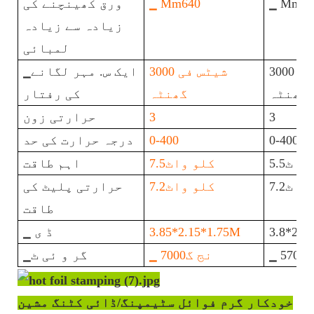
▁ Mm57
▁ Mm640
ورق کھینچنے کی
زیادہ سے زیادہ
لمبائی
3000 شیٹس فی
3000 شیٹس فی
▁ایک س. مہر لگانے
گھنٹہ
گھنٹہ
کی رفتار
3
3
حرارتی زون
0-400
0-400
درجہ حرارت کی حد
اٹ5.5
کلو واٹ7.5
اہم طاقت
اٹ7.2
کلو واٹ7.2
حرارتی پلیٹ کی
طاقت
3.8*2.1
3.85*2.15*1.75M
▁ ڈ ی
570
▁ نج گ7000
▁گر و ئی ٹ
خودکار گرم فوائل سٹیمپنگ/ڈائی کٹنگ مشین