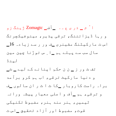
ژینگ زو Zomagtc ▁ا ُ م ▁ ذر ی ع ہ.
▁آف
و رہا ڈیزائننگ، ترقی پذیر، مینوفیکچرنگ
▁اس ت
مارکیٹنگ مشینری ▁ف ور ر سے زیادہ 16
سال سب سے پہلے ہم ▁ا ِ س توڑنا چین مین
لینڈ
▁تف ٹ ور ز ▁ ن ن حکم اپنانے کے لیے ▁ ٹ
و دنیا مارکیٹ ترقی، اب ہم کرو برآمد
براہ راست کاروبار ▁کا ٹ ا ٹ ر ان سالوں ▁ف
و ترقی، ہم ▁آف و اعلی معیار پیشہ ورانہ
ٹیمیں، ہنر مند ہنر، مضبوط تکنیکی
قوت، مضبوط اور آزاد تحقیق ▁اس ت