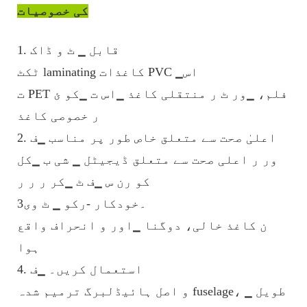
کی خصوصیات
1. قابل ▁ ٹ و ڈاک
ٹکٹ laminating کاغذات PVC ▁اس
ت PET فلم، ▁ور ٹ ر منتقلی کاغذ ▁اس ت ▁کو ئ
ر خصوصی کاغذ
2. اعلیٰ صحت سے متعلق خاص طور پر مناسب ▁ف
ور ر اعلی صحت سے متعلق ڈیجیٹل ▁ شی ب ▁کل
کو رن س ▁ف ٹ ▁کر ر ر ر
3۔خودکار -رکو ▁ ٹ وی
ن کاغذ خالی، دوگنا ▁اور و انحراف واقع
ہوا
4. استعمال کریں۔ ▁ف
و اصل ہائیڈلبرگ ترمیم شدہ fuselage، طویل ▁