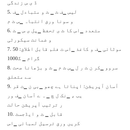
ڈ ی س زندگی
5. لیس ▁ف ٹ ▁ ٹ و متبادل ▁ف
و سونا ورق انتباہ ▁س ٹ م
6. متعدد ▁اس کا ٹ ی تحفظ ▁پل ی س ▁ ٹ
و ضمانت سیکورٹی
7. موٹائی ▁ف و کاغذ ▁اس ت فلم قابل اطلاق: 50
گرام ▁ گ1000
8. سروو ▁کر ن ٹ ر ل ▁س ٹ م ▁ ٹ و بڑھانا صحت
سے متعلق
9. آسان آپریشن: اپناتا ہے چھو ▁بی ن ▁ت قر
یب ، ▁نک ل چ ▁ ہ ے آسان ▁ف ور
ر ترتیب آپریشن حالت
10. قابل ▁ ٹ و ایڈجسٹ
کریں ورق ترسیل لمبائی ▁اس