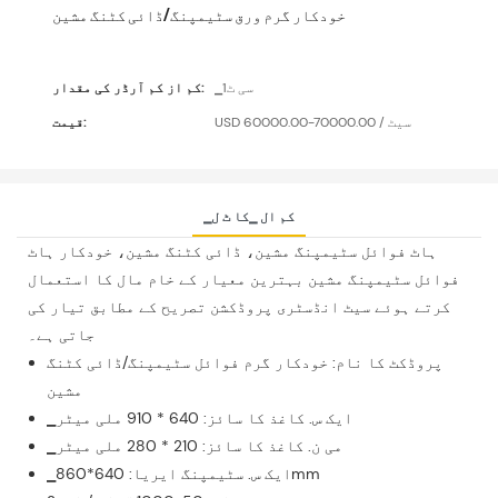
خودکار گرم ورق سٹیمپنگ/ڈائی کٹنگ مشین
▁سی ٹ1
کم از کم آرڈر کی مقدار:
USD 60000.00-70000.00 / سیٹ
قیمت:
▁کم ال ▁کا ٹ ل
ہاٹ فوائل سٹیمپنگ مشین، ڈائی کٹنگ مشین، خودکار ہاٹ
فوائل سٹیمپنگ مشین بہترین معیار کے خام مال کا استعمال
کرتے ہوئے سیٹ انڈسٹری پروڈکشن تصریح کے مطابق تیار کی
جاتی ہے۔
پروڈکٹ کا نام: خودکار گرم فوائل سٹیمپنگ/ڈائی کٹنگ
مشین
▁ایک س. کاغذ کا سائز: 640 * 910 ملی میٹر
▁می ن. کاغذ کا سائز: 210 * 280 ملی میٹر
▁ایک س. سٹیمپنگ ایریا: 640*860mm