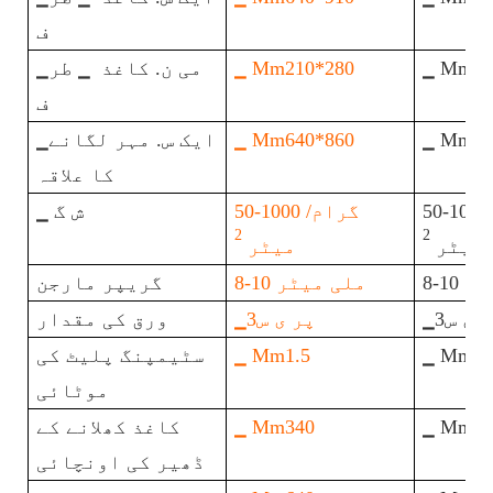
ف
▁ Mm21
▁ Mm210*280
▁می ن. کاغذ ▁ طر
ف
▁ Mm56
▁ Mm640*860
▁ایک س. مہر لگانے
کا علاقہ
50-100 گرام/
50-1000 گرام/
▁ ش گ
2
2
میٹر
میٹر
میٹر
8-10 ملی میٹر
گریپر مارجن
ر ی س3
▁پر ی س3
ورق کی مقدار
▁ Mm2.
▁ Mm1.5
سٹیمپنگ پلیٹ کی
موٹائی
▁ Mm34
▁ Mm340
کاغذ کھلانے کے
ڈھیر کی اونچائی