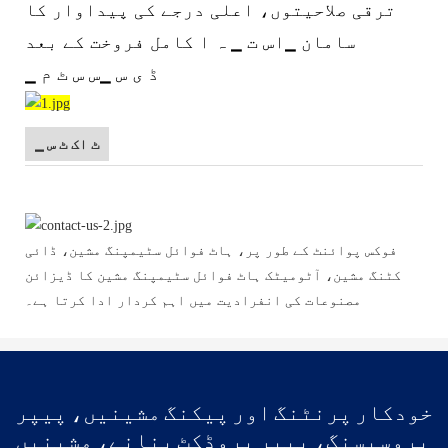
ترقی صلاحیتوں، اعلی درجے کی پیداوار کا
سامان ▁اس ت ▁ ہ ا کامل فروخت کے بعد
▁ ڈ ی س ▁س س ٹ م
▁ ٹ اک ٹ س
فوکس پوائنٹ کے طور پر، ہاٹ فوائل سٹیمپنگ مشین، ڈائی
کٹنگ مشین، آٹومیٹک ہاٹ فوائل سٹیمپنگ مشین کا ڈیزائن
مصنوعات کی انفرادیت میں اہم کردار ادا کرتا ہے۔
خودکار پرنٹنگ اور پیکنگ مشینیں، پیپر
پروسیسنگ، پیپر پروڈکٹ بنانے، مشینیں