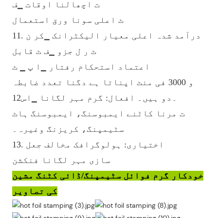
ت اچھالنا اوقات ▁ف
ٹ اعلی سونا ورق استعمال
11. درآمد شدہ اعلی معیار الیکٹرانک ▁کر ن
ٹ ر ل جزو ▁ف ٹ قابل
اعتماد استحکام رفتار ▁ا پ ▁ ٹ
و 3000 فی منٹ اپناتا ہے دگنا تعدد ضابطہ
12۔دو ہیں۔ افعال: گرم مہر لگانا ▁اس
ت مرنا کاٹنے ایمبوسنگ، ایمبوسنگ ہاٹ
سٹیمپنگ، کریزنگ وغیرہ۔
13. اختیاری: ہولوگرافک مخالف جعل
سازی مہر لگانا فنکشن
خودکار گرم فوائل سٹیمپنگ/ڈائی کٹنگ مشین
کی تصاویر