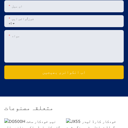
ای میل
فون/واٹس ایپ
+1
مواد
اب انکوائری بھیجیں
متعلقہ مصنوعات