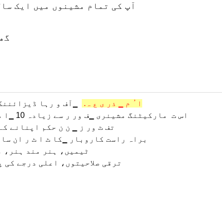
*آپ کی تمام مشینوں میں ایک سا
*24
▁آف و رہا ڈیزائننگ، ترقی پذیر، مینوفیکچرنگ
Zhengzhou Zomagtc ▁ا ُ م ▁ ذر ی ع ہ.
▁اس ت
مارکیٹنگ مشینری ▁ف ور ر سے زیادہ 10 ▁ا د ھ ی ر سب سے پہلے ہم ▁ا ِ س توڑنا چین مین لینڈ
▁تف ٹ ور ز ▁ ن ن حکم اپنانے ک
براہ راست کاروبار ▁کا ٹ ا ٹ ر ان سا
ٹیمیں، ہنر مند ہنر، م
ترقی صلاحیتوں، اعلی درجے کی پ