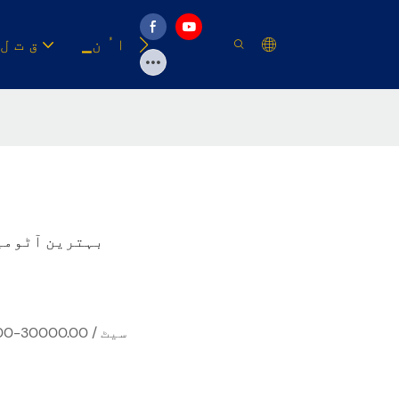
وسیلہ
▁ا ُ ن
▁ق ت ل
بہترین آٹومی
USD 22000.00-30000.00 / سیٹ