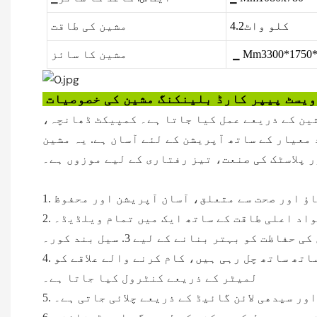
کلو واٹ4.2
مشین کی طاقت
▁ Mm3300*1750*
مشین کا سائز
یسٹ پیپر کارڈ بلینکنگ مشین کی خصوصیات
شین کے ذریعے عمل کیا جاتا ہے۔ کمپیکٹ ڈھانچہ،
 معیار کے ساتھ آپریشن کے لئے آسان ہے. یہ مشین
 پلاسٹک کی صنعت، تیز رفتاری کے لیے موزوں ہے۔
 مواد اعلی طاقت کے ساتھ ایک میں تمام ویلڈیڈ۔
حفاظت کو بہتر بنانے کے لیے 3. سیل بند کور۔
4. مستحکم سٹرپنگ سر کے ساتھ پلیٹ فارم کو منتقل کرتے ہوئے، مصنوعات دو محور کے ساتھ ساتھ چل رہی ہیں، کام کرنے والے علاقے کو PLC اور پوزیشن
لمیٹر کے ذریعے کنٹرول کیا جاتا ہے۔
اور سیدھی لائن گائیڈ کے ذریعے چلائی جاتی ہے۔