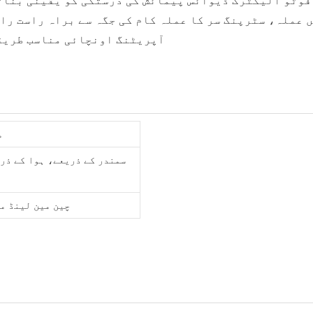
، فوٹو الیکٹرک ڈیوائس پیمائش کی درستگی کو یقینی بنا
یں عملہ، سٹرپنگ سر کا عملہ کام کی جگہ سے براہ راست ر
8. آپریٹنگ اونچائی مناسب طری
م
سمندر کے ذریعے، ہوا کے ذر
چین مین لینڈ م