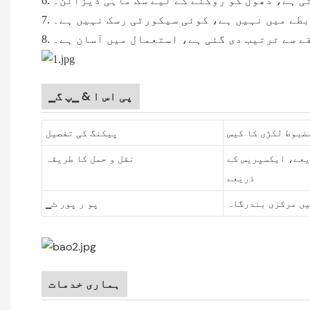
تی ہے، دھول کو روکنے کے لیے سگ ماہی ڈیزائن۔
ابطے میں نہیں ہے، کوئی سیکورٹی رسک نہیں ہے۔
قے سے ترتیب دی گئی ہے، استعمال میں آسان ہے۔
▁پی اس ا & ▁پ گ
ضبوط لکڑی کا کیس
پیکنگ کی تفصیل
یعے، ایکسپریس کے
نقل و حمل کا طریقہ
ذریعے
یں مرکزی بندرگاہ
▁پو ر پور ٹ
ہماری خدمات