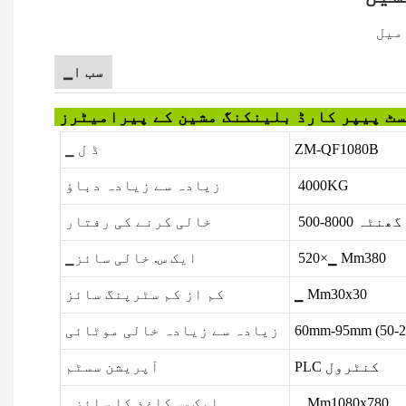
▁سب ا
ٹ پیپر کارڈ بلینکنگ مشین کے پیرامیٹرز
ZM-QF1080B
▁ ڈ ل
4000KG
زیادہ سے زیادہ دباؤ
بار / گھنٹہ
خالی کرنے کی رفتار
520×▁ Mm380
▁ایک س. خالی سائز
▁ Mm30x30
کم از کم سٹرپنگ سائز
60mm-95mm (50-20
زیادہ سے زیادہ خالی موٹائی
PLC کنٹرول
آپریشن سسٹم
▁ Mm1080x780
▁ایک س. کاغذ کا سائز