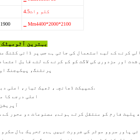
کلو واٹ4.5
1900
▁ Mm4400*2000*2100
بہترین آٹومیٹک و
الی کرنے کے لیے استعمال کی جاتی ہے جس پر ڈائی کٹنگ م
شدت اور مزدوری کی لاگت کو کم کرنے کے لئے قابل اعتماد
پرنٹنگ، پیکیجنگ اور
1. کمپیکٹ ڈھانچہ، ٹھیک تیار، اعلی دباؤ اور صحت سے متعلق، آسان آپریشن اور محفوظ.
2. اعلی درجے کا
آپریشن کی 
 ہائی پاور سروو موٹر کی ضرورت نہیں ہے، تحریک بال سکرو 