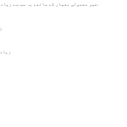
غیر معمولی معیار کے ساتھ، یہ سب سے زیادہ گاہکوں کی توجہ کو اپنی طرف متوجہ کر سکتا ہے.
زی
ز
زیادہ سے