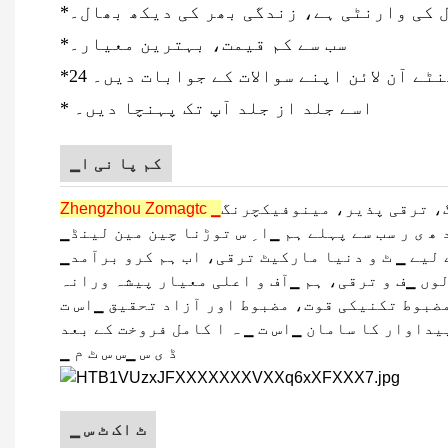
ل کی وارنٹی ہے، زندگی بھر کی دیکھ بھال۔
*سب سے کم قیمت، بہترین معیار۔
 گھنٹے آن لائن اپنے سوالات کے جوابات دیں۔
* اسے جلد از جلد آپ تک پہنچا دیں۔
▁کم پا نی ا
ے لیے ▁ ٹ و دنیا مارکیٹ ترقی، اب ہم کرو برآمد
لوں ▁ف و ترقی، ہم ▁آف و اعلی معیار پیشہ ورانہ
ضبوط تکنیکی قوت، مضبوط اور آزاد تحقیق ▁اس ت
یداوار کا سامان ▁اس ت ▁ ہ ا کامل فروخت کے بعد
▁ ڈ ی س ▁س س ٹ م
▁ ٹ اک ٹ س