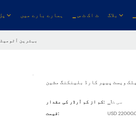
بلاگ
▁ ٹ اک ٹ س
ہمارے بارے میں
▁پل
بہترین آٹومیٹک
ٹک ویسٹ پیپر کارڈ بلینکنگ مشین
▁سی ٹ1
کم از کم آرڈر کی مقدار:
قیمت: