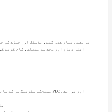
یہ مشین تیار شدہ گتے، پلاسٹک اور چمڑے کو خ
اعلی دباؤ اور صحت سے متعلق، کام کرنے کی 
5.