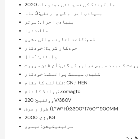
مارکیٹنگ کی قسم: نئی مصنوعات 2020
بنیادی اجزاء کی وارنٹی: 3 ماہ
بنیادی اجزاء: موٹر
حالت: نیا
قسم: کاغذ اتارنے والی مشین
خودکار گریڈ: خودکار
وارنٹی: 1 سال
وخت کے بعد سروس فراہم کی گئی: آن لائن سپورٹ
کلیدی سیلنگ پوائنٹس: خودکار
نکالنے کا مقام: CN؛ HEN
برانڈ کا نام: Zomagtc
وولٹیج: 220V/380V
طول و عرض (L*W*H):3300*1750*1900MM
وزن: 2000KG
سرٹیفیکیشن: عیسوی
شین