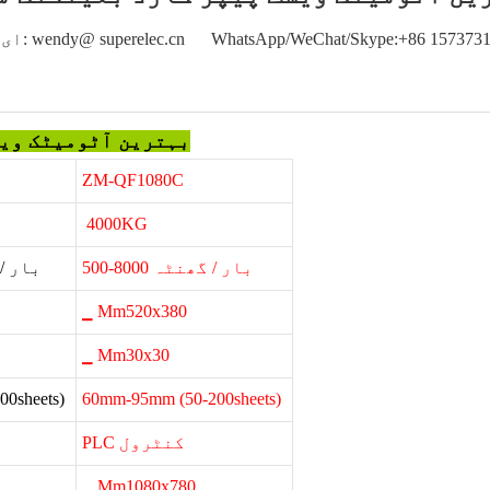
ل: wendy@ superelec.cn WhatsApp/WeChat/Skype:+86 15737313646
بہترین آٹومیٹک ویس
ZM-QF1080C
4000KG
500-8000 بار / گھنٹہ
500-8000 
▁ Mm520x380
▁ Mm30x30
0sheets)
60mm-95mm (50-200sheets)
PLC کنٹرول
▁ Mm1080x780