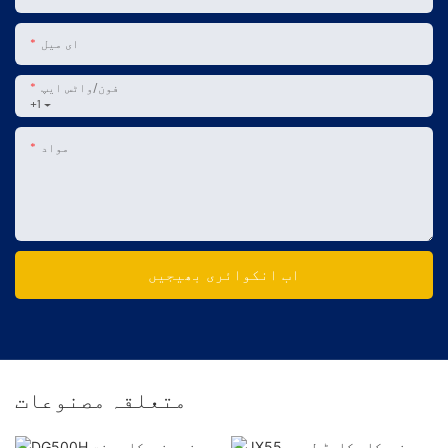
ای میل
فون/واٹس ایپ
+1
مواد
اب انکوائری بھیجیں
متعلقہ مصنوعات