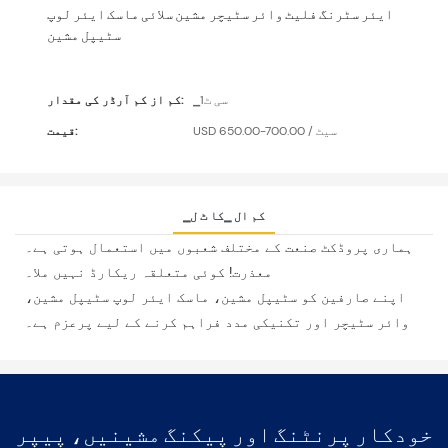
ایئر سٹرنگ فلیٹ وائر سٹیچر مشین سلائی ماسک ایئر لوپ
سٹیپل مشین
▁سی ٹ1
کم از کم آرڈر کی مقدار:
USD 650.00-700.00 / سیٹ
قیمت:
▁کم ال ▁کا ٹ ل
ہماری پروڈکٹ صنعت کے مختلف شعبوں میں استعمال ہوتی ہے۔
معذرت! کوئی متعلقہ ریکارڈ نہیں ملا۔
اپنے صارفین کو سٹیپل مشین، ماسک ایئر لوپ سٹیپل مشین،
وائر سٹیچر اور تکنیکی مدد فراہم کرنے کے لیے پرعزم ہے۔
خودکار پرنٹنگ اور پیکنگ مشینیں، پیپر