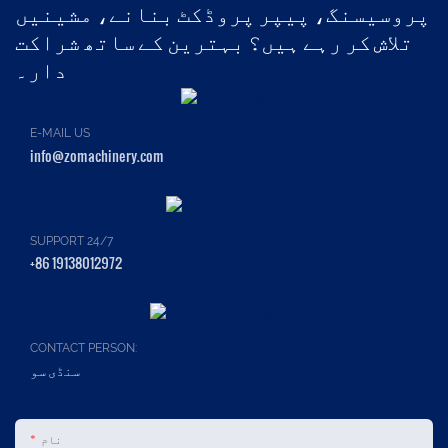
پروسیسنگ، پیپر پروڈکٹ بنانے، مشینیں
تلاش کر رہے ہیں؟ بہترین کے ساتھ شراکت
دار۔
E-MAIL US
info@zomachinery.com
SUPPORT 24/7
+86 19138012972
CONTACT PERSON:
سنڈی سو
نام