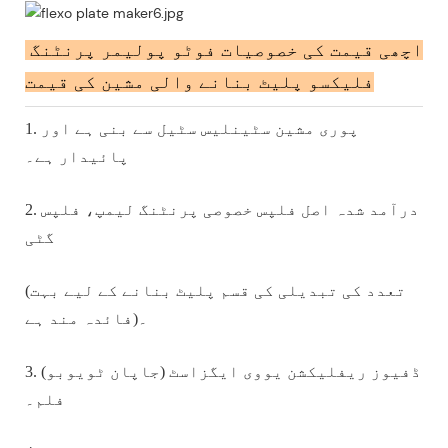
اچھی قیمت کی خصوصیات فوٹو پولیمر پرنٹنگ
فلیکسو پلیٹ بنانے والی مشین کی قیمت
1. پوری مشین سٹینلیس سٹیل سے بنی ہے اور
پائیدار ہے۔
2. درآمد شدہ اصل فلپس خصوصی پرنٹنگ لیمپ، فلپس
گٹی
(تعدد کی تبدیلی کی قسم پلیٹ بنانے کے لیے بہت
فائدہ مند ہے)۔
3. (جاپان ٹویوبو) ڈفیوز ریفلیکشن یووی ایگزاسٹ
فلم۔