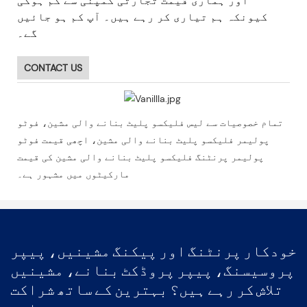
اور ہماری قیمت تجارتی کمپنی سے کم ہوگی
کیونکہ ہم تیاری کر رہے ہیں۔ آپ کم ہو جائیں
گے۔
CONTACT US
تمام خصوصیات سے لیس فلیکسو پلیٹ بنانے والی مشین، فوٹو
پولیمر فلیکسو پلیٹ بنانے والی مشین، اچھی قیمت فوٹو
پولیمر پرنٹنگ فلیکسو پلیٹ بنانے والی مشین کی قیمت
مارکیٹوں میں مشہور ہے۔
خودکار پرنٹنگ اور پیکنگ مشینیں، پیپر
پروسیسنگ، پیپر پروڈکٹ بنانے، مشینیں
تلاش کر رہے ہیں؟ بہترین کے ساتھ شراکت
دار۔