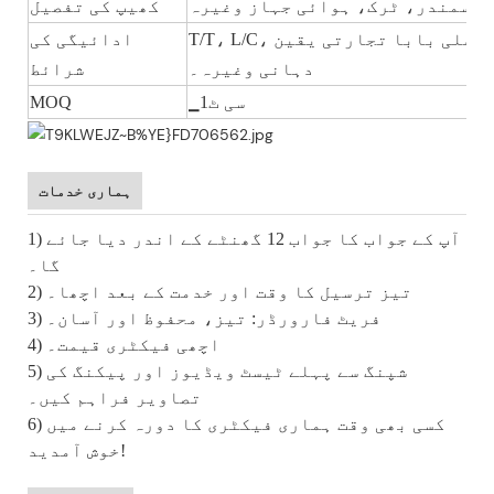
، سمندر، ٹرک، ہوائی جہاز وغیرہ
کھیپ کی تفصیل
T/T، L/C، پے پال، ویسٹرن یونین، علی بابا تجارتی یقین
ادائیگی کی
دہانی وغیرہ۔
شرائط
▁سی ٹ1
MOQ
ہماری خدمات
1) آپ کے جواب کا جواب 12 گھنٹے کے اندر دیا جائے
گا۔
2) تیز ترسیل کا وقت اور خدمت کے بعد اچھا۔
3) فریٹ فارورڈر: تیز، محفوظ اور آسان۔
4) اچھی فیکٹری قیمت۔
5) شپنگ سے پہلے ٹیسٹ ویڈیوز اور پیکنگ کی
تصاویر فراہم کیں۔
6) کسی بھی وقت ہماری فیکٹری کا دورہ کرنے میں
خوش آمدید!