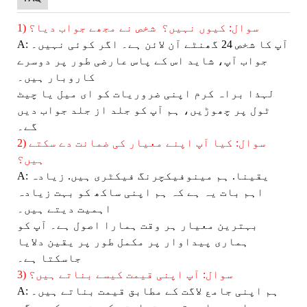
1) سوال: کیوں نہیں؟ شخص نے مجھے جواب دیا؟
A: آپ کا شخص 24 گھنٹے آن لائن ہے۔ اگر کوئی نہیں۔
جواب آپ، شاید اس کے پاس عارضی طور پر دوسرے
کاروبار ہیں۔
لہذا براہ کرم اپنی ضروریات کو ای میل یا چیٹ
ٹول پر چھوڑیں، ہم آپ کو جلد از جلد جواب دیں
گے۔
2) سوال: کیا آپ اپنے معیار کی ضمانت دے سکتے
ہیں؟
A: یقینا. ہم مینوفیکچرنگ فیکٹری ہیں. زیادہ
اہم بات یہ ہے کہ ہم اپنی ساکھ کو بہت زیادہ
اہمیت دیتے ہیں۔
بہترین معیار ہر وقت ہمارا اصول ہے۔ آپ کو
ہماری پیداوار پر مکمل طور پر یقین دلایا
جاسکتا ہے۔
3) سوال: آپ اپنی قیمت کیسے بناتے ہیں؟
A: ہم اپنی جامع لاگت کے مطابق قیمت بناتے ہیں۔