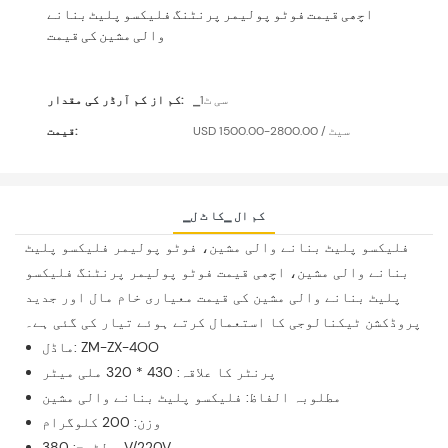
اچھی قیمت فوٹو پولیمر پرنٹنگ فلیکسو پلیٹ بنانے
والی مشین کی قیمت
▁سی ٹ1
کم از کم آرڈر کی مقدار:
USD 1500.00-2800.00 / سیٹ
قیمت:
▁کم ال ▁کا ٹ ل
فلیکسو پلیٹ بنانے والی مشین، فوٹو پولیمر فلیکسو پلیٹ
بنانے والی مشین، اچھی قیمت فوٹو پولیمر پرنٹنگ فلیکسو
پلیٹ بنانے والی مشین کی قیمت معیاری خام مال اور جدید
پروڈکشن ٹیکنالوجی کا استعمال کرتے ہوئے تیار کی گئی ہے۔
ماڈل: ZM-ZX-4OO
پرنٹر کا علاقہ: 430 * 320 ملی میٹر
مطلوبہ الفاظ: فلیکسو پلیٹ بنانے والی مشین
وزن: 200 کلوگرام
وولٹیج: 380V/220V