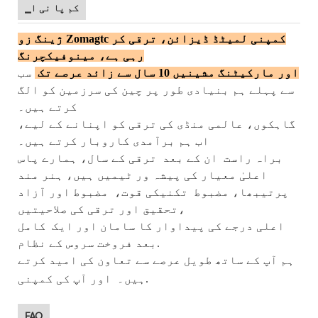
▁کم پا نی ا
ژینگ زو Zomagtc کمپنی لمیٹڈ ڈیزائن، ترقی کر
رہی ہے، مینوفیکچرنگ
اور مارکیٹنگ مشینیں 10 سال سے زائد عرصے تک
سب
سے پہلے ہم بنیادی طور پر چین کی سرزمین کو الگ
کرتے ہیں۔
گاہکوں،
عالمی منڈی کی ترقی کو اپنانے کے لیے،
اب ہم برآمدی کاروبار کرتے ہیں۔
براہ راست
ان کے بعد
ترقی کے سال، ہمارے پاس
اعلیٰ معیار کی پیشہ ور ٹیمیں ہیں، ہنر مند
پرتیبھا، مضبوط
تکنیکی قوت،
مضبوط اور آزاد
تحقیق اور ترقی کی صلاحیتیں،
اعلی درجے کی پیداوار کا سامان اور ایک
کامل
بعد فروخت سروس کے نظام.
ہم آپ کے ساتھ طویل عرصے سے تعاون کی امید کرتے
اور آپ کی کمپنی.
ہیں۔
FAQ