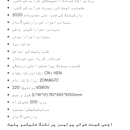
ویڈیو آؤٹ گوئنگ انسپیکشن: فراہم کی گئی۔
مشینری ٹیسٹ کی رپورٹ: فراہم کی گئی۔
مارکیٹنگ کی قسم: نئی مصنوعات 2020
بنیادی اجزاء کی وارنٹی: 1 سال
بنیادی اجزاء: گیئر باکس
بنیادی اجزاء: موٹر
حالت: نیا
قسم: پلیٹ کی نمائش
خودکار گریڈ: نیم خودکار
کلیدی سیلنگ پوائنٹس: اعلیٰ درستگی
نکالنے کا مقام: CN؛ HEN
برانڈ کا نام: ZOMAGTC
وولٹیج: 220V/380V
طول و عرض (L*W*H):710*610*1050mm
وزن: 200 کلوگرام
سرٹیفیکیشن: عیسوی
وارنٹی: 1 سال
اچھی قیمت فوٹو پولیمر پرنٹنگ فلیکسو پلیٹ