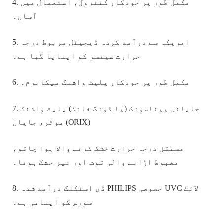
4. مکمل طور پر خودکار کنٹرول، استعمال میں
آسان۔
5. امریکہ سے درآمد کردہ ڈیجیٹل مربوط درجہ
حرارت سینسر کو اپنایا گیا ہے۔
6. مکمل طور پر خودکار پلیٹ واشنگ میکانزم۔
7. جاپانی پیناسونک (یا ڈونگ فانگ) پلیٹ واشنگ
موٹر، ​​جاپان (ORIX)
مستقل درجہ حرارت خشک کرنے والا ہوا چاقو،
مضبوط اڑانے والی قوت اور تیز خشک ہونا۔
8. ڈی اسٹکنگ درآمد شدہ PHILIPS خصوصی UVC لائٹ
سورس کو اپناتی ہے۔