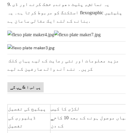
9. یہ نمائش، پلیٹ دھونے، خشک کرنے اور ڈی
اسٹکنگ کو مربوط کرتا ہے۔ یہ flexographic پلیٹیں
بنانے کے لئے ایک مثالی سامان ہے.
مزید معلومات اور نئی رعایت کے لیے یہاں کلک
کریں۔ نئے آنے والے صارفین کے لیے
▁پی اس ا & ▁پ گ
لکڑی کا کیس
پیکیج کی تفصیل
▁وا ئ س ٹ ن آپ کی پیشگی ادائیگیاں موصول ہونے کے بعد 10 کام
ڈیلیوری کی
کے دن
تفصیل