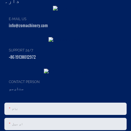
E-MAIL US
info@zomachinery.com
SUPPORT 24/7
+86 19138012972
CONTACT PERSON:
سنڈی سو
نام
ای میل