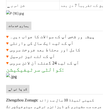
 کے تقریباً 7 دن بعد
▁ شن اس ی
ہماری خدمات
پیشہ ور شخص آپ کے سوالات کا جواب دیں۔
♥
آپ کے لیے ایک سال کی وارنٹی
♥
کامل اور محتاط بعد فروخت سروس
♥
آپ کے لئے تیز ترسیل
♥
آپ کے لیے 24 گھنٹے آن لائن سروس
♥
کوالٹی سرٹیفیکیشن:
▁کم پا نی ا
Zhengzhou Zomagtc کمپنی لمیٹڈ
10 سال سے زائد
عرصے سے مشینری کو ڈیزائن، ترقی، مینوفیکچرنگ