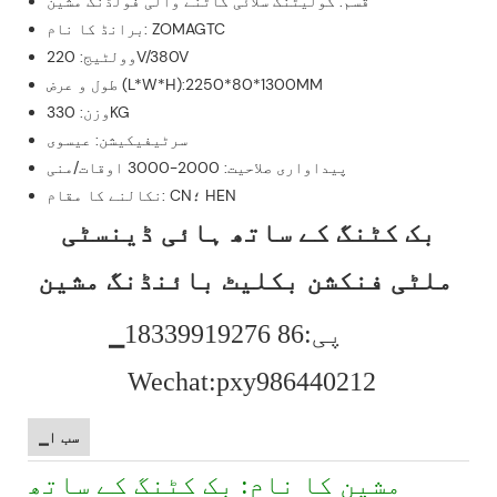
قسم: کولیٹنگ سلائی کاٹنے والی فولڈنگ مشین
برانڈ کا نام: ZOMAGTC
وولٹیج: 220V/380V
طول و عرض (L*W*H):2250*80*1300MM
وزن: 330KG
سرٹیفیکیشن: عیسوی
پیداواری صلاحیت: 2000-3000 اوقات/منی
نکالنے کا مقام: CN؛ HEN
بک کٹنگ کے ساتھ ہائی ڈینسٹی
ملٹی فنکشن بکلیٹ بائنڈنگ مشین
▁پی:86 18339919276
Wechat:pxy986440212
▁سب ا
مشین کا نام: بک کٹنگ کے ساتھ