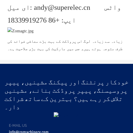
ای میل: andy@superelec.cn واٹس
ایپ: +86 18339919276
زیادہ سے زیادہ لوگ اس پروڈکٹ کے بہت بڑے معاشی فوائد کی
طرف متوجہ ہوتے ہیں، جس میں مارکیٹ کی بہت بڑی صلاحیت ہے۔
خودکار پرنٹنگ اور پیکنگ مشینیں، پیپر
پروسیسنگ، پیپر پروڈکٹ بنانے، مشینیں
تلاش کر رہے ہیں؟ بہترین کے ساتھ شراکت
دار۔
E-MAIL US
info@zomachinery.com