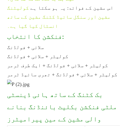
اس مشین کے فوائد: یہ ہو سکتا ہے
کولیٹنگ
مشین اور سنگل سائیڈ کٹنگ مشین کے ساتھ
انسٹال کیا گیا ہے۔
فنکشن کا انتخاب:
سلائی + فولڈنگ
کولیٹر + سلائی + فولڈنگ
کولیٹر + سلائی + فولڈنگ + ایک طرف ٹرمر
کولیٹر + سلائی + فولڈنگ + تھری سائیڈ ٹرمر
بک کٹنگ کے ساتھ ہائی ڈینسٹی
ملٹی فنکشن بکلیٹ بائنڈنگ بنانے
والی مشین کے مین پیرامیٹرز