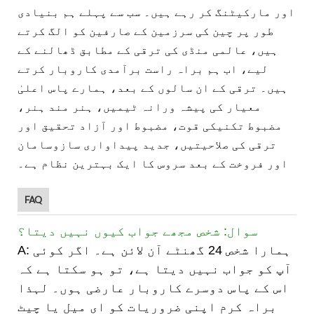
اور مارکیٹنگ کر رہے ہیں۔ سب سے پہلے ہم بنیادی
طور پر چین کی سرزمین کے صارفین کو الگ کرتے
ہیں، عالمی منڈی کی ترقی کے مطابق ڈھالنے کے
لیے، اب ہم براہ راست برآمدی کاروبار کرتے
ہیں۔ ترقی کے ان سالوں کے بعد، ہمارے پاس اعلیٰ
معیار کی پیشہ ورانہ ٹیمیں، ہنر مند ہنر،
مضبوط تکنیکی قوت، مضبوط اور آزاد تحقیق اور
ترقی کی صلاحیتیں، جدید پیداواری سازوسامان
اور فروخت کے بعد سروس کا ایک بہترین نظام ہے۔
FAQ
سوال: شخص مجھے جواب کیوں نہیں دیتا؟
A: ہمارا شخص 24 گھنٹے آن لائن ہے۔ اگر کوئی
آپ کو جواب نہیں دیتا ہے، تو ہو سکتا ہے کہ
اس کے پاس دوسرے کاروبار عارضی ہوں۔ لہذا
براہ کرم اپنی ضروریات کو ای میل یا چیٹ