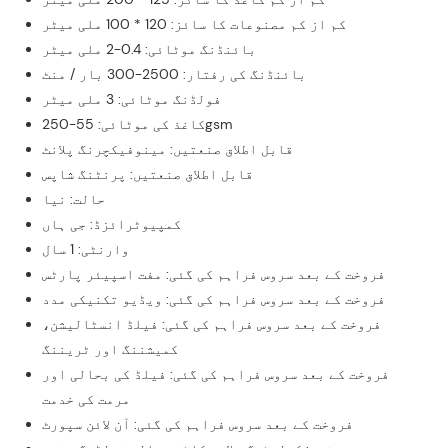
کم از کم مصنوعات کا سائز: 120 * 100 ملی میٹر
بائنڈنگ موٹائی: 0.4-2 ملی میٹر
بائنڈنگ کی رفتار: 2500-300 بار / منٹ
فولڈنگ موٹائی: 3 ملی میٹر
کاغذ کی موٹائی: 55-250gsm
قابل اطلاق صنعتیں: مینوفیکچرنگ پلانٹ
قابل اطلاق صنعتیں: پرنٹنگ شاپس
حالت: نیا
کمپیوٹرائزڈ: جی ہاں
وارنٹی: 1 سال
فروخت کے بعد سروس فراہم کی گئی: مفت اسپیئر پارٹس
فروخت کے بعد سروس فراہم کی گئی: ویڈیو تکنیکی مدد
فروخت کے بعد سروس فراہم کی گئی: فیلڈ انسٹالیشن،
کمیشننگ اور ٹریننگ
فروخت کے بعد سروس فراہم کی گئی: فیلڈ کی بحالی اور
مرمت کی خدمت
فروخت کے بعد سروس فراہم کی گئی: آن لائن سپورٹ