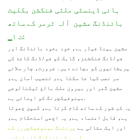
ہائی ڈینسٹی ملٹی فنکشن بکلیٹ
بائنڈنگ مشین آلہ ٹرمر کے ساتھ
▁ت ا:
مشین ہینڈ فیڈر ہے، خود بخود بائنڈنگ اور
فولڈنگ فنکشنز، گاہک کو فولڈنگ کاغذ کی
پریشانیوں کو بچانے دیں۔ ضرورت، چار سلائی
سر نصب کیا جا سکتا ہے، تنصیب آسان ہے،
مشین گھر اور بیرون ملک بالغ ٹیکنالوجی
مینوفیکچرنگ کو اپناتی ہے.
یہ کم شور کے ساتھ کام کرتا ہے، کمپن چھوٹا
ہے، قابل اعتماد ہے، یہ اچھی استحکام ہے،
اور ایک مثالی ہے
پرنٹنگ مینوفیکچررز کے
لیے بک بائنڈنگ کا سامان۔