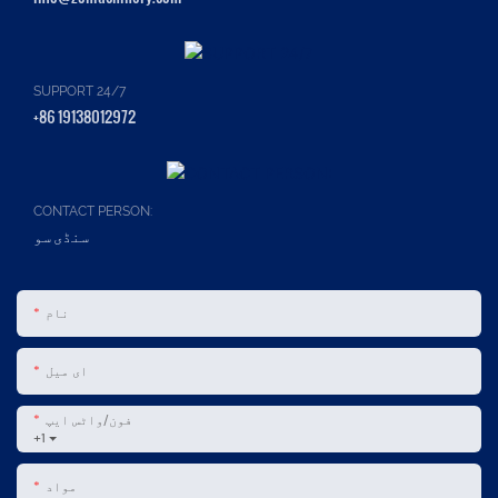
SUPPORT 24/7
+86 19138012972
CONTACT PERSON:
سنڈی سو
نام
ای میل
فون/واٹس ایپ
+1
مواد