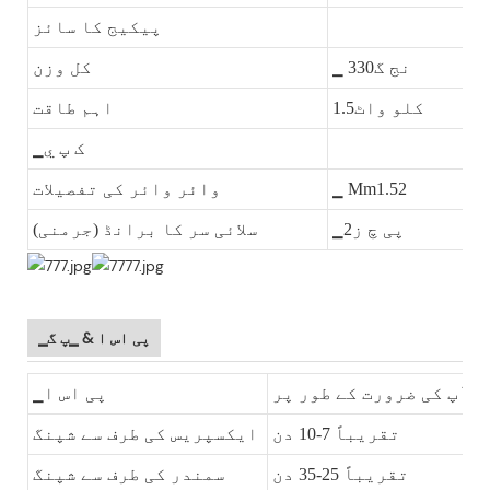
▁
پیکیج کا سائز
▁ نج گ330
کل وزن
کلو واٹ1.5
اہم طاقت
▁ک پ ي
▁ Mm1.52
وائر وائر کی تفصیلات
▁پی چ ز2
سلائی سر کا برانڈ (جرمنی)
▁پی اس ا & ▁پ گ
ا آپ کی ضرورت کے طور پر
▁پی اس ا
تقریباً 7-10 دن
ایکسپریس کی طرف سے شپنگ
تقریباً 25-35 دن
سمندر کی طرف سے شپنگ