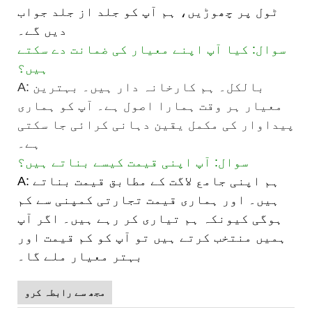
ٹول پر چھوڑیں، ہم آپ کو جلد از جلد جواب
دیں گے۔
سوال: کیا آپ اپنے معیار کی ضمانت دے سکتے
ہیں؟
A: بالکل۔ ہم کارخانہ دار ہیں۔ بہترین
معیار ہر وقت ہمارا اصول ہے۔ آپ کو ہماری
پیداوار کی مکمل یقین دہانی کرائی جا سکتی
ہے۔
سوال: آپ اپنی قیمت کیسے بناتے ہیں؟
A: ہم اپنی جامع لاگت کے مطابق قیمت بناتے
ہیں۔ اور ہماری قیمت تجارتی کمپنی سے کم
ہوگی کیونکہ ہم تیاری کر رہے ہیں۔ اگر آپ
ہمیں منتخب کرتے ہیں تو آپ کو کم قیمت اور
بہتر معیار ملے گا۔
مجھ سے رابطہ کرو