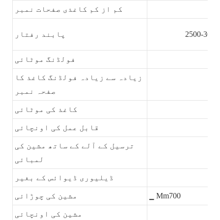
کم از کم کاغذی صفحات نمبر
پابند رفتار
فولڈنگ موٹائی
زیادہ سے زیادہ فولڈنگ کاغذ کا
صفحہ نمبر
کاغذ کی موٹائی
قابل عمل کی اونچائی
ترسیل کے آلے کے ساتھ مشین کی
لمبائی
ڈیلیوری ڈیوائس کے بغیر
▁ Mm700
مشین کی چوڑائی
مشین کی اونچائی