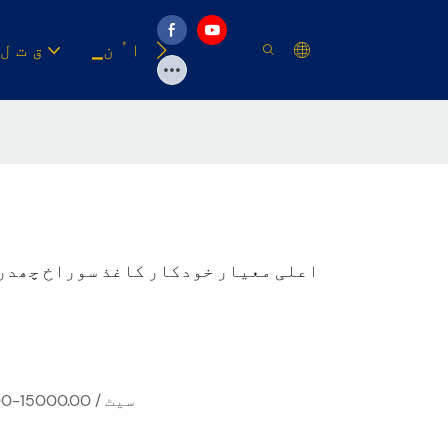
وسیلہ
▁ا ُ ن
▁ق ت ل
اعلی معیار خودکار کاغذ سوراخ چھدرن
USD 14000.00-15000.00 / سیٹ