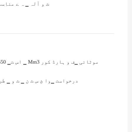
▁ ٹ و آلہ ▁ ہ ے مناسب ▁ف ور ر مکے مارنا سوراخ ▁ ن ن ▁سب ز قسمیں ▁ف و نوٹ بک، کتاب ▁اس ت رسالے، کیلنڈرز کاغذ
1 یہ’s چوڑا لاگو ▁ف ور ر مکے مارنا مختلف کاغذ سائز زیادہ سے زیادہ مکے مارنا چوڑائی ▁ Mm550 ▁اس ت ▁ Mm3 موٹائی ▁ف و ہارڈ کور
3 ▁ ٹ و ▁م ک خصوصی مکے مارنا سوراخ ▁ ہ ے ▁سو ▁سو ▁پر ی ئ ل ▁ف ور ر ▁ ٹ و کسٹمر’s درخواس