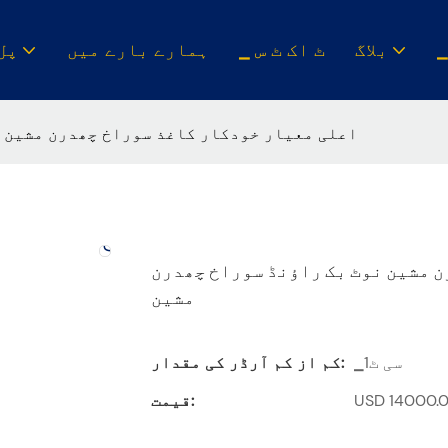
بلاگ
▁ ٹ اک ٹ س
ہمارے بارے میں
▁پل
اعلی معیار خودکار کاغذ سوراخ چھدرن مشین 
 مشین نوٹ بک راؤنڈ سوراخ چھدرن
مشین
▁سی ٹ1
کم از کم آرڈر کی مقدار:
قیمت: