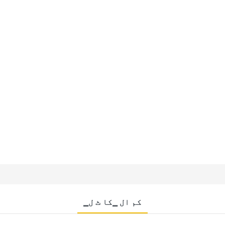
▁کم ال ▁کا ٹ ل