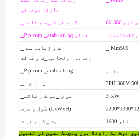
مارنا موٹائی
 ایس ایم
▁گر و ئی ٹ ▁ف و کاغذ
▁P p com ▁arab rati ng رفتار
▁ Mm500
▁ ٹ و زیادہ سے
زیادہ اونچائی ▁ف و کاغذ
بجلی
▁P p com ▁arab rati ng
▁پر و ئ ر
3 KW
▁می ن ▁مو ٹ ر طاقت
2200*1300*1
طول و عرض (LxWxH)
1600 کلو
نیٹ ▁گر و ئی ٹ
ین نوٹ بک راؤنڈ ہول پنچنگ مشین کی تفصیل