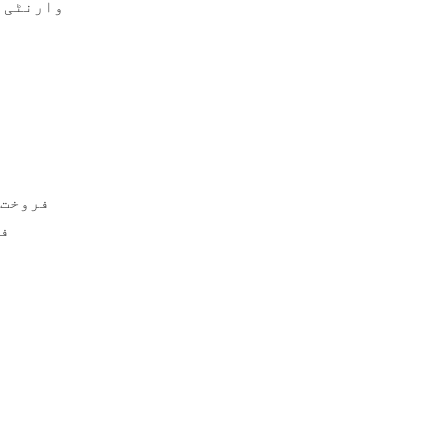
وارنٹی س
فروخت 
فر