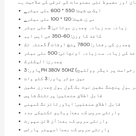
▁ایک س. شیٹ: 550 * 600 ملی میٹر
▁می ن. شیٹ: 120 * 100 ملی میٹر
زیادہ سے زیادہ چھدرن موٹائی: 3 ملی میٹر
کاغذ کا وزن: 60-350 جی ایس ایم
چھدرن کی رفتار: 7800 پنچ اوقات / گھنٹہ تک
ذ کی زیادہ سے زیادہ اونچائی: 500 ملی میٹر
چھدرن: الیکٹرک
مین موٹر پاور: 3 کلو واٹ
ر ہول پنچنگ مشین نوٹ بک گول ہول چھدرن مشین
قابل اطلاق صنعتیں: پرنٹنگ شاپس
قابل اطلاق صنعتیں: ایڈورٹائزنگ کمپنی
وارنٹی سروس کے بعد: ویڈیو تکنیکی مدد
وارنٹی سروس کے بعد: آن لائن سپورٹ
وارنٹی سروس کے بعد: اسپیئر پارٹس