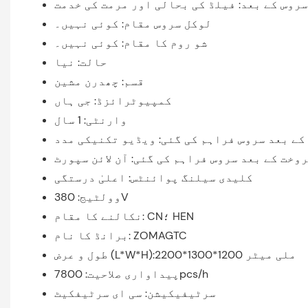
روس کے بعد: فیلڈ کی بحالی اور مرمت کی خدمت
لوکل سروس مقام: کوئی نہیں۔
شو روم کا مقام: کوئی نہیں۔
حالت: نیا
قسم: چھدرن مشین
کمپیوٹرائزڈ: جی ہاں
وارنٹی: 1 سال
کے بعد سروس فراہم کی گئی: ویڈیو تکنیکی مدد
وخت کے بعد سروس فراہم کی گئی: آن لائن سپورٹ
کلیدی سیلنگ پوائنٹس: اعلیٰ درستگی
وولٹیج: 380V
نکالنے کا مقام: CN؛ HEN
برانڈ کا نام: ZOMAGTC
طول و عرض (L*W*H):2200*1300*1200 ملی میٹر
پیداواری صلاحیت: 7800pcs/h
سرٹیفیکیشن: سی ای سرٹیفکیٹ