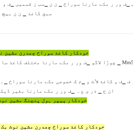
کاغذ ▁اس ت گتے
سبق کاغذ ▁ ن ن بیچ 
خودکار کاغذ سوراخ چھدرن مشین نو
ت ▁وا ئ س ٹ ن ▁ ٹ و ▁ طر ف ▁ف و کاغذ
4 ▁ان ج ▁ ذر ی ع ہ ▁ف ور ر مکے مارنا بغیر ڈی
خودکار پیپر ہول پنچنگ مشین نوٹ
f خودکار کاغذ سوراخ چھدرن مشین نوٹ بک