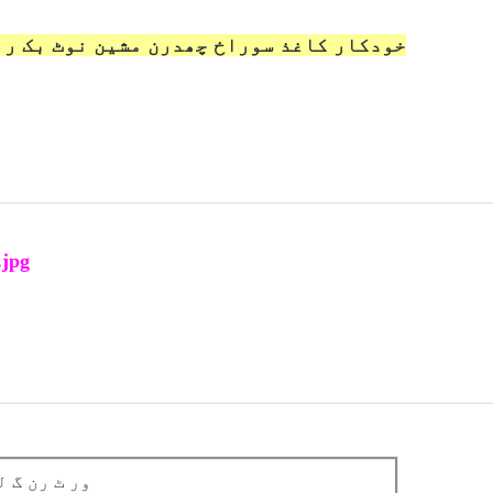
خودکار کاغذ سوراخ چھدرن مشین نوٹ بک را
▁ور ٹ رن گ 