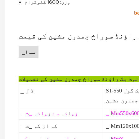
وزن: 1600 کلوگرام
b
راؤنڈ سوراخ چھدرن مشین کی قیمت
▁سب ا
وٹ بک راؤنڈ سوراخ چھدرن مشین کی تفصیلات
ST-550 خودکار کاغذ سوراخ چھدرن مشین نوٹ بک گول
▁ ڈ ل
چھدرن مشین
▁ Mm550x60
زیادہ سے زیادہ ▁ت ا
▁ Mm120x10
کم از کم ▁ت ا
▁ Mm3
زیادہ سے زیادہ مکے