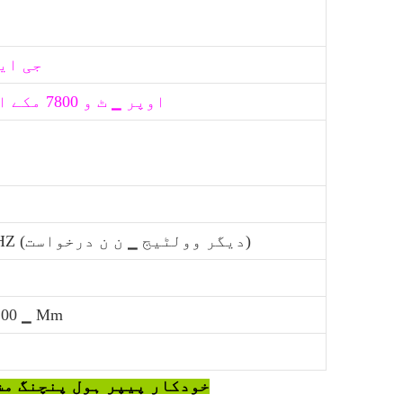
60-350 جی
اوپر ▁ ٹ و 7800 مکے اوقات/گھنٹہ
3PH 380V 50HZ (دیگر وولٹیج ▁ ن ن درخواست)
200 ▁ Mm
خودکار پیپر ہول پنچنگ مش