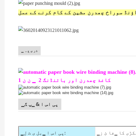
ؤنڈ سوراخ چھدرن مشین کے کام کرنے کے عمل
▁ ذر ی ع ہ
کاغذ چھدرن اور بائنڈنگ 2
▁ ن ن 1
▁پی اس ا & ▁پ گ
لکڑی کا ▁فا ئ ز
▁پی اس ا ▁بل ی ٹ ل: