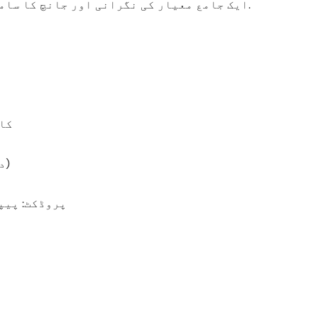
ایک جامع معیار کی نگرانی اور جانچ کا سامان اور مضبوط نئی مصنوعات کی ترقی کی صلاحیت ہے.
کاغ
پاور: 3PH 380V 50HZ (درخواست پر دیگر وولٹیج)
پروڈکٹ: پیپ