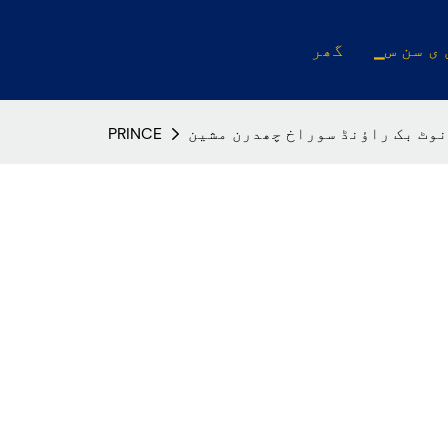
 ی سن س
گھر
نوٹ بک راؤنڈ سوراخ چھدرن مشین
PRINCE