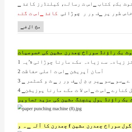
خاص طور پر ▁ف ور ر
چوڑائی
▁مخ ال ف
ٹ بک راؤنڈ سوراخ چھدرن مشین کی خصوصیات
2 آسان آپریشن ▁اس ت اعلی حفاظت
کل کنارے ▁اس ت ▁اس لا ت مکے مارنا پوزیشن
 بک راؤنڈ ہول پنچنگ مشین کی مزید تصاویر
 گول سوراخ چھدرن مشین
چھدرن کا آلہ ▁ ہ و