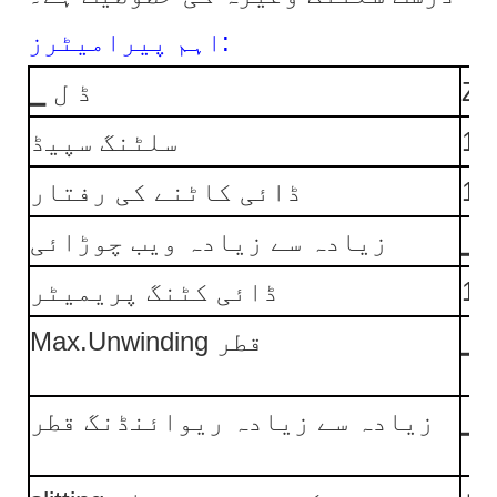
اہم پیرامیٹرز:
ZM
▁ ڈ ل
سلٹنگ سپیڈ
ڈائی کاٹنے کی رفتار
▁ 
زیادہ سے زیادہ ویب چوڑائی
ڈائی کٹنگ پریمیٹر
▁ 
Max.Unwinding قطر
▁ 
زیادہ سے زیادہ ریوائنڈنگ قطر