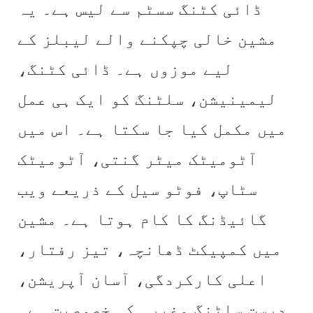
ڈائی کٹنگ سسٹم سے لیس ہے۔ یہ
مشین خالی چپکنے والے لیبلز کے
لیے موزوں ہے۔ ڈائی کٹنگ،
لیمینیشن، سلٹنگ کو ایک ہی عمل
میں مکمل کیا جا سکتا ہے۔ اس میں
آٹومیٹک میٹر گنتی، آٹومیٹک
سٹاپ، فوٹو سیل کے ذریعے ویب
گائیڈنگ کا کام ہوتا ہے۔ مشین
میں کمپیکٹ ڈھانچہ، تیز رفتار،
اعلی کارکردگی، آسان آپریشن،
درست سلٹنگ وغیرہ کی خصوصیت ہے۔