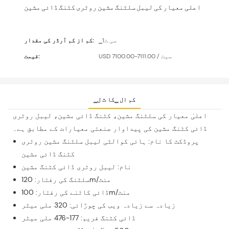
اعلی معیار کی لیبل سلٹنگ مشین روٹری کٹنگ ڈائی مشین
▁سی ٹ1
کم از کم آرڈر کی مقدار:
USD 7100.00-7111.00 / سیٹ
قیمت:
▁کم ال ▁کا ٹ ل
اعلیٰ معیار کی سلٹنگ مشین، کٹنگ ڈائی مشین، لیبل روٹری
ڈائی کٹنگ مشین کی پیداوار صنعتی معیارات کے مطابق ہے۔
پروڈکٹ کا نام: ہائی کوالٹی لیبل سلٹنگ مشین روٹری
کٹنگ ڈائی مشین
نام: لیبل روٹری ڈائی کٹنگ مشین
سلٹنگ کی رفتار: 120m/منٹ
ڈائی کاٹنے کی رفتار: 100m/منٹ
زیادہ سے زیادہ ویب کی چوڑائی: 320 ملی میٹر
ڈائی کٹنگ فریم: 177-476 ملی میٹر