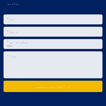
سنڈی سو
نام
ای میل
فون/واٹس ایپ
+1
مواد
اب انکوائری بھیجیں