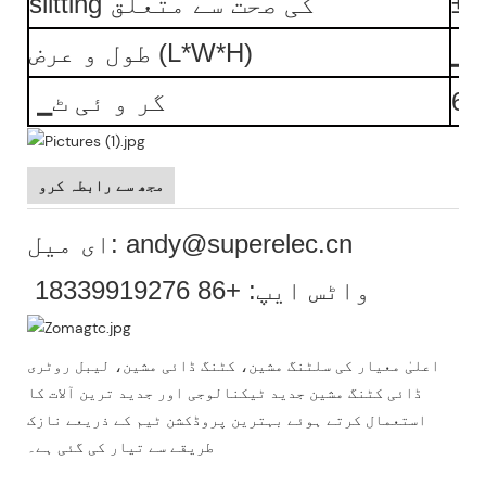
±▁
slitting کی صحت سے متعلق
▁ 
طول و عرض (L*W*H)
60
▁گر و ئی ٹ
مجھ سے رابطہ کرو
ای میل: andy@superelec.cn
واٹس ایپ: +86 18339919276
اعلیٰ معیار کی سلٹنگ مشین، کٹنگ ڈائی مشین، لیبل روٹری
ڈائی کٹنگ مشین جدید ٹیکنالوجی اور جدید ترین آلات کا
استعمال کرتے ہوئے بہترین پروڈکشن ٹیم کے ذریعے نازک
طریقے سے تیار کی گئی ہے۔