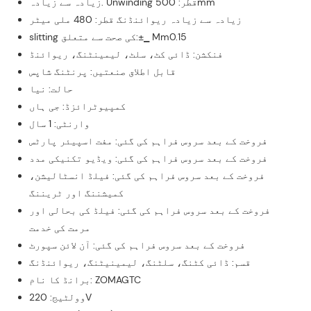
زیادہ سے زیادہ. Unwinding قطر: 500mm
زیادہ سے زیادہ ریوائنڈنگ قطر: 480 ملی میٹر
slitting کی صحت سے متعلق:±▁ Mm0.15
فنکشن: ڈائی کٹ، سلٹ، لیمینٹنگ، ریوائنڈ
قابل اطلاق صنعتیں: پرنٹنگ شاپس
حالت: نیا
کمپیوٹرائزڈ: جی ہاں
وارنٹی: 1 سال
فروخت کے بعد سروس فراہم کی گئی: مفت اسپیئر پارٹس
فروخت کے بعد سروس فراہم کی گئی: ویڈیو تکنیکی مدد
فروخت کے بعد سروس فراہم کی گئی: فیلڈ انسٹالیشن،
کمیشننگ اور ٹریننگ
فروخت کے بعد سروس فراہم کی گئی: فیلڈ کی بحالی اور
مرمت کی خدمت
فروخت کے بعد سروس فراہم کی گئی: آن لائن سپورٹ
قسم: ڈائی کٹنگ، سلٹنگ، لیمینیٹنگ، ریوائنڈنگ
برانڈ کا نام: ZOMAGTC
وولٹیج: 220V