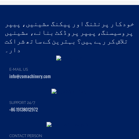
خودکار پرنٹنگ اور پیکنگ مشینیں، پیپر
پروسیسنگ، پیپر پروڈکٹ بنانے، مشینیں
تلاش کر رہے ہیں؟ بہترین کے ساتھ شراکت
دار۔
E-MAIL US
info@zomachinery.com
SUPPORT 24/7
+86 19138012972
CONTACT PERSON: