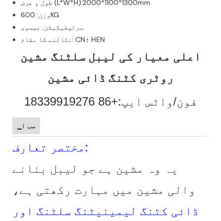
طول و عرض (L*W*H):2000*1100*1300mm
وزن: 600KG
سرٹیفیکیشن: عیسوی
نکالنے کا مقام: CN؛ HEN
اعلی معیار کی لیبل سلٹنگ مشین
روٹری کٹنگ ڈائی مشین
فون/واٹس ایپ:+86 18339919276
▁سب ا
مختصر تعارف:
یہ وہ مشین ہے جو لیبل بنانے
والی مشین میں مہارت رکھتی ہے،
ڈائی کٹنگ لیمینیٹنگ سلٹنگ اور