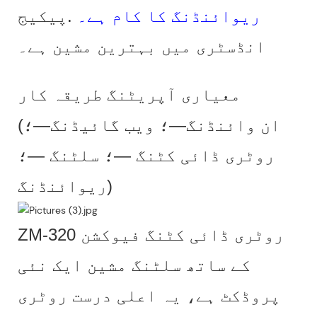
ریوائنڈنگ کا کام ہے۔
.پیکیج
انڈسٹری میں بہترین مشین ہے۔
معیاری آپریٹنگ طریقہ کار
(ان وائنڈنگ—؛ ویب گائیڈنگ—؛
روٹری ڈائی کٹنگ —؛ سلٹنگ —؛
ریوائنڈنگ)
ZM-320 روٹری ڈائی کٹنگ فیوکشن
کے ساتھ سلٹنگ مشین ایک نئی
پروڈکٹ ہے، یہ اعلی درست روٹری